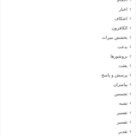
اخبار
اعتکاف
الکافرون
بخشش میراث
بدعت
بروشورها
بعثت
پرسش و پاسخ
پیامبران
تجسس
تشبه
تفسیر
تفسیر
تقدیر