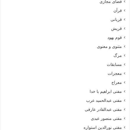
فضای مجازی
قرآن
قربانی
قریش
قوم یهود
مثنوی و معنوی
مرگ
مسابقات
معجزات
معراج
مفتی ابراهیم با خدا
مفتی عبدالحمید عرب
مفتی عبدالقادر عارفی
مفتی منصور عبدی
مفتی نورالدین استواره