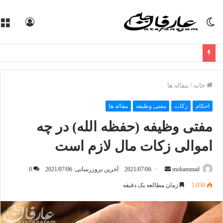
تغییر
ورود
پوسته
خانه
/
مقاله ها
احکام
زکات
مفتی وظیفه
مقاله ها
مفتی وظیفه (حفظه الله) در چه
اموالی زکات مال لازم است
mohammad
ا
2021/07/06
آخرین بروزرسانی: 2021/07/06
0
ر
1,050
زمان مطالعه یک دقیقه
س
ا
ل