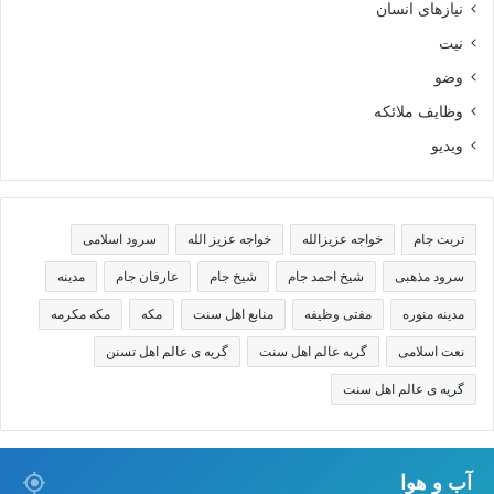
نیازهای انسان
نیت
وضو
وظایف ملائکه
ویدیو
تربت جام
خواجه عزیزالله
خواجه عزیز الله
سرود اسلامی
سرود مذهبی
شیخ احمد جام
شیخ جام
عارفان جام
مدینه
مدینه منوره
مفتی وظیفه
منابع اهل سنت
مکه
مکه مکرمه
نعت اسلامی
گریه عالم اهل سنت
گریه ی عالم اهل تسنن
گریه ی عالم اهل سنت
آب و هوا