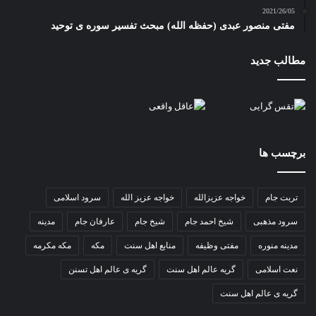
2021/26/05
مفتی منصور عبدی (حفظه الله) مبحث تفسیر سوره ی توحید
مطالب جدید
برچسب ها
تربت جام
خواجه عزیزالله
خواجه عزیز الله
سرود اسلامی
سرود مذهبی
شیخ احمد جام
شیخ جام
عارفان جام
مدینه
مدینه منوره
مفتی وظیفه
منابع اهل سنت
مکه
مکه مکرمه
نعت اسلامی
گریه عالم اهل سنت
گریه ی عالم اهل تسنن
گریه ی عالم اهل سنت