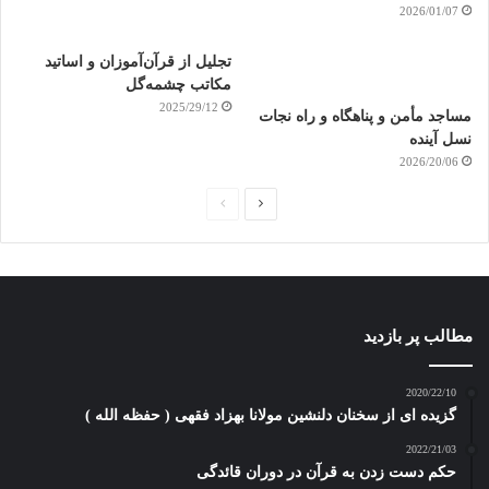
2026/01/07
تجلیل از قرآن‌آموزان و اساتید
مکاتب چشمه‌گل
2025/29/12
مساجد مأمن و پناهگاه و راه نجات
نسل آینده
2026/20/06
ص
ص
ف
ف
ح
ح
ه
ه
ب
ق
مطالب پر بازدید
ع
ب
د
ل
2020/22/10
گزیده ای از سخنان دلنشین مولانا بهزاد فقهی ( حفظه الله )
ی
ی
2022/21/03
حکم دست زدن به قرآن در دوران قائدگی