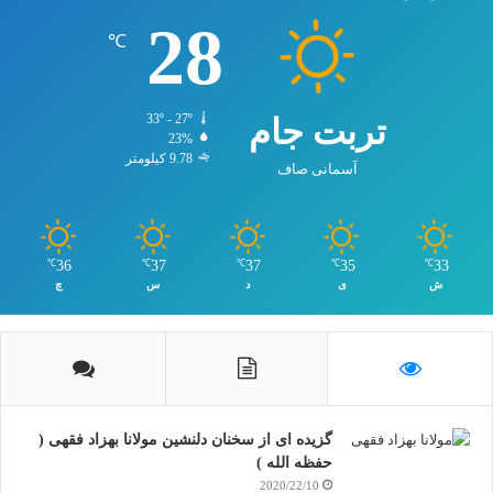
28
℃
تربت جام
33º - 27º
23%
9.78 کیلومتر
آسمانی صاف
36
37
37
35
33
℃
℃
℃
℃
℃
ش
ی
د
س
چ
گزیده ای از سخنان دلنشین مولانا بهزاد فقهی (
حفظه الله )
2020/22/10