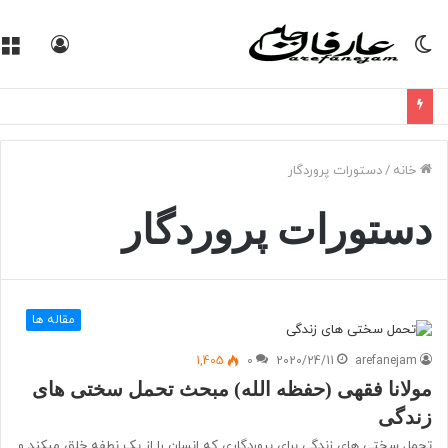
تغییر
ورود
پوسته
خانه
/
دستورات پروردگار
دستورات پروردگار
مقاله ها
1,405
0
2020/24/11
arefanejam
مولانا فقهی (حفظه الله) مبحث تحمل سختی های
زندگی
تحمل سختی های زندگی برای پروردگاری که انسان را از یک نطفه خلق میکند و