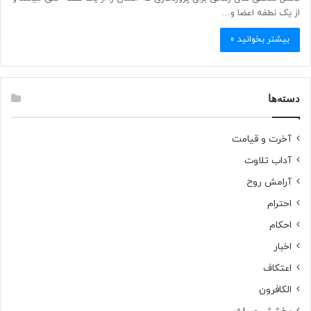
از یک نطفه اعضا و…
بیشتر بخوانید »
دسته‌ها
آخرت و قیامت
آداب تلاوت
آرامش روح
احترام
احکام
اخبار
اعتکاف
الکافرون