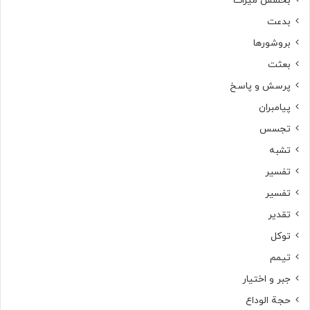
بخشش میراث
بدعت
بروشورها
بعثت
پرسش و پاسخ
پیامبران
تجسس
تشبه
تفسیر
تفسیر
تقدیر
توکل
تیمم
جبر و اختیار
حجة الوداع