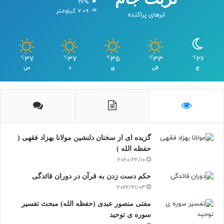
26%
7.09 کیلومتر
ابرهای پراکنده
37
37
35
33
26
℃
℃
℃
℃
℃
ج
ش
ی
د
س
گزیده ای از سخنان دلنشین مولانا بهزاد فقهی (
حفظه الله )
2020/22/10
حکم دست زدن به قرآن در دوران قائدگی
2022/21/03
مفتی منصور عبدی (حفظه الله) مبحث تفسیر
سوره ی توحید