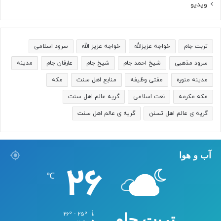
ویدیو
تربت جام
خواجه عزیزالله
خواجه عزیز الله
سرود اسلامی
سرود مذهبی
شیخ احمد جام
شیخ جام
عارفان جام
مدینه
مدینه منوره
مفتی وظیفه
منابع اهل سنت
مکه
مکه مکرمه
نعت اسلامی
گریه عالم اهل سنت
گریه ی عالم اهل تسنن
گریه ی عالم اهل سنت
آب و هوا
26
℃
26º - 25º
تربت جام