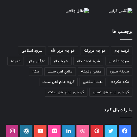
برچسب ها
تربت جام
خواجه عزیزالله
خواجه عزیز الله
سرود اسلامی
سرود مذهبی
شیخ احمد جام
شیخ جام
عارفان جام
مدینه
مدینه منوره
مفتی وظیفه
منابع اهل سنت
مکه
مکه مکرمه
نعت اسلامی
گریه عالم اهل سنت
گریه ی عالم اهل تسنن
گریه ی عالم اهل سنت
ما را دنبال کنید
فیسبوک
توییتر
پینتریست
دریبببل
لینکداین
تصاویر
یوتیوب
وردپرس
اینست