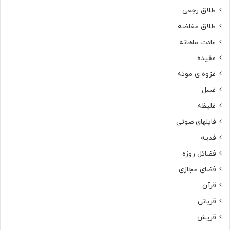
طلاق رجعی
طلاق مغلضه
عادت ماهانه
عقیده
غزوه ی موته
غسل
غلیظه
فایلهای صوتی
فدیه
فضائل روزه
فضای مجازی
قرآن
قربانی
قریش