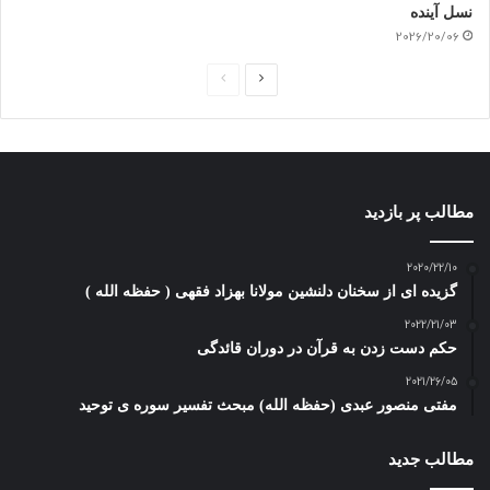
نسل آینده
2026/20/06
ص
ص
ف
ف
ح
ح
ه
ه
ب
ق
مطالب پر بازدید
ع
ب
د
ل
2020/22/10
گزیده ای از سخنان دلنشین مولانا بهزاد فقهی ( حفظه الله )
ی
ی
2022/21/03
حکم دست زدن به قرآن در دوران قائدگی
2021/26/05
مفتی منصور عبدی (حفظه الله) مبحث تفسیر سوره ی توحید
مطالب جدید