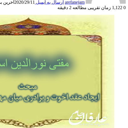
arefanejam
ارسال به ایمیل
2020/29/11
آخرین بروزر
0
1,122
زمان تقریبی مطالعه 2 دقیقه