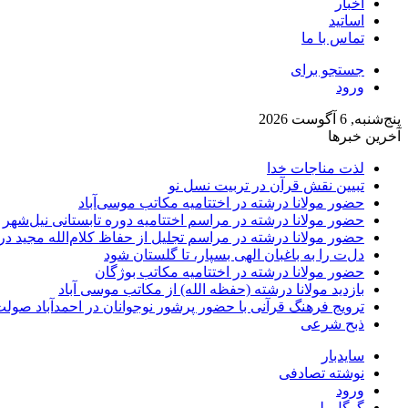
اخبار
اساتید
تماس با ما
جستجو برای
ورود
پنج‌شنبه, 6 آگوست 2026
آخرین خبرها
لذت مناجات خدا
تبیین نقش قرآن در تربیت نسل نو
حضور مولانا درشته در اختتامیه مکاتب موسی‌آباد
حضور مولانا درشته در مراسم اختتامیه دوره تابستانی نیل‌شهر
حضور مولانا درشته در مراسم تجلیل از حفاظ کلام‌الله مجید 
دل‌ت را به باغبان الهی بسپار، تا گلستان شود
حضور مولانا درشته در اختتامیه مکاتب بوژگان
بازدید مولانا درشته (حفظه الله) از مکاتب موسی آباد
ترویج فرهنگ قرآنی با حضور پرشور نوجوانان در احمدآباد صول
ذبح شرعی
سایدبار
نوشته تصادفی
ورود
گوگل پلی