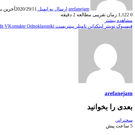
arefanejam
ارسال به ایمیل
2020/29/11
آخرین بروزر
0
1,122
زمان تقریبی مطالعه 2 دقیقه
مشاهده بیشتر
فیسبوک
توییتر
لینکداین
تامبلر
پینتریست
Odnoklassniki
VKontakte
it
arefanejam
بعدی را بخوانید
سخنرانی
5 ساعت پیش