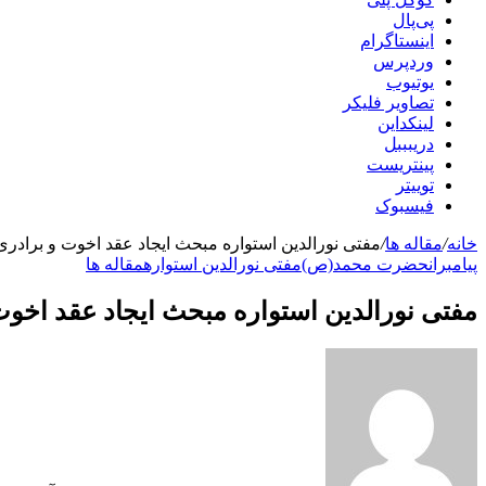
پی‌پال
اینستاگرام
وردپرس
یوتیوب
تصاویر فلیکر
لینکداین
دریبببل
پینتریست
توییتر
فیسبوک
خانه
/
مقاله ها
/
مفتی نورالدین استواره مبحث ایجاد عقد اخوت و برادری
پیامبران
حضرت محمد(ص)
مفتی نورالدین استواره
مقاله ها
مفتی نورالدین استواره مبحث ایجاد عقد اخوت