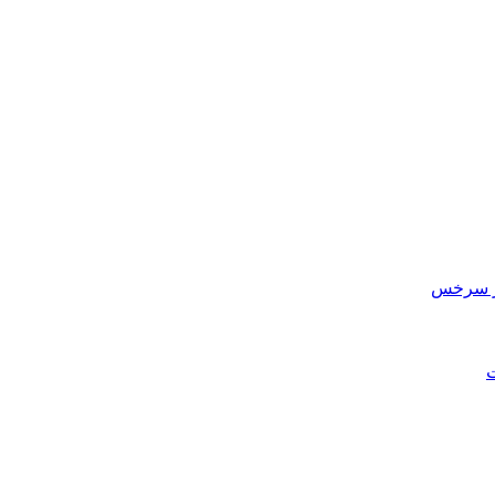
در سرخس
ت