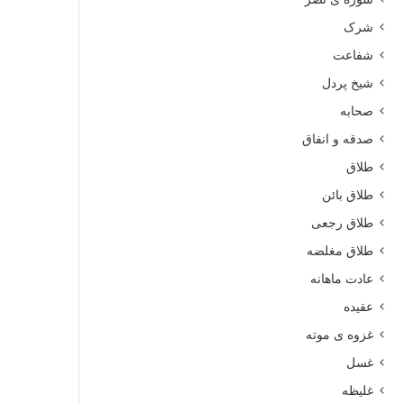
شرک
شفاعت
شیخ پردل
صحابه
صدقه و انفاق
طلاق
طلاق بائن
طلاق رجعی
طلاق مغلضه
عادت ماهانه
عقیده
غزوه ی موته
غسل
غلیظه