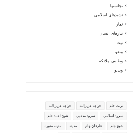
نجاستها
نشیدهای اسلامی
نماز
نیازهای انسان
نیت
وضو
وظایف ملائکه
ویدیو
تربت جام
خواجه عزیزالله
خواجه عزیز الله
سرود اسلامی
سرود مذهبی
شیخ احمد جام
شیخ جام
عارفان جام
مدینه
مدینه منوره