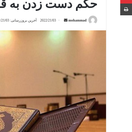
حکم دست زدن به قرآ
چاپ
mohammad
ا
2022/21/03
آخرین بروزرسانی: 2022/21/03
ر
س
ا
ل
ب
ه
ا
ی
م
ی
ل