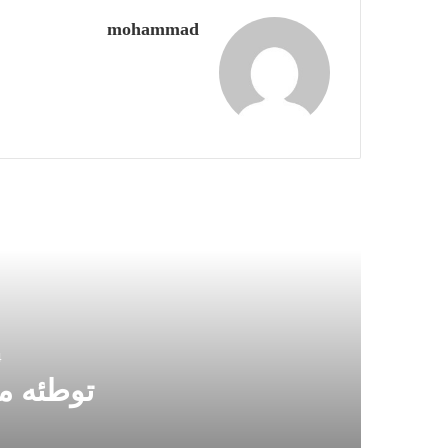
mohammad
بعدی
4 ه
توطئه م