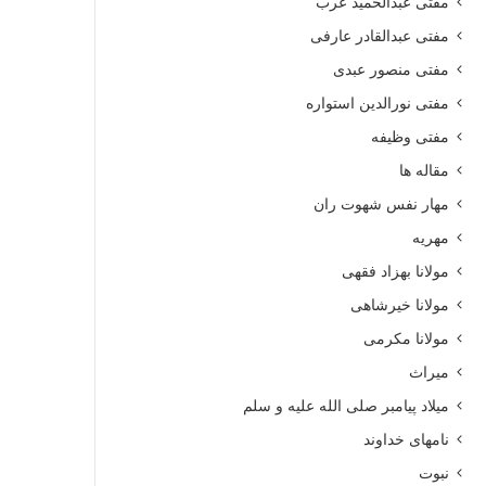
مفتی عبدالحمید عرب
مفتی عبدالقادر عارفی
مفتی منصور عبدی
مفتی نورالدین استواره
مفتی وظیفه
مقاله ها
مهار نفس شهوت ران
مهریه
مولانا بهزاد فقهی
مولانا خیرشاهی
مولانا مکرمی
مقاله ها
میراث
2026/06/07
میلاد پیامبر صلی الله علیه و سلم
آماده مرگ باشی
نامهای خداوند
نبوت