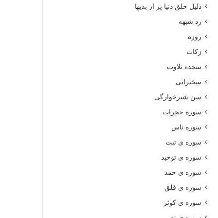
دلیل خلق دنیا پر از بدیها
رد شبهه
روزه
زکات
سجده تلاوت
سخنرانی
سن شیرخوارگی
سوره حجرات
سوره ناس
سوره ی تبت
سوره ی توحید
سوره ی حمد
سوره ی فلق
سوره ی کوثر
سوره ی نصر