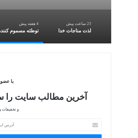
23 ساعت پیش
4 هفته پیش
لذت مناجات خدا
توطئه مسموم کننده
با عضوی
آخرین مطالب سایت را سری
و تخفیفات و
آ
د
ر