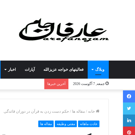
وبلاگ
فعالیتهای خواجه عزیزالله
آپارات
اخبار
جمعه, 7 آگوست 2026
آخرین خبرها
فیسبوک
توییتر
خانه
/
مقاله ها
/
حکم دست زدن به قرآن در دوران قائدگی
لینکداین
عادت ماهانه
مفتی وظیفه
مقاله ها
پینتریست