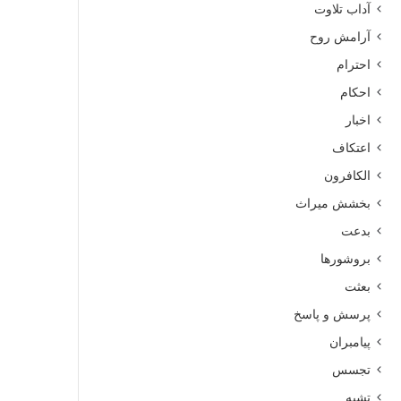
آداب تلاوت
آرامش روح
احترام
احکام
اخبار
اعتکاف
الکافرون
بخشش میراث
بدعت
بروشورها
بعثت
پرسش و پاسخ
پیامبران
تجسس
تشبه