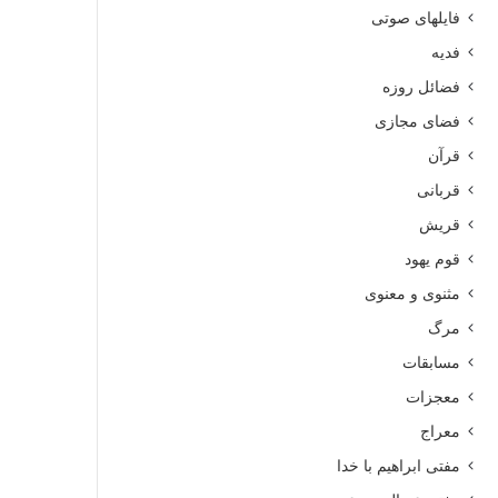
فایلهای صوتی
فدیه
فضائل روزه
فضای مجازی
قرآن
قربانی
قریش
قوم یهود
مثنوی و معنوی
مرگ
مسابقات
معجزات
معراج
مفتی ابراهیم با خدا