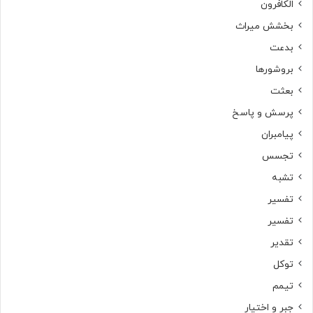
الکافرون
بخشش میراث
بدعت
بروشورها
بعثت
پرسش و پاسخ
پیامبران
تجسس
تشبه
تفسیر
تفسیر
تقدیر
توکل
تیمم
جبر و اختیار