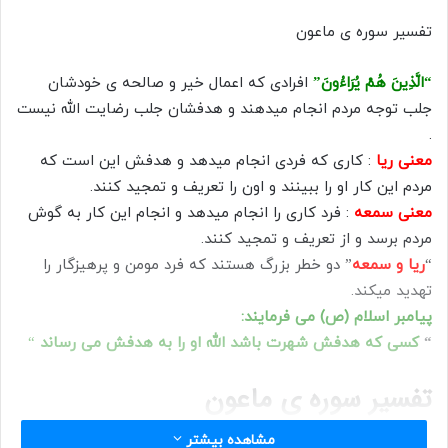
ل
تفسیر سوره ی ماعون
ب
ه
“الَّذِينَ هُمْ يُرَاءُونَ”
افرادی که اعمال خیر و صالحه ی خودشان
ا
جلب توجه مردم انجام میدهند و هدفشان جلب رضایت الله نیست
ی
.
م
معنی ریا
: کاری که فردی انجام میدهد و هدفش این است که
ی
ل
مردم این کار او را ببینند و اون را تعریف و تمجید کنند.
معنی سمعه
: فرد کاری را انجام میدهد و انجام این کار به گوش
مردم برسد و از تعریف و تمجید کنند.
“
ریا و سمعه
” دو خطر بزرگ هستند که فرد مومن و پرهیزگار را
تهدید میکند.
پیامبر اسلام (ص) می فرمایند:
“
کسی که هدفش شهرت باشد الله او را به هدفش می رساند
“
تفسیر سوره ی ماعون
مشاهده بیشتر
نکته ی مهم : ریا و سمعه از نشانه ی انسان منافق هستند.