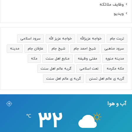
وظایف ملائکه
ویدیو
تربت جام
خواجه عزیزالله
خواجه عزیز الله
سرود اسلامی
سرود مذهبی
شیخ احمد جام
شیخ جام
عارفان جام
مدینه
مدینه منوره
مفتی وظیفه
منابع اهل سنت
مکه
مکه مکرمه
نعت اسلامی
گریه عالم اهل سنت
گریه ی عالم اهل تسنن
گریه ی عالم اهل سنت
آب و هوا
32
℃