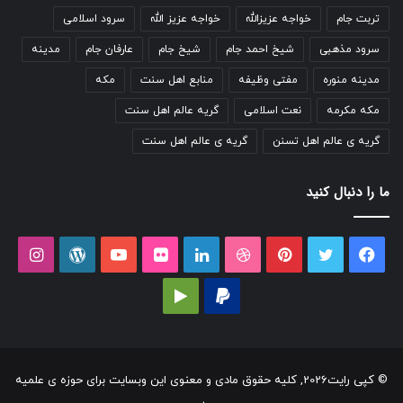
تربت جام
خواجه عزیزالله
خواجه عزیز الله
سرود اسلامی
سرود مذهبی
شیخ احمد جام
شیخ جام
عارفان جام
مدینه
مدینه منوره
مفتی وظیفه
منابع اهل سنت
مکه
مکه مکرمه
نعت اسلامی
گریه عالم اهل سنت
گریه ی عالم اهل تسنن
گریه ی عالم اهل سنت
ما را دنبال کنید
فیسبوک
توییتر
پینتریست
دریبببل
لینکداین
تصاویر
یوتیوب
وردپرس
اینست
فلیکر
پی‌پال
گوگل
پلی
© کپی رایت2026, کلیه حقوق مادی و معنوی این وبسایت برای حوزه ی علمیه