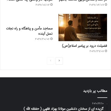
2026/01/07
2026/02/07
مساجد مأمن و پناهگاه و راه نجات
نسل آینده
2026/20/06
فضیلت درود بر پیامبر اسلام(ص)
2026/29/06
ص
ص
ف
ف
ح
ح
ه
ه
ب
ق
مطالب پر بازدید
ع
ب
د
ل
2020/22/10
گزیده ای از سخنان دلنشین مولانا بهزاد فقهی ( حفظه الله )
ی
ی