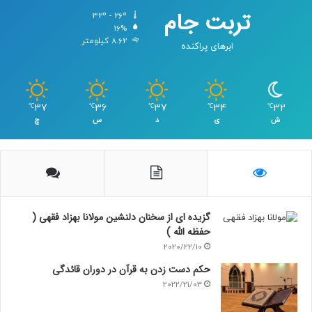
تربت جام
32º - 26º
16%
8.62 کیلومتر
ابرهای پراکنده
37
36
37
34
32
℃
℃
℃
℃
℃
ش
ی
د
س
چ
گزیده ای از سخنان دلنشین مولانا بهزاد فقهی (
حفظه الله )
2020/22/10
حکم دست زدن به قرآن در دوران قائدگی
2022/21/03