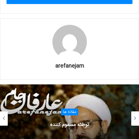
“سوره ی نساء آیه ی 142”
” وَإِذَا قَامُوا إِلَى الصَّلَاةِ قَامُوا كُسَالَىٰ يُراؤُنَ النَّاسَ”
یکی از علامتهای منافقین این است که وقتی برای نماز آماده می
شوند با تنبلی و کسالت نماز میخوانند و زمانی که نماز را در بین
مردم و در جماعت می خوانند برای ریا هست و هدفشان این است
که مردم ببینند و قصد خودنمایی دارند.
مطالعه ی مقاله های زیر توصیه میشود:
arefanejam
عقد اخوت و برادری میان مهاجرین و انصار
|
یهود از دیدگاه قرآن
|
اوصاف یهود از منظر خدا و قرآن
|
رفتار پیامبر نسبت به قوم یهود
“وَلَا يُنْفِقُونَ إِلَّا وَهُمْ كَارِهُونَ”
انسان ریاکار انفاق نمی کند و دست مستمندان را نمی گیرد، مگر
مقاله ها
اینکه مجبور باشد و یا اینکه در جمعی باشد و برای خودنمایی
توطئه مسموم کننده
انفاق میکند.