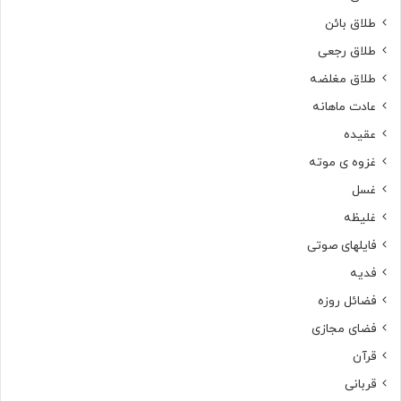
طلاق بائن
طلاق رجعی
طلاق مغلضه
عادت ماهانه
عقیده
غزوه ی موته
غسل
غلیظه
فایلهای صوتی
فدیه
فضائل روزه
فضای مجازی
قرآن
قربانی