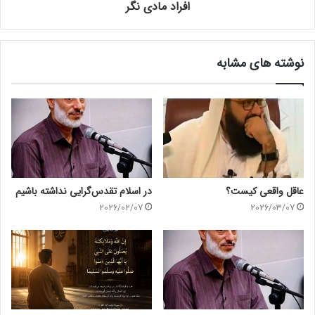
افراد مادی نگر
تفسیر سوره ی قریش
|
حکم اشیای مانع رسیدن آب به پوست
نوشته های مشابه
إِلَّا وَهُمْ كَارِهُونَ
الَّذِينَ هُمْ يُرَاءُونَ
انَّ أدنی الرّیاء
انَّ أدنی الرّیاء الشرک
تربت جام
تفسیر آیه
تفسیر آیه های قرآن
تفسیر سوره ها
تفسیر سوره ی ماعون
عاقل واقعی کیست؟
در اسلام تقدس‌گرایی نداشته باشیم
2026/02/07
2026/03/07
تفسیر قرآن
ثُمَّ يُجْزاهُ الْجَزاءَ الْأَوْفى
خواجه عزیزالله
ریا و شرک
ریاکارای و خودنمایی
شیخ احمد جام
قَامُوا كُسَالَىٰ
كُسَالَىٰ يُراؤُنَ النَّاسَ