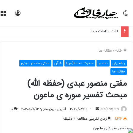
تغییر
ورود
پوسته
لذت مناجات خدا
خانه
/
مقاله ها
پیامبران
تفسیر
حضرت محمد(ص)
قرآن
مفتی منصور عبدی
مقاله ها
مفتی منصور عبدی (حفظه الله)
مبحث تفسیر سوره ی ماعون
arefanejam
ا
2020/07/12
آخرین بروزرسانی: 2020/07/12
0
ر
1,414
زمان تقریبی مطالعه 2 دقیقه
س
ا