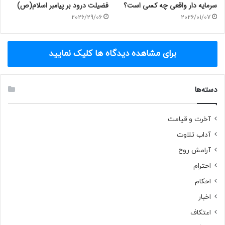
سرمایه دار واقعی چه کسی است؟
فضیلت درود بر پیامبر اسلام(ص)
کتابهای اهل سنت
مفتی عبدی
2026/29/06
2026/01/07
منابع اهل سنت
مولوی درشته
برای مشاهده دیدگاه ها کلیک نمایید
وَ فِي ذلِكَ فَلْيَتَنافَسِ
وَإِذَا قَامُوا إِلَى الصَّلَاةِ
دسته‌ها
آخرت و قیامت
آداب تلاوت
آرامش روح
احترام
احکام
اخبار
اعتکاف