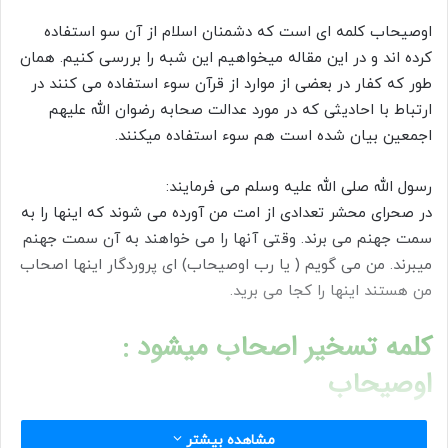
ل
اوصیحاب کلمه ای است که دشمنان اسلام از آن سو استفاده
ب
کرده اند و در این مقاله میخواهیم این شبه را بررسی کنیم. همان
ه
طور که کفار در بعضی از موارد از قرآن سوء استفاده می کنند در
ا
ارتباط با احادیثی که در مورد عدالت صحابه رضوان الله علیهم
ی
اجمعین بیان شده است هم سوء استفاده میکنند.
م
ی
ل
رسول الله صلی الله علیه وسلم می فرمایند:
در صحرای محشر تعدادی از امت من آورده می شوند که اینها را به
سمت جهنم می برند. وقتی آنها را می خواهند به آن سمت جهنم
میبرند. من می گویم ( یا رب اوصیحاب) ای پروردگار اینها اصحاب
من هستند اینها را کجا می برید.
کلمه تسخیر اصحاب میشود :
اوصیحاب
در این زمان به من ( حضرت محمد(ص) ) گفته می شود، شما
مشاهده بیشتر