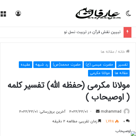
تغییر
ورود
پوسته
حضور مولانا درشته در اختتامیه مکاتب موسی‌آباد
خانه
/
مقاله ها
تفسیر
حضرت عیسی (ع)
حضرت محمد(ص)
رد شبهه
عقیده
مقاله ها
مولانا مکرمی
مولانا مکرمی (حفظه الله) تفسیر کلمه
( اوصیحاب )
mohammad
ا
2022/22/01
آخرین بروزرسانی: 2022/22/01
ر
0
1,768
زمان تقریبی مطالعه 2 دقیقه
س
ا