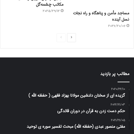
مکاتب چشمه‌گل
2025/29/12
مساجد مأمن و پناهگاه و راه نجات
نسل آینده
2026/20/06
ص
ص
ف
ف
ح
ح
ه
ه
ب
ق
مطالب پر بازدید
ع
ب
د
ل
2020/22/10
گزیده ای از سخنان دلنشین مولانا بهزاد فقهی ( حفظه الله )
ی
ی
2022/21/03
حکم دست زدن به قرآن در دوران قائدگی
2021/26/05
مفتی منصور عبدی (حفظه الله) مبحث تفسیر سوره ی توحید