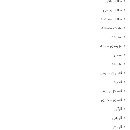
طلاق بائن
طلاق رجعی
طلاق مغلضه
عادت ماهانه
عقیده
غزوه ی موته
غسل
غلیظه
فایلهای صوتی
فدیه
فضائل روزه
فضای مجازی
قرآن
قربانی
قریش