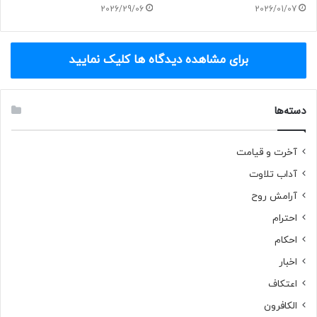
2026/29/06
2026/01/07
حضرت محمد(ص)
خواجه عزیزالله
دشمنان اسلام
سوء استفاده
برای مشاهده دیدگاه ها کلیک نمایید
شیخ احمد جام
شیخ جام
صحابه
دسته‌ها
صحرای محشر
عارفان جام
قرآن
مولانا مکرمی
آخرت و قیامت
آداب تلاوت
آرامش روح
احترام
احکام
اخبار
اعتکاف
الکافرون