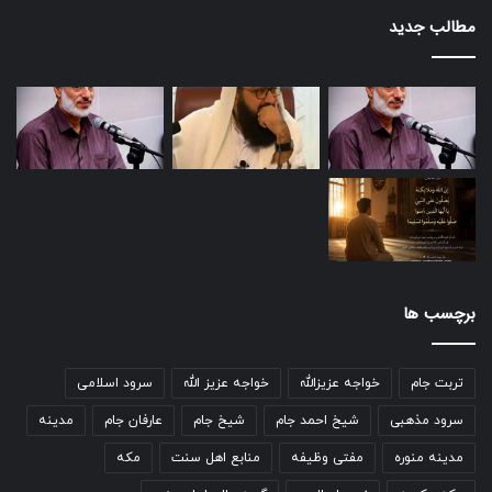
مطالب جدید
برچسب ها
تربت جام
خواجه عزیزالله
خواجه عزیز الله
سرود اسلامی
سرود مذهبی
شیخ احمد جام
شیخ جام
عارفان جام
مدینه
مدینه منوره
مفتی وظیفه
منابع اهل سنت
مکه