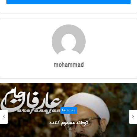
نمیدانید اینها بعد شما چه کردند. من ( حضرت محمد(ص) ) هم در
جواب می گویم، همان چیزی که بنده صالح خدا عیسی بن مریم
علیه السلام گفته بود ( و کنت علیهم شهیدا مردمت فیهم )، که
حضر ت عیسی در جواب پروردگار می گوید من تا زمانی که در
میان آنها حضور داشتم من شاهد و گواه بودم. ( فلما توفیتنی
کنت انت الرقیب علیهم)، وقتی من ( حضرت عیسی(ع) ) را به
سمت خودت بردی خودت نگهبان اینها بودی و من در جریان
نیستم.
mohammad
من ( حضرت محمد(ص) ) هم این را در صحرای محشر جواب
میدهم که تا زمانی که من در میان اصحابم بودم من شاهد بودم
بعد از آن نمیدانم که آنها چکار کردند. به من ( حضرت محمد(ص)
) گفته می شود که این گروه همچنان بعد از شما ارتداد را پیشه
کردند، از زمانی که شما ( حضرت محمد(ص) ) از آنها جدا شدید
مقاله ها
اینها مسیر ارتداد را گرفتند. استدلال (دشمنان اسلام) از این حدیث
این است که اولا واژه (اوصیحاب) اینجا بکار رفته و رسول الله
توطئه مسموم کننده
صلی الله علیه و سلم آنها را اصحاب خودش یاد می کند و می