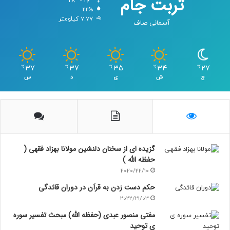
تربت جام
28º - 26º
22%
7.77 کیلومتر
آسمانی صاف
37
37
35
34
27
℃
℃
℃
℃
℃
ج
ش
ی
د
س
گزیده ای از سخنان دلنشین مولانا بهزاد فقهی (
حفظه الله )
2020/22/10
حکم دست زدن به قرآن در دوران قائدگی
2022/21/03
مفتی منصور عبدی (حفظه الله) مبحث تفسیر سوره
ی توحید