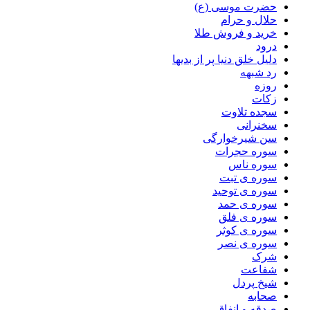
حضرت موسی (ع)
حلال و حرام
خرید و فروش طلا
درود
دلیل خلق دنیا پر از بدیها
رد شبهه
روزه
زکات
سجده تلاوت
سخنرانی
سن شیرخوارگی
سوره حجرات
سوره ناس
سوره ی تبت
سوره ی توحید
سوره ی حمد
سوره ی فلق
سوره ی کوثر
سوره ی نصر
شرک
شفاعت
شیخ پردل
صحابه
صدقه و انفاق