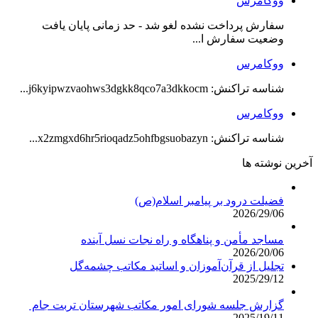
ووکامرس
سفارش پرداخت نشده لغو شد - حد زمانی پایان یافت
وضعیت سفارش ا...
ووکامرس
شناسه تراکنش: j6kyipwzvaohws3dgkk8qco7a3dkkocm...
ووکامرس
شناسه تراکنش: x2zmgxd6hr5rioqadz5ohfbgsuobazyn...
آخرین نوشته ها
فضیلت درود بر پیامبر اسلام(ص)
2026/29/06
مساجد مأمن و پناهگاه و راه نجات نسل آینده
2026/20/06
تجلیل از قرآن‌آموزان و اساتید مکاتب چشمه‌گل
2025/29/12
گزارش جلسه شورای امور مکاتب شهرستان تربت جام
2025/19/11