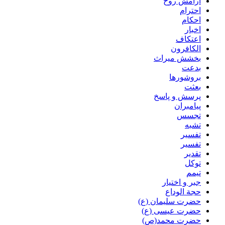
آرامش روح
احترام
احکام
اخبار
اعتکاف
الکافرون
بخشش میراث
بدعت
بروشورها
بعثت
پرسش و پاسخ
پیامبران
تجسس
تشبه
تفسیر
تفسیر
تقدیر
توکل
تیمم
جبر و اختیار
حجة الوداع
حضرت سلیمان (ع)
حضرت عیسی (ع)
حضرت محمد(ص)