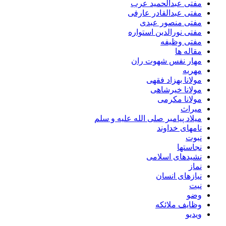
مفتی عبدالحمید عرب
مفتی عبدالقادر عارفی
مفتی منصور عبدی
مفتی نورالدین استواره
مفتی وظیفه
مقاله ها
مهار نفس شهوت ران
مهریه
مولانا بهزاد فقهی
مولانا خیرشاهی
مولانا مکرمی
میراث
میلاد پیامبر صلی الله علیه و سلم
نامهای خداوند
نبوت
نجاستها
نشیدهای اسلامی
نماز
نیازهای انسان
نیت
وضو
وظایف ملائکه
ویدیو