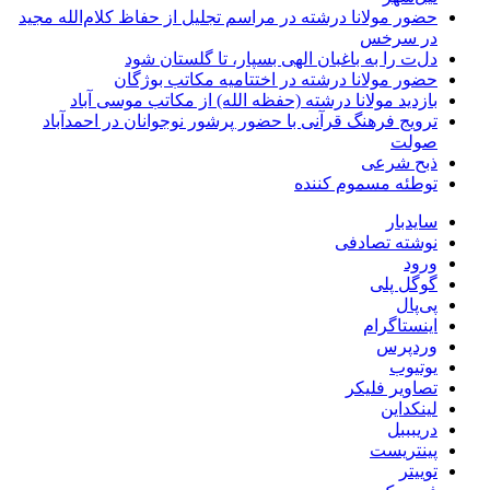
حضور مولانا درشته در مراسم تجلیل از حفاظ کلام‌الله مجید
در سرخس
دل‌ت را به باغبان الهی بسپار، تا گلستان شود
حضور مولانا درشته در اختتامیه مکاتب بوژگان
بازدید مولانا درشته (حفظه الله) از مکاتب موسی آباد
ترویج فرهنگ قرآنی با حضور پرشور نوجوانان در احمدآباد
صولت
ذبح شرعی
توطئه مسموم کننده
سایدبار
نوشته تصادفی
ورود
گوگل پلی
پی‌پال
اینستاگرام
وردپرس
یوتیوب
تصاویر فلیکر
لینکداین
دریبببل
پینتریست
توییتر