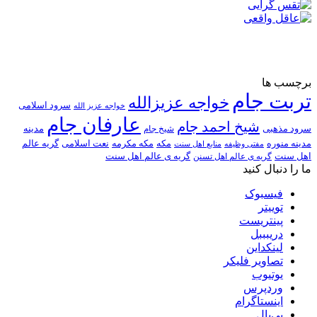
برچسب ها
تربت جام
خواجه عزیزالله
سرود اسلامی
خواجه عزیز الله
عارفان جام
شیخ احمد جام
سرود مذهبی
مدینه
شیخ جام
مدینه منوره
مکه
مکه مکرمه
نعت اسلامی
گریه عالم
مفتی وظیفه
منابع اهل سنت
اهل سنت
گریه ی عالم اهل تسنن
گریه ی عالم اهل سنت
ما را دنبال کنید
فیسبوک
توییتر
پینتریست
دریبببل
لینکداین
تصاویر فلیکر
یوتیوب
وردپرس
اینستاگرام
پی‌پال