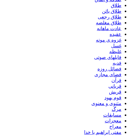
طلاق
طلاق بائن
طلاق رجعی
طلاق مغلضه
عادت ماهانه
عقیده
غزوه ی موته
غسل
غلیظه
فایلهای صوتی
فدیه
فضائل روزه
فضای مجازی
قرآن
قربانی
قریش
قوم یهود
مثنوی و معنوی
مرگ
مسابقات
معجزات
معراج
مفتی ابراهیم با خدا