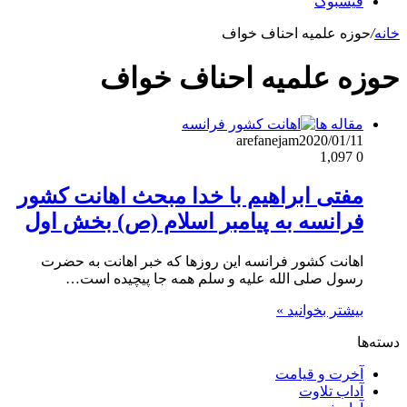
فیسبوک
خانه
/
حوزه علمیه احناف خواف
حوزه علمیه احناف خواف
مقاله ها
arefanejam
2020/01/11
1,097
0
مفتی ابراهیم با خدا مبحث اهانت کشور
فرانسه به پیامبر اسلام (ص) بخش اول
اهانت کشور فرانسه این روزها که خبر اهانت به حضرت
رسول صلی الله علیه و سلم همه جا پیچیده است…
بیشتر بخوانید »
دسته‌ها
آخرت و قیامت
آداب تلاوت