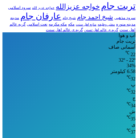
تربت جام
خواجه عزیزالله
سرود اسلامی
خواجه عزیز الله
عارفان جام
شیخ احمد جام
سرود مذهبی
مدینه
شیخ جام
مدینه منوره
مکه
مکه مکرمه
نعت اسلامی
گریه عالم
مفتی وظیفه
منابع اهل سنت
اهل سنت
گریه ی عالم اهل تسنن
گریه ی عالم اهل سنت
آب و هوا
تربت جام
آسمانی صاف
℃
22
32º - 22º
34%
6.58 کیلومتر
℃
32
پ
℃
32
ج
℃
34
ش
℃
35
ی
℃
37