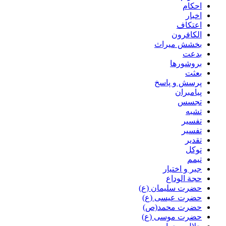
احکام
اخبار
اعتکاف
الکافرون
بخشش میراث
بدعت
بروشورها
بعثت
پرسش و پاسخ
پیامبران
تجسس
تشبه
تفسیر
تفسیر
تقدیر
توکل
تیمم
جبر و اختیار
حجة الوداع
حضرت سلیمان (ع)
حضرت عیسی (ع)
حضرت محمد(ص)
حضرت موسی (ع)