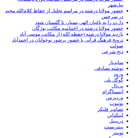
نیل‌شهر
حضور مولانا درشته در مراسم تجلیل از حفاظ کلام‌الله مجید
در سرخس
دل‌ت را به باغبان الهی بسپار، تا گلستان شود
حضور مولانا درشته در اختتامیه مکاتب بوژگان
بازدید مولانا درشته (حفظه الله) از مکاتب موسی آباد
ترویج فرهنگ قرآنی با حضور پرشور نوجوانان در احمدآباد
صولت
ذبح شرعی
سایدبار
نوشته تصادفی
ورود
گوگل پلی
پی‌پال
اینستاگرام
وردپرس
یوتیوب
تصاویر فلیکر
لینکداین
دریبببل
پینتریست
توییتر