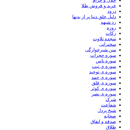
حلال و حرام
خرید و فروش طلا
درود
دلیل خلق دنیا پر از بدیها
رد شبهه
روزه
زکات
سجده تلاوت
سخنرانی
سن شیرخوارگی
سوره حجرات
سوره ناس
سوره ی تبت
سوره ی توحید
سوره ی حمد
سوره ی فلق
سوره ی کوثر
سوره ی نصر
شرک
شفاعت
شیخ پردل
صحابه
صدقه و انفاق
طلاق