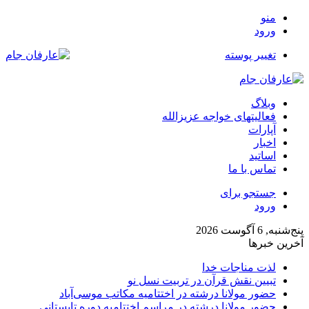
منو
ورود
تغییر پوسته
وبلاگ
فعالیتهای خواجه عزیزالله
آپارات
اخبار
اساتید
تماس با ما
جستجو برای
ورود
پنج‌شنبه, 6 آگوست 2026
آخرین خبرها
لذت مناجات خدا
تبیین نقش قرآن در تربیت نسل نو
حضور مولانا درشته در اختتامیه مکاتب موسی‌آباد
حضور مولانا درشته در مراسم اختتامیه دوره تابستانی