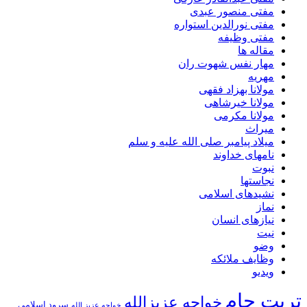
مفتی منصور عبدی
مفتی نورالدین استواره
مفتی وظیفه
مقاله ها
مهار نفس شهوت ران
مهریه
مولانا بهزاد فقهی
مولانا خیرشاهی
مولانا مکرمی
میراث
میلاد پیامبر صلی الله علیه و سلم
نامهای خداوند
نبوت
نجاستها
نشیدهای اسلامی
نماز
نیازهای انسان
نیت
وضو
وظایف ملائکه
ویدیو
تربت جام
خواجه عزیزالله
سرود اسلامی
خواجه عزیز الله