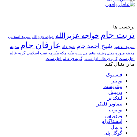
برچسب ها
تربت جام
خواجه عزیزالله
سرود اسلامی
خواجه عزیز الله
عارفان جام
شیخ احمد جام
سرود مذهبی
مدینه
شیخ جام
مدینه منوره
مکه
مکه مکرمه
نعت اسلامی
گریه عالم
مفتی وظیفه
منابع اهل سنت
اهل سنت
گریه ی عالم اهل تسنن
گریه ی عالم اهل سنت
ما را دنبال کنید
فیسبوک
توییتر
پینتریست
دریبببل
لینکداین
تصاویر فلیکر
یوتیوب
وردپرس
اینستاگرام
پی‌پال
گوگل پلی