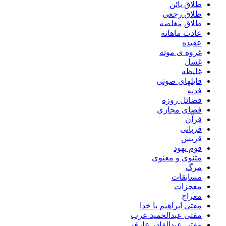
طلاق بائن
طلاق رجعی
طلاق مغلضه
عادت ماهانه
عقیده
غزوه ی موته
غسل
غلیظه
فایلهای صوتی
فدیه
فضائل روزه
فضای مجازی
قرآن
قربانی
قریش
قوم یهود
مثنوی و معنوی
مرگ
مسابقات
معجزات
معراج
مفتی ابراهیم با خدا
مفتی عبدالحمید عرب
مفتی عبدالقادر عارفی