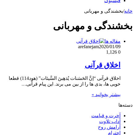
فیسبوک
خانه
/
بخشندگی و مهربانی
بخشندگی و مهربانی
مقاله ها
arefanejam
2020/01/09
1,126
0
اخلاق قرآنی
اخلاق قرآنی “اِنَّ الحَسَنات یُذهِبنَ السَّیئات” (هود114) قطعا
خوبی ها، بدی ها را از بین می برند. این پیام قرآنی…
بیشتر بخوانید »
دسته‌ها
آخرت و قیامت
آداب تلاوت
آرامش روح
احترام