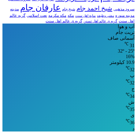
عارفان جام
شیخ احمد جام
سرود مذهبی
مدینه
شیخ جام
مدینه منوره
مکه
مکه مکرمه
نعت اسلامی
گریه عالم
مفتی وظیفه
منابع اهل سنت
اهل سنت
گریه ی عالم اهل تسنن
گریه ی عالم اهل سنت
آب و هوا
تربت جام
آسمانی صاف
℃
31
32º - 25º
16%
10.9 کیلومتر
℃
32
پ
℃
32
ج
℃
34
ش
℃
35
ی
℃
36
د