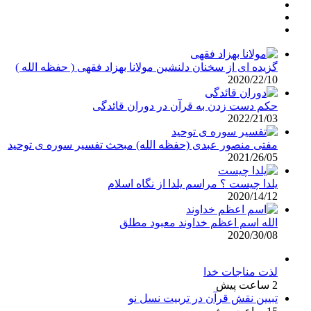
گزیده ای از سخنان دلنشین مولانا بهزاد فقهی ( حفظه الله )
2020/22/10
حکم دست زدن به قرآن در دوران قائدگی
2022/21/03
مفتی منصور عبدی (حفظه الله) مبحث تفسیر سوره ی توحید
2021/26/05
یلدا چیست ؟ مراسم یلدا از نگاه اسلام
2020/14/12
الله اسم اعظم خداوند معبود مطلق
2020/30/08
لذت مناجات خدا
2 ساعت پیش
تبیین نقش قرآن در تربیت نسل نو