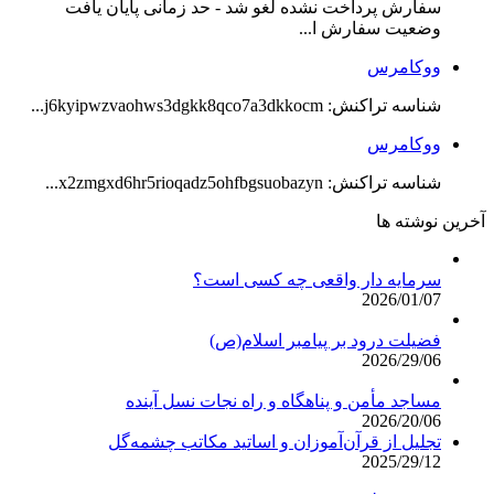
سفارش پرداخت نشده لغو شد - حد زمانی پایان یافت
وضعیت سفارش ا...
ووکامرس
شناسه تراکنش: j6kyipwzvaohws3dgkk8qco7a3dkkocm...
ووکامرس
شناسه تراکنش: x2zmgxd6hr5rioqadz5ohfbgsuobazyn...
آخرین نوشته ها
سرمایه دار واقعی چه کسی است؟
2026/01/07
فضیلت درود بر پیامبر اسلام(ص)
2026/29/06
مساجد مأمن و پناهگاه و راه نجات نسل آینده
2026/20/06
تجلیل از قرآن‌آموزان و اساتید مکاتب چشمه‌گل
2025/29/12