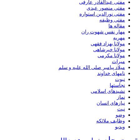
مفتی عبدالقادر عارفی
مفتی منصور عبدی
مفتی نورالدین استواره
مفتی وظیفه
مقاله ها
مهار نفس شهوت ران
مهریه
مولانا بهزاد فقهی
مولانا خیرشاهی
مولانا مکرمی
میراث
میلاد پیامبر صلی الله علیه و سلم
نامهای خداوند
نبوت
نجاستها
نشیدهای اسلامی
نماز
نیازهای انسان
نیت
وضو
وظایف ملائکه
ویدیو
تربت جام