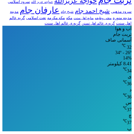
خواجه عزیزالله
سرود اسلامی
خواجه عزیز الله
عارفان جام
شیخ احمد جام
سرود مذهبی
مدینه
شیخ جام
مدینه منوره
مکه
مکه مکرمه
نعت اسلامی
گریه عالم
مفتی وظیفه
منابع اهل سنت
اهل سنت
گریه ی عالم اهل تسنن
گریه ی عالم اهل سنت
آب و هوا
تربت جام
آسمانی صاف
℃
32
34º - 26º
14%
8.41 کیلومتر
℃
34
ی
℃
36
د
℃
36
س
℃
37
چ
℃
37
پ