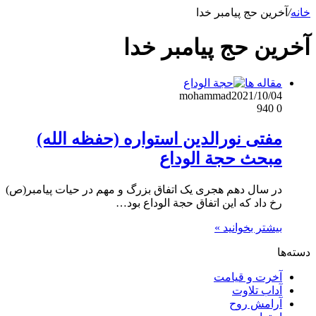
خانه
/
آخرین حج پیامبر خدا
آخرین حج پیامبر خدا
مقاله ها
mohammad
2021/10/04
940
0
مفتی نورالدین استواره (حفظه الله)
مبحث حجة الوداع
در سال دهم هجری یک اتفاق بزرگ و مهم در حیات پیامبر(ص)
رخ داد که این اتفاق حجة الوداع بود…
بیشتر بخوانید »
دسته‌ها
آخرت و قیامت
آداب تلاوت
آرامش روح