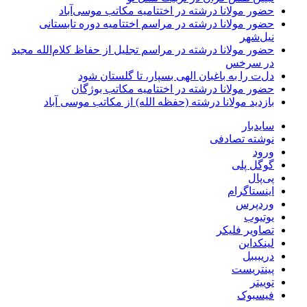
حضور مولانا درشته در اختتامیه مکاتب موسی‌آباد
حضور مولانا درشته در مراسم اختتامیه دوره تابستانی
نیل‌شهر
حضور مولانا درشته در مراسم تجلیل از حفاظ کلام‌الله مجید
در سرخس
دل‌ت را به باغبان الهی بسپار، تا گلستان شود
حضور مولانا درشته در اختتامیه مکاتب بوژگان
بازدید مولانا درشته (حفظه الله) از مکاتب موسی آباد
سایدبار
نوشته تصادفی
ورود
گوگل پلی
پی‌پال
اینستاگرام
وردپرس
یوتیوب
تصاویر فلیکر
لینکداین
دریبببل
پینتریست
توییتر
فیسبوک