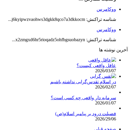
ووکامرس
شناسه تراکنش: j6kyipwzvaohws3dgkk8qco7a3dkkocm...
ووکامرس
شناسه تراکنش: x2zmgxd6hr5rioqadz5ohfbgsuobazyn...
آخرین نوشته ها
عاقل واقعی کیست؟
2026/03/07
در اسلام تقدس‌گرایی نداشته باشیم
2026/02/07
سرمایه دار واقعی چه کسی است؟
2026/01/07
فضیلت درود بر پیامبر اسلام(ص)
2026/29/06
صفحه قبلی