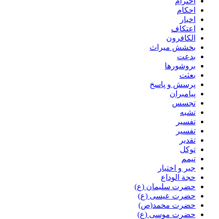
احترام
احکام
اخبار
اعتکاف
الکافرون
بخشش میراث
بدعت
بروشورها
بعثت
پرسش و پاسخ
پیامبران
تجسس
تشبه
تفسیر
تفسیر
تقدیر
توکل
تیمم
جبر و اختیار
حجة الوداع
حضرت سلیمان (ع)
حضرت عیسی (ع)
حضرت محمد(ص)
حضرت موسی (ع)