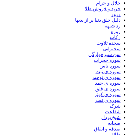
حلال و حرام
خرید و فروش طلا
درود
دلیل خلق دنیا پر از بدیها
رد شبهه
روزه
زکات
سجده تلاوت
سخنرانی
سن شیرخوارگی
سوره حجرات
سوره ناس
سوره ی تبت
سوره ی توحید
سوره ی حمد
سوره ی فلق
سوره ی کوثر
سوره ی نصر
شرک
شفاعت
شیخ پردل
صحابه
صدقه و انفاق
طلاق