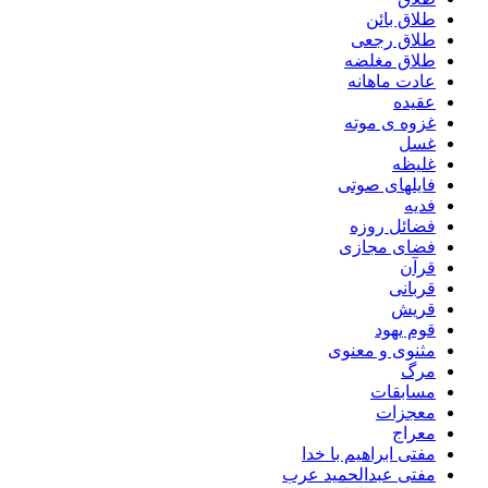
طلاق بائن
طلاق رجعی
طلاق مغلضه
عادت ماهانه
عقیده
غزوه ی موته
غسل
غلیظه
فایلهای صوتی
فدیه
فضائل روزه
فضای مجازی
قرآن
قربانی
قریش
قوم یهود
مثنوی و معنوی
مرگ
مسابقات
معجزات
معراج
مفتی ابراهیم با خدا
مفتی عبدالحمید عرب