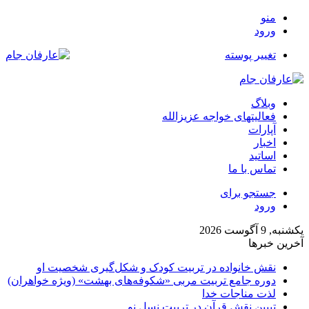
منو
ورود
تغییر پوسته
وبلاگ
فعالیتهای خواجه عزیزالله
آپارات
اخبار
اساتید
تماس با ما
جستجو برای
ورود
یکشنبه, 9 آگوست 2026
آخرین خبرها
نقش خانواده در تربیت کودک و شکل‌گیری شخصیت او
دوره جامع تربیت مربی «شکوفه‌های بهشت» (ویژه خواهران)
لذت مناجات خدا
تبیین نقش قرآن در تربیت نسل نو