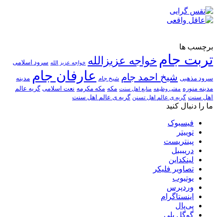
برچسب ها
تربت جام
خواجه عزیزالله
سرود اسلامی
خواجه عزیز الله
عارفان جام
شیخ احمد جام
سرود مذهبی
مدینه
شیخ جام
مدینه منوره
مکه
مکه مکرمه
نعت اسلامی
گریه عالم
مفتی وظیفه
منابع اهل سنت
اهل سنت
گریه ی عالم اهل تسنن
گریه ی عالم اهل سنت
ما را دنبال کنید
فیسبوک
توییتر
پینتریست
دریبببل
لینکداین
تصاویر فلیکر
یوتیوب
وردپرس
اینستاگرام
پی‌پال
گوگل پلی