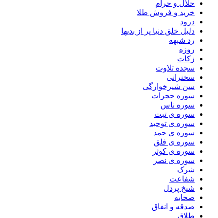
حلال و حرام
خرید و فروش طلا
درود
دلیل خلق دنیا پر از بدیها
رد شبهه
روزه
زکات
سجده تلاوت
سخنرانی
سن شیرخوارگی
سوره حجرات
سوره ناس
سوره ی تبت
سوره ی توحید
سوره ی حمد
سوره ی فلق
سوره ی کوثر
سوره ی نصر
شرک
شفاعت
شیخ پردل
صحابه
صدقه و انفاق
طلاق