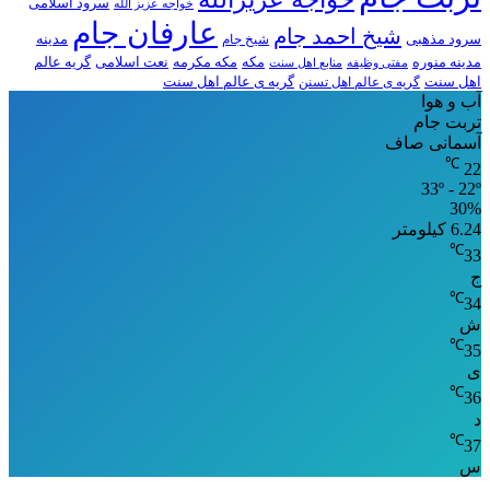
سرود اسلامی
خواجه عزیز الله
عارفان جام
شیخ احمد جام
سرود مذهبی
مدینه
شیخ جام
مدینه منوره
مکه
مکه مکرمه
نعت اسلامی
گریه عالم
مفتی وظیفه
منابع اهل سنت
اهل سنت
گریه ی عالم اهل تسنن
گریه ی عالم اهل سنت
آب و هوا
تربت جام
آسمانی صاف
℃
22
33º - 22º
30%
6.24 کیلومتر
℃
33
ج
℃
34
ش
℃
35
ی
℃
36
د
℃
37
س