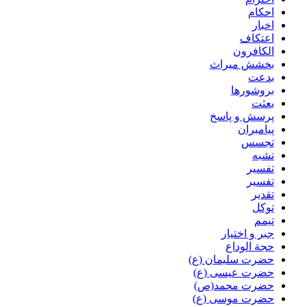
احکام
اخبار
اعتکاف
الکافرون
بخشش میراث
بدعت
بروشورها
بعثت
پرسش و پاسخ
پیامبران
تجسس
تشبه
تفسیر
تفسیر
تقدیر
توکل
تیمم
جبر و اختیار
حجة الوداع
حضرت سلیمان (ع)
حضرت عیسی (ع)
حضرت محمد(ص)
حضرت موسی (ع)