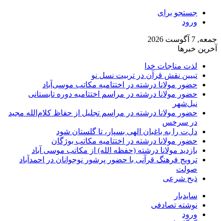
جستجو برای
ورود
جمعه, 7 آگوست 2026
آخرین خبرها
لذت مناجات خدا
تبیین نقش قرآن در تربیت نسل نو
حضور مولانا درشته در اختتامیه مکاتب موسی‌آباد
حضور مولانا درشته در مراسم اختتامیه دوره تابستانی
نیل‌شهر
حضور مولانا درشته در مراسم تجلیل از حفاظ کلام‌الله مجید
در سرخس
دل‌ت را به باغبان الهی بسپار، تا گلستان شود
حضور مولانا درشته در اختتامیه مکاتب بوژگان
بازدید مولانا درشته (حفظه الله) از مکاتب موسی آباد
ترویج فرهنگ قرآنی با حضور پرشور نوجوانان در احمدآباد
صولت
ذبح شرعی
سایدبار
نوشته تصادفی
ورود