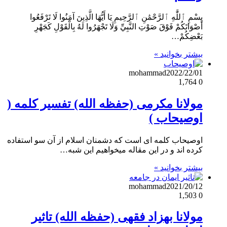
بِسْمِ ٱللَّٰهِ ٱلرَّحْمَٰنِ ٱلرَّحِيمِ يَا أَيُّهَا الَّذِينَ آمَنُوا لَا تَرْفَعُوا
أَصْوَاتَكُمْ فَوْقَ صَوْتِ النَّبِيِّ وَلَا تَجْهَرُوا لَهُ بِالْقَوْلِ كَجَهْرِ
بَعْضِكُمْ…
بیشتر بخوانید »
mohammad
2022/22/01
1,764
0
مولانا مکرمی (حفظه الله) تفسیر کلمه (
اوصیحاب )
اوصیحاب کلمه ای است که دشمنان اسلام از آن سو استفاده
کرده اند و در این مقاله میخواهیم این شبه…
بیشتر بخوانید »
mohammad
2021/20/12
1,503
0
مولانا بهزاد فقهی (حفظه الله) تاثیر