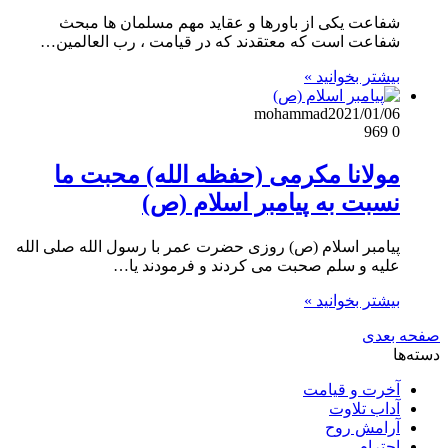
شفاعت یکی از باورها و عقاید مهم مسلمان ها مبحث
شفاعت است که معتقدند که در قیامت ، رب العالمین…
بیشتر بخوانید »
mohammad
2021/01/06
969
0
مولانا مکرمی (حفظه الله) محبت ما
نسبت به پیامبر اسلام (ص)
پیامبر اسلام (ص) روزی حضرت عمر با رسول الله صلی الله
علیه و سلم صحبت می کردند و فرمودند یا…
بیشتر بخوانید »
صفحه بعدی
دسته‌ها
آخرت و قیامت
آداب تلاوت
آرامش روح
احترام