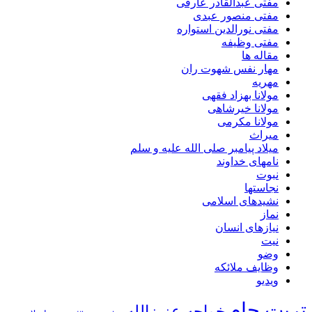
مفتی عبدالقادر عارفی
مفتی منصور عبدی
مفتی نورالدین استواره
مفتی وظیفه
مقاله ها
مهار نفس شهوت ران
مهریه
مولانا بهزاد فقهی
مولانا خیرشاهی
مولانا مکرمی
میراث
میلاد پیامبر صلی الله علیه و سلم
نامهای خداوند
نبوت
نجاستها
نشیدهای اسلامی
نماز
نیازهای انسان
نیت
وضو
وظایف ملائکه
ویدیو
تربت جام
خواجه عزیزالله