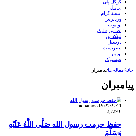
گوگل پلی
پی‌پال
اینستاگرام
وردپرس
یوتیوب
تصاویر فلیکر
لینکداین
دریبببل
پینتریست
توییتر
فیسبوک
خانه
/
مقاله ها
/
پیامبران
پیامبران
mohammad
2022/22/11
2,729
0
حفظ حرمت رسول الله صَلَّى اللَّهُ عَلَيْهِ
وَسَلَّمَ