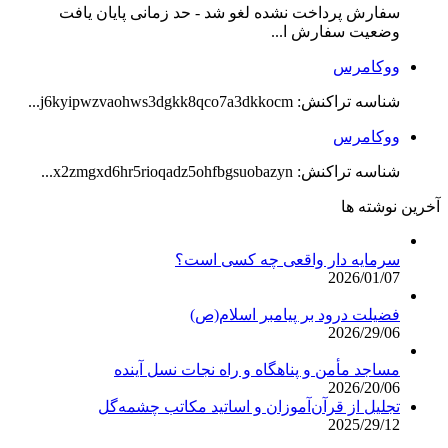
سفارش پرداخت نشده لغو شد - حد زمانی پایان یافت
وضعیت سفارش ا...
ووکامرس
شناسه تراکنش: j6kyipwzvaohws3dgkk8qco7a3dkkocm...
ووکامرس
شناسه تراکنش: x2zmgxd6hr5rioqadz5ohfbgsuobazyn...
آخرین نوشته ها
سرمایه دار واقعی چه کسی است؟
2026/01/07
فضیلت درود بر پیامبر اسلام(ص)
2026/29/06
مساجد مأمن و پناهگاه و راه نجات نسل آینده
2026/20/06
تجلیل از قرآن‌آموزان و اساتید مکاتب چشمه‌گل
2025/29/12