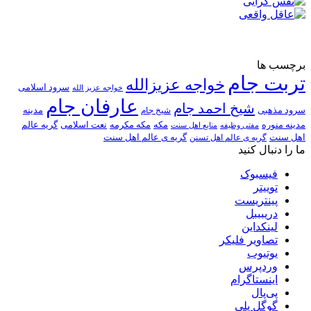
برچسب ها
تربت جام
خواجه عزیزالله
سرود اسلامی
خواجه عزیز الله
عارفان جام
شیخ احمد جام
سرود مذهبی
مدینه
شیخ جام
مدینه منوره
مکه
مکه مکرمه
نعت اسلامی
گریه عالم
مفتی وظیفه
منابع اهل سنت
اهل سنت
گریه ی عالم اهل تسنن
گریه ی عالم اهل سنت
ما را دنبال کنید
فیسبوک
توییتر
پینتریست
دریبببل
لینکداین
تصاویر فلیکر
یوتیوب
وردپرس
اینستاگرام
پی‌پال
گوگل پلی