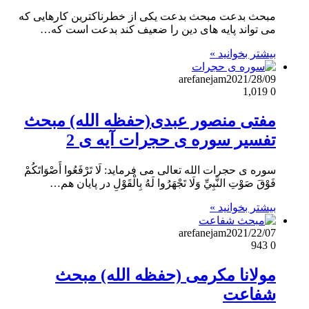
مبحث بدعت مبحث بدعت یکی از خطرناکترین کارهایی که
می تواند پایه های دین را ضعیف کند بدعت است که…
بیشتر بخوانید »
arefanejam
2021/28/09
1,019
0
مفتی منصور عبدی(حفظه الله) مبحث
تفسیر سوره ی حجرات آیه ی 2
سوره ی حجرات الله تعالی می فرماید: لَا تَرْفَعُوا أَصْوَاتَكُمْ
فَوْقَ صَوْتِ النَّبِيِّ وَلَا تَجْهَرُوا لَهُ بِالْقَوْلِ در پایان هم…
بیشتر بخوانید »
arefanejam
2021/22/07
943
0
مولانا مکرمی (حفظه الله) مبحث
شفاعت