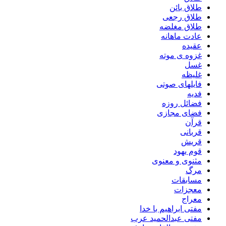
طلاق بائن
طلاق رجعی
طلاق مغلضه
عادت ماهانه
عقیده
غزوه ی موته
غسل
غلیظه
فایلهای صوتی
فدیه
فضائل روزه
فضای مجازی
قرآن
قربانی
قریش
قوم یهود
مثنوی و معنوی
مرگ
مسابقات
معجزات
معراج
مفتی ابراهیم با خدا
مفتی عبدالحمید عرب