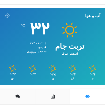
آب و هوا
32
℃
33º - 25º
تربت جام
16%
10.82 کیلومتر
آسمانی صاف
37
37
35
34
33
℃
℃
℃
℃
℃
ج
ش
ی
د
س