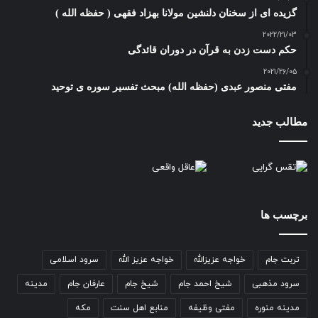
گزیده ای از سخنان دلنشین مولانا بهزاد فقهی ( حفظه الله )
ی
ی
2022/21/03
حکم دست زدن به قرآن در دوران قائدگی
2021/26/05
مفتی منصور عبدی (حفظه الله) مبحث تفسیر سوره ی توحید
مطالب جدید
برچسب ها
تربت جام
خواجه عزیزالله
خواجه عزیز الله
سرود اسلامی
سرود مذهبی
شیخ احمد جام
شیخ جام
عارفان جام
مدینه
مدینه منوره
مفتی وظیفه
منابع اهل سنت
مکه