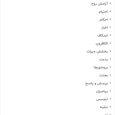
آرامش روح
احترام
احکام
اخبار
اعتکاف
الکافرون
بخشش میراث
بدعت
بروشورها
بعثت
پرسش و پاسخ
پیامبران
تجسس
تشبه