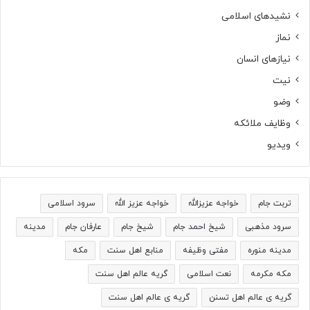
نشیدهای اسلامی
نماز
نیازهای انسان
نیت
وضو
وظایف ملائکه
ویدیو
تربت جام
خواجه عزیزالله
خواجه عزیز الله
سرود اسلامی
سرود مذهبی
شیخ احمد جام
شیخ جام
عارفان جام
مدینه
مدینه منوره
مفتی وظیفه
منابع اهل سنت
مکه
مکه مکرمه
نعت اسلامی
گریه عالم اهل سنت
گریه ی عالم اهل تسنن
گریه ی عالم اهل سنت