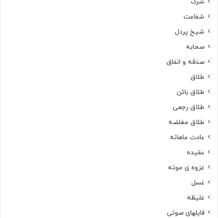
شرک
شفاعت
شیخ پردل
صحابه
صدقه و انفاق
طلاق
طلاق بائن
طلاق رجعی
طلاق مغلضه
عادت ماهانه
عقیده
غزوه ی موته
غسل
غلیظه
فایلهای صوتی