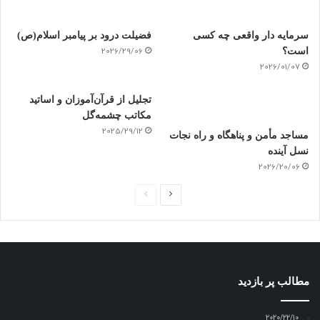
سرمایه دار واقعی چه کسی
فضیلت درود بر پیامبر اسلام(ص)
است؟
2026/29/06
2026/01/07
تجلیل از قرآن‌آموزان و اساتید
مکاتب چشمه‌گل
2025/29/12
مساجد مأمن و پناهگاه و راه نجات
نسل آینده
2026/20/06
ص
ص
ف
ف
ح
ح
ه
ه
ب
ق
مطالب پر بازدید
ع
ب
د
ل
2020/22/10