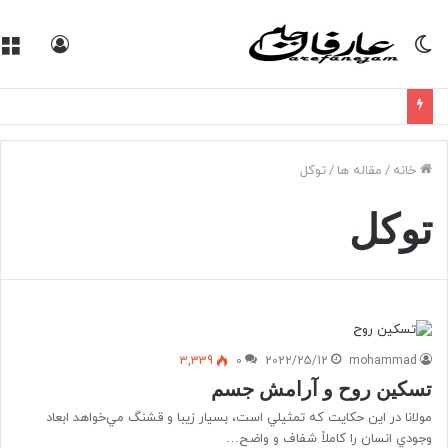
تغییر
ورود
پوسته
خانه
/
مقاله ها
/
توکل
توکل
3,339
0
2022/25/12
mohammad
تسکین روح و آرامش جسم
مولانا در اين حكايت كه تمثيلي است، بسيار زيبا و قشنگ مي‌خواهد ابعاد
وجودي انسان را كاملاً شفاف و واضح…