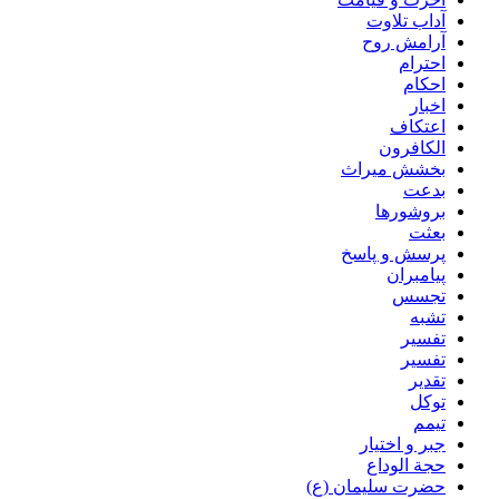
آداب تلاوت
آرامش روح
احترام
احکام
اخبار
اعتکاف
الکافرون
بخشش میراث
بدعت
بروشورها
بعثت
پرسش و پاسخ
پیامبران
تجسس
تشبه
تفسیر
تفسیر
تقدیر
توکل
تیمم
جبر و اختیار
حجة الوداع
حضرت سلیمان (ع)