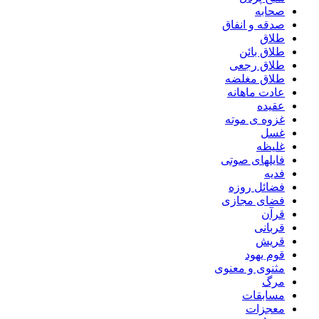
صحابه
صدقه و انفاق
طلاق
طلاق بائن
طلاق رجعی
طلاق مغلضه
عادت ماهانه
عقیده
غزوه ی موته
غسل
غلیظه
فایلهای صوتی
فدیه
فضائل روزه
فضای مجازی
قرآن
قربانی
قریش
قوم یهود
مثنوی و معنوی
مرگ
مسابقات
معجزات