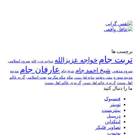
برچسب ها
تربت جام
خواجه عزیزالله
سرود اسلامی
خواجه عزیز الله
عارفان جام
شیخ احمد جام
سرود مذهبی
مدینه
شیخ جام
مدینه منوره
مکه
مکه مکرمه
نعت اسلامی
گریه عالم
مفتی وظیفه
منابع اهل سنت
اهل سنت
گریه ی عالم اهل تسنن
گریه ی عالم اهل سنت
ما را دنبال کنید
فیسبوک
توییتر
پینتریست
دریبببل
لینکداین
تصاویر فلیکر
یوتیوب