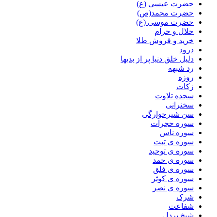
حضرت عیسی (ع)
حضرت محمد(ص)
حضرت موسی (ع)
حلال و حرام
خرید و فروش طلا
درود
دلیل خلق دنیا پر از بدیها
رد شبهه
روزه
زکات
سجده تلاوت
سخنرانی
سن شیرخوارگی
سوره حجرات
سوره ناس
سوره ی تبت
سوره ی توحید
سوره ی حمد
سوره ی فلق
سوره ی کوثر
سوره ی نصر
شرک
شفاعت
شیخ پردل