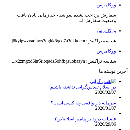
ووکامرس
سفارش پرداخت نشده لغو شد - حد زمانی پایان یافت
وضعیت سفارش ا...
ووکامرس
شناسه تراکنش: j6kyipwzvaohws3dgkk8qco7a3dkkocm...
ووکامرس
شناسه تراکنش: x2zmgxd6hr5rioqadz5ohfbgsuobazyn...
آخرین نوشته ها
در اسلام تقدس‌گرایی نداشته باشیم
2026/02/07
سرمایه دار واقعی چه کسی است؟
2026/01/07
فضیلت درود بر پیامبر اسلام(ص)
2026/29/06