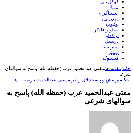
گوگل پلی
پی‌پال
اینستاگرام
وردپرس
یوتیوب
تصاویر فلیکر
لینکداین
دریبببل
پینتریست
توییتر
فیسبوک
خانه
/
مقاله ها
/
مفتی عبدالحمید عرب (حفظه الله) پاسخ به سوالهای
شرعی
احکام
پرسش و پاسخ
حلال و حرام
مفتی عبدالحمید عرب
مقاله ها
مفتی عبدالحمید عرب (حفظه الله) پاسخ به
سوالهای شرعی