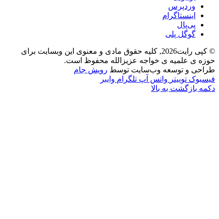
وردپرس
اینستاگرام
پی‌پال
گوگل پلی
© کپی رایت2026, کلیه حقوق مادی و معنوی این وبسایت برای
حوزه ی علمیه ی خواجه عزیزالله محفوظ است.
طراحی و توسعه وب‌سایت توسط
رویش جام
فیسبوک
توییتر
واتس آپ
تلگرام
وایبر
دکمه بازگشت به بالا