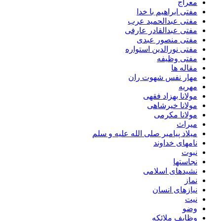
معراج
مفتی ابراهیم با خدا
مفتی عبدالحمید عرب
مفتی عبدالقادر عارفی
مفتی منصور عبدی
مفتی نورالدین استواره
مفتی وظیفه
مقاله ها
مهار نفس شهوت ران
مهریه
مولانا بهزاد فقهی
مولانا خیرشاهی
مولانا مکرمی
میراث
میلاد پیامبر صلی الله علیه و سلم
نامهای خداوند
نبوت
نجاستها
نشیدهای اسلامی
نماز
نیازهای انسان
نیت
وضو
وظایف ملائکه