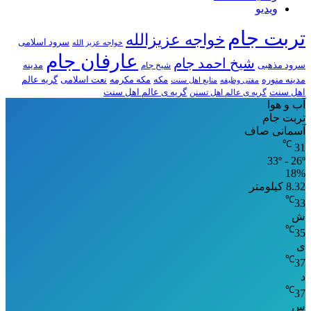
ویدیو
تربت جام
خواجه عزیزالله
سرود اسلامی
خواجه عزیز الله
عارفان جام
شیخ احمد جام
سرود مذهبی
مدینه
شیخ جام
مدینه منوره
مکه
مکه مکرمه
نعت اسلامی
گریه عالم
مفتی وظیفه
منابع اهل سنت
اهل سنت
گریه ی عالم اهل تسنن
گریه ی عالم اهل سنت
آب و هوا
تربت جام
آسمانی صاف
℃
31
33º - 26º
18%
8.32 کیلومتر
℃
33
ش
℃
35
ی
℃
37
د
℃
37
س