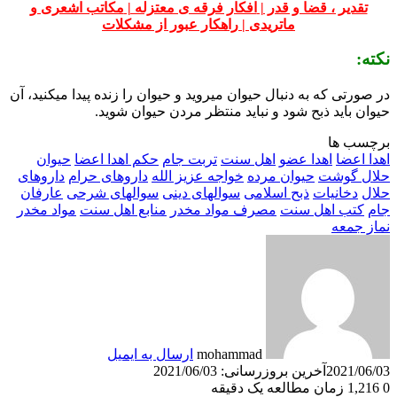
تقدیر ، قضا و قدر |
افکار فرقه ی معتزله |
مکاتب اشعری و
ماتریدی |
راهکار عبور از مشکلات
نکته:
در صورتی که به دنبال حیوان میروید و حیوان را زنده پیدا میکنید، آن
حیوان باید ذبح شود و نباید منتظر مردن حیوان شوید.
برچسب ها
اهدا اعضا
اهدا عضو
اهل سنت
تربت جام
حکم اهدا اعضا
حیوان
حلال گوشت
حیوان مرده
خواجه عزیز الله
داروهای حرام
داروهای
حلال
دخانیات
ذبح اسلامی
سوالهای دینی
سوالهای شرحی
عارفان
جام
کتب اهل سنت
مصرف مواد مخدر
منابع اهل سنت
مواد مخدر
نماز جمعه
mohammad
ارسال به ایمیل
2021/06/03
آخرین بروزرسانی: 2021/06/03
0
1,216
زمان مطالعه یک دقیقه