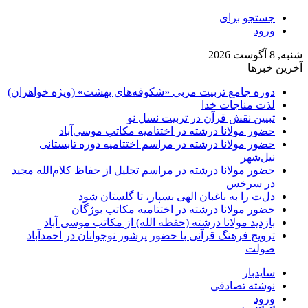
جستجو برای
ورود
شنبه, 8 آگوست 2026
آخرین خبرها
دوره جامع تربیت مربی «شکوفه‌های بهشت» (ویژه خواهران)
لذت مناجات خدا
تبیین نقش قرآن در تربیت نسل نو
حضور مولانا درشته در اختتامیه مکاتب موسی‌آباد
حضور مولانا درشته در مراسم اختتامیه دوره تابستانی
نیل‌شهر
حضور مولانا درشته در مراسم تجلیل از حفاظ کلام‌الله مجید
در سرخس
دل‌ت را به باغبان الهی بسپار، تا گلستان شود
حضور مولانا درشته در اختتامیه مکاتب بوژگان
بازدید مولانا درشته (حفظه الله) از مکاتب موسی آباد
ترویج فرهنگ قرآنی با حضور پرشور نوجوانان در احمدآباد
صولت
سایدبار
نوشته تصادفی
ورود