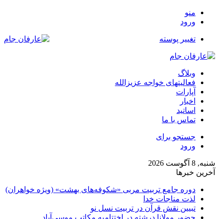
منو
ورود
تغییر پوسته
وبلاگ
فعالیتهای خواجه عزیزالله
آپارات
اخبار
اساتید
تماس با ما
جستجو برای
ورود
شنبه, 8 آگوست 2026
آخرین خبرها
دوره جامع تربیت مربی «شکوفه‌های بهشت» (ویژه خواهران)
لذت مناجات خدا
تبیین نقش قرآن در تربیت نسل نو
حضور مولانا درشته در اختتامیه مکاتب موسی‌آباد