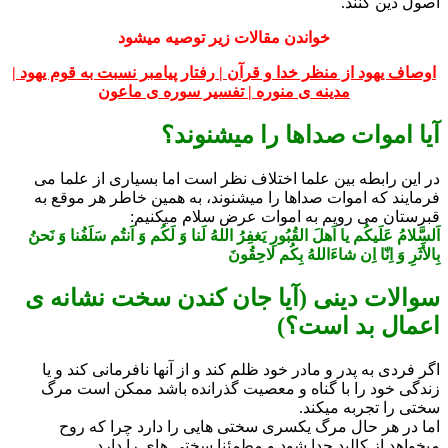
اصول دین کنند.
خواندن مقالات زیر توصیه میشود
اوصاف یهود از منظر خدا و قرآن |
رفتار پیامبر نسبت به قوم یهود |
مدینه ی منوره |
تفسیر سوره ی ماعون
آیا اموات صداها را میشنوند؟
در این رابطه بین علما اختلاف نظر است اما بسیاری از علما می
فرمایند که اموات صداها را میشنوند، به همین خاطر هر موقع به
قبرستان می رویم به اموات عرض سلام میکنیم:
اَلسَّلامُ عَلَیکُم یا اَهلَ القُبُورِ یَغفِرُ اللهُ لَنا وَ لَکُم وَ اَنتُم سَلَفُنا وَ نَحنُ
بِالأَثَرِ وَ اِنّا اِن شاءَاللهُ بِکُم لاحِقُونَ
سوالات دینی (آیا جان کندن سخت نشانه ی
اعمال بد است؟)
اگر فردی به پدر و مادر خود ظلم کند و از آنها نافرمانی کند و یا
زندگی خود را با گناه و معصیت گذرانده باشد ممکن است مرگ
سختی را تجربه میکند.
اما در هر حال مرگ یکسری سختی هایی را دارد چرا که روح
میخواهد از کالبد جدا شود و مطمئنا سختی های را دارد.