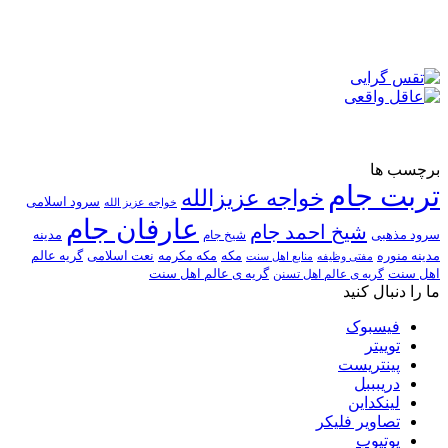
برچسب ها
تربت جام
خواجه عزیزالله
سرود اسلامی
خواجه عزیز الله
عارفان جام
شیخ احمد جام
سرود مذهبی
مدینه
شیخ جام
مدینه منوره
مکه
مکه مکرمه
نعت اسلامی
گریه عالم
مفتی وظیفه
منابع اهل سنت
اهل سنت
گریه ی عالم اهل تسنن
گریه ی عالم اهل سنت
ما را دنبال کنید
فیسبوک
توییتر
پینتریست
دریبببل
لینکداین
تصاویر فلیکر
یوتیوب