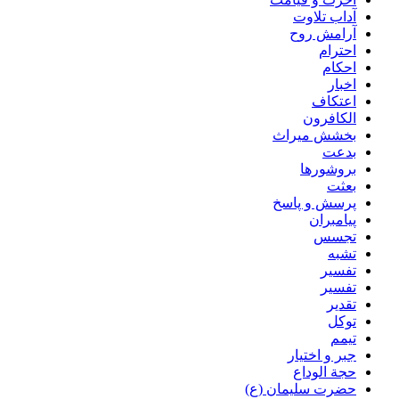
آداب تلاوت
آرامش روح
احترام
احکام
اخبار
اعتکاف
الکافرون
بخشش میراث
بدعت
بروشورها
بعثت
پرسش و پاسخ
پیامبران
تجسس
تشبه
تفسیر
تفسیر
تقدیر
توکل
تیمم
جبر و اختیار
حجة الوداع
حضرت سلیمان (ع)