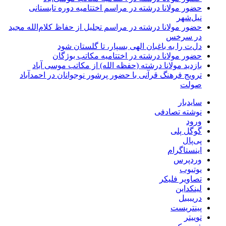
حضور مولانا درشته در مراسم اختتامیه دوره تابستانی
نیل‌شهر
حضور مولانا درشته در مراسم تجلیل از حفاظ کلام‌الله مجید
در سرخس
دل‌ت را به باغبان الهی بسپار، تا گلستان شود
حضور مولانا درشته در اختتامیه مکاتب بوژگان
بازدید مولانا درشته (حفظه الله) از مکاتب موسی آباد
ترویج فرهنگ قرآنی با حضور پرشور نوجوانان در احمدآباد
صولت
سایدبار
نوشته تصادفی
ورود
گوگل پلی
پی‌پال
اینستاگرام
وردپرس
یوتیوب
تصاویر فلیکر
لینکداین
دریبببل
پینتریست
توییتر