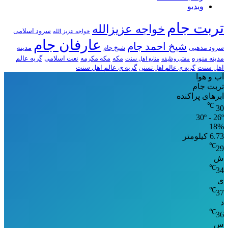
ویدیو
تربت جام
خواجه عزیزالله
سرود اسلامی
خواجه عزیز الله
عارفان جام
شیخ احمد جام
سرود مذهبی
مدینه
شیخ جام
مدینه منوره
مکه
مکه مکرمه
نعت اسلامی
گریه عالم
مفتی وظیفه
منابع اهل سنت
اهل سنت
گریه ی عالم اهل تسنن
گریه ی عالم اهل سنت
آب و هوا
تربت جام
ابرهای پراکنده
℃
30
30º - 26º
18%
6.73 کیلومتر
℃
29
ش
℃
34
ی
℃
37
د
℃
36
س