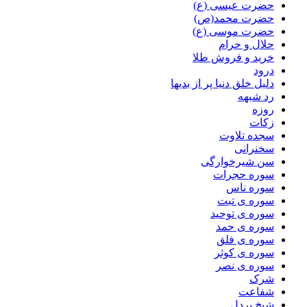
حضرت عیسی (ع)
حضرت محمد(ص)
حضرت موسی (ع)
حلال و حرام
خرید و فروش طلا
درود
دلیل خلق دنیا پر از بدیها
رد شبهه
روزه
زکات
سجده تلاوت
سخنرانی
سن شیرخوارگی
سوره حجرات
سوره ناس
سوره ی تبت
سوره ی توحید
سوره ی حمد
سوره ی فلق
سوره ی کوثر
سوره ی نصر
شرک
شفاعت
شیخ پردل