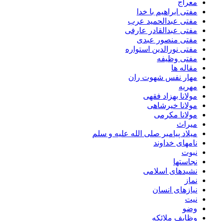
معراج
مفتی ابراهیم با خدا
مفتی عبدالحمید عرب
مفتی عبدالقادر عارفی
مفتی منصور عبدی
مفتی نورالدین استواره
مفتی وظیفه
مقاله ها
مهار نفس شهوت ران
مهریه
مولانا بهزاد فقهی
مولانا خیرشاهی
مولانا مکرمی
میراث
میلاد پیامبر صلی الله علیه و سلم
نامهای خداوند
نبوت
نجاستها
نشیدهای اسلامی
نماز
نیازهای انسان
نیت
وضو
وظایف ملائکه