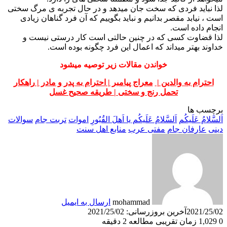
لذا نباید فردی که سخت جان میدهد و در حال تجربه ی مرگ سختی
است ، نیابد مقصر بدانیم و نباید بگوییم که آن فرد گناهان زیادی
انجام داده است.
لذا قضاوت کسی که در چنین حالتی است کار درستی نیست و
خداوند بهتر میداند که اعمال این فرد چگونه بوده است.
خواندن مقالات زیر توصیه میشود
احترام به والدین |
معراج پیامبر |
احترام به پدر و مادر |
راهکار
تحمل رنج و سختی |
طریقه صحیح غسل
برچسب ها
اَلسَّلامُ عَلَیکُم
اَلسَّلامُ عَلَیکُم یا اَهلَ القُبُورِ
اموات
تربت جام
سوالات
دینی
عارفان جام
مفتی عرب
منابع اهل سنت
mohammad
ارسال به ایمیل
2021/25/02
آخرین بروزرسانی: 2021/25/02
0
1,029
زمان تقریبی مطالعه 2 دقیقه