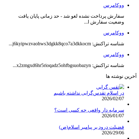
ووکامرس
سفارش پرداخت نشده لغو شد - حد زمانی پایان یافت
وضعیت سفارش ا...
ووکامرس
شناسه تراکنش: j6kyipwzvaohws3dgkk8qco7a3dkkocm...
ووکامرس
شناسه تراکنش: x2zmgxd6hr5rioqadz5ohfbgsuobazyn...
آخرین نوشته ها
در اسلام تقدس‌گرایی نداشته باشیم
2026/02/07
سرمایه دار واقعی چه کسی است؟
2026/01/07
فضیلت درود بر پیامبر اسلام(ص)
2026/29/06