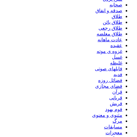
صحابه
صدقه و انفاق
طلاق
طلاق بائن
طلاق رجعی
طلاق مغلضه
عادت ماهانه
عقیده
غزوه ی موته
غسل
غلیظه
فایلهای صوتی
فدیه
فضائل روزه
فضای مجازی
قرآن
قربانی
قریش
قوم یهود
مثنوی و معنوی
مرگ
مسابقات
معجزات