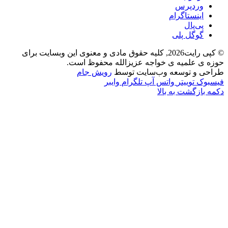
وردپرس
اینستاگرام
پی‌پال
گوگل پلی
© کپی رایت2026, کلیه حقوق مادی و معنوی این وبسایت برای
حوزه ی علمیه ی خواجه عزیزالله محفوظ است.
طراحی و توسعه وب‌سایت توسط
رویش جام
فیسبوک
توییتر
واتس آپ
تلگرام
وایبر
دکمه بازگشت به بالا