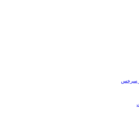
در سرخس
ت