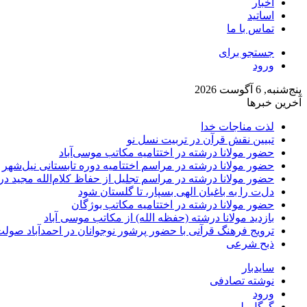
اخبار
اساتید
تماس با ما
جستجو برای
ورود
پنج‌شنبه, 6 آگوست 2026
آخرین خبرها
لذت مناجات خدا
تبیین نقش قرآن در تربیت نسل نو
حضور مولانا درشته در اختتامیه مکاتب موسی‌آباد
حضور مولانا درشته در مراسم اختتامیه دوره تابستانی نیل‌شهر
حضور مولانا درشته در مراسم تجلیل از حفاظ کلام‌الله مجید 
دل‌ت را به باغبان الهی بسپار، تا گلستان شود
حضور مولانا درشته در اختتامیه مکاتب بوژگان
بازدید مولانا درشته (حفظه الله) از مکاتب موسی آباد
ترویج فرهنگ قرآنی با حضور پرشور نوجوانان در احمدآباد صول
ذبح شرعی
سایدبار
نوشته تصادفی
ورود
گوگل پلی