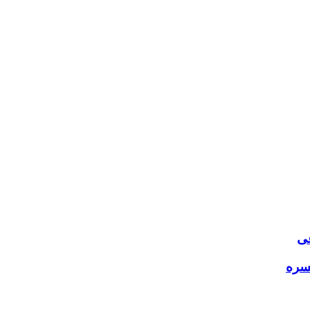
عی
سره