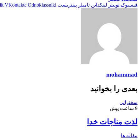
فیسبوک
توییتر
لینکداین
تامبلر
پینتریست
Odnoklassniki
VKontakte
it
mohammad
بعدی را بخوانید
سخنرانی
9 ساعت پیش
لذت مناجات خدا
مقاله ها