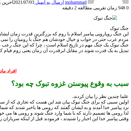
mohammad
ارسال به ایمیل
2021/07/03
آخرین بروز
0
948
زمان تقریبی مطالعه 2 دقیقه
جنگ تبوک
این جنگ رویارویی پیامبر اسلام با روم که بزرگترین قدرت زمان ایشان
مردم عرب حتی در خواب و خیال خودشان هم جنگ با رومیان را نمی دی
جنگ تبوک یک جنگ مهم در تاریخ اسلام است ، چرا که این جنگ رعب و 
تبدیل به یک قدرت شوند در مقابل ابرقدرت‌ آن زمان یعنی روم قیام ک
افراد ماد
سبب به وقوع پیوستن غزوه تبوک چه بود؟
علما چندین نظر را بیان کردند،
اولین سببی که برای جنگ تبوک بیان شد این هست که تجاری که از سرزم
نزد پیامبر خدا آمدند و به ایشان گفتند که رومی ها باخبر شدند که 
لذا رومی ها تصمیم دارند که با شما وارد جنگ شوند و رومی ها می خوا
وقتی پیامبر خدا این اخبار را شنیدند ، فرمودند قبل از اینکه سربازان ر