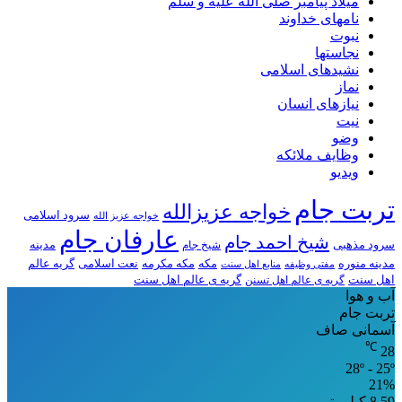
میلاد پیامبر صلی الله علیه و سلم
نامهای خداوند
نبوت
نجاستها
نشیدهای اسلامی
نماز
نیازهای انسان
نیت
وضو
وظایف ملائکه
ویدیو
تربت جام
خواجه عزیزالله
سرود اسلامی
خواجه عزیز الله
عارفان جام
شیخ احمد جام
سرود مذهبی
مدینه
شیخ جام
مدینه منوره
مکه
مکه مکرمه
نعت اسلامی
گریه عالم
مفتی وظیفه
منابع اهل سنت
اهل سنت
گریه ی عالم اهل تسنن
گریه ی عالم اهل سنت
آب و هوا
تربت جام
آسمانی صاف
℃
28
28º - 25º
21%
8.59 کیلومتر