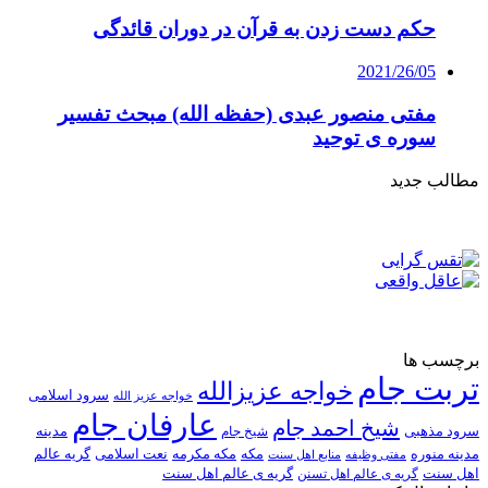
حکم دست زدن به قرآن در دوران قائدگی
2021/26/05
مفتی منصور عبدی (حفظه الله) مبحث تفسیر
سوره ی توحید
مطالب جدید
برچسب ها
تربت جام
خواجه عزیزالله
سرود اسلامی
خواجه عزیز الله
عارفان جام
شیخ احمد جام
سرود مذهبی
مدینه
شیخ جام
مدینه منوره
مکه
مکه مکرمه
نعت اسلامی
گریه عالم
مفتی وظیفه
منابع اهل سنت
اهل سنت
گریه ی عالم اهل تسنن
گریه ی عالم اهل سنت