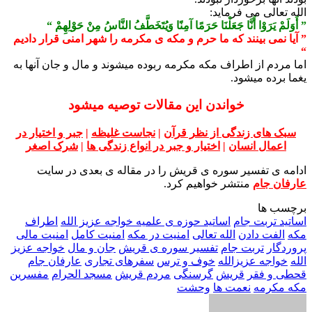
الله تعالی می فرماید:
” أَوَلَمْ يَرَوْا أَنَّا جَعَلْنَا حَرَمًا آمِنًا وَيُتَخَطَّفُ النَّاسُ مِنْ حَوْلِهِمْ “
” آیا نمی بینند که ما حرم و مکه ی مکرمه را شهر امنی قرار دادیم
“
اما مردم از اطراف مکه مکرمه ربوده میشوند و مال و جان آنها به
یغما برده میشود.
خواندن این مقالات توصیه میشود
سبک های زندگی از نظر قرآن
|
نجاست غلیظه
|
جبر و اختیار در
اعمال انسان
|
اختیار و جبر در انواع زندگی ها
|
شرک اصغر
ادامه ی تفسیر سوره ی قریش را در مقاله ی بعدی در سایت
عارفان جام
منتشر خواهیم کرد.
برچسب ها
اساتید تربت جام
اساتید حوزه ی علمیه خواجه عزیز الله
اطراف
مکه
الفت دادن
الله تعالی
امنیت در مکه
امنیت کامل
امنیت مالی
پروردگار
تربت جام
تفسیر سوره ی قریش
جان و مال
خواجه عزیز
الله
خواجه عزیزالله
خوف و ترس
سفرهای تجاری
عارفان جام
قحطی و فقر
قریش
گرسنگی
مردم قریش
مسجد الحرام
مفسرین
مکه مکرمه
نعمت ها
وحشت