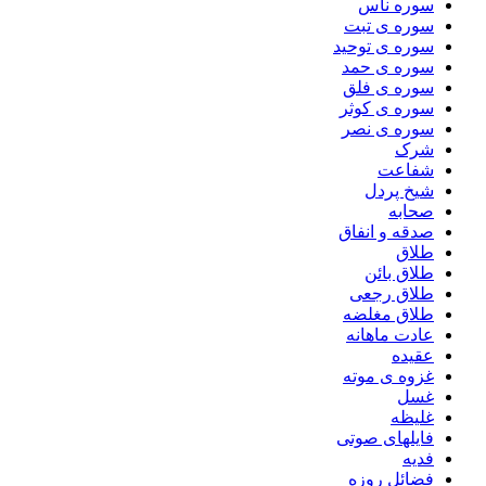
سوره ناس
سوره ی تبت
سوره ی توحید
سوره ی حمد
سوره ی فلق
سوره ی کوثر
سوره ی نصر
شرک
شفاعت
شیخ پردل
صحابه
صدقه و انفاق
طلاق
طلاق بائن
طلاق رجعی
طلاق مغلضه
عادت ماهانه
عقیده
غزوه ی موته
غسل
غلیظه
فایلهای صوتی
فدیه
فضائل روزه