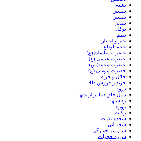
تشبه
تفسیر
تفسیر
تقدیر
توکل
تیمم
جبر و اختیار
حجة الوداع
حضرت سلیمان (ع)
حضرت عیسی (ع)
حضرت محمد(ص)
حضرت موسی (ع)
حلال و حرام
خرید و فروش طلا
درود
دلیل خلق دنیا پر از بدیها
رد شبهه
روزه
زکات
سجده تلاوت
سخنرانی
سن شیرخوارگی
سوره حجرات