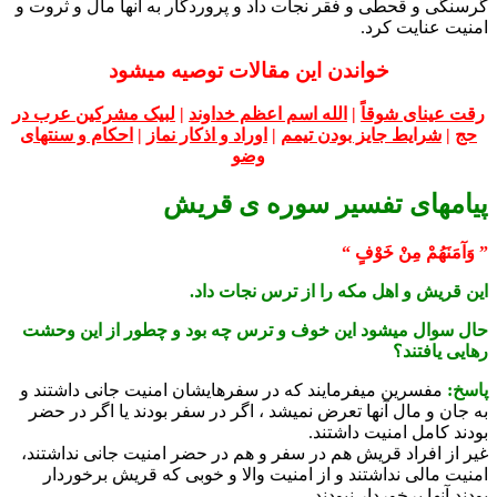
گرسنگی و قحطی و فقر نجات داد و پروردگار به آنها مال و ثروت و
امنیت عنایت کرد.
خواندن این مقالات توصیه میشود
رقت عيناى شوقاً
|
الله اسم اعظم خداوند
|
لبیک مشرکین عرب در
حج
|
شرایط جایز بودن تیمم
|
اوراد و اذکار نماز
|
احکام و سنتهای
وضو
پیامهای تفسیر سوره ی قریش
” وَآمَنَهُمْ مِنْ خَوْفٍ “
این قریش و اهل مکه را از ترس نجات داد.
حال سوال میشود این خوف و ترس چه بود و چطور از این وحشت
رهایی یافتند؟
پاسخ:
مفسرین میفرمایند که در سفرهایشان امنیت جانی داشتند و
به جان و مال آنها تعرض نمیشد ، اگر در سفر بودند یا اگر در حضر
بودند کامل امنیت داشتند.
غیر از افراد قریش هم در سفر و هم در حضر امنیت جانی نداشتند،
امنیت مالی نداشتند و از امنیت والا و خوبی که قریش برخوردار
بودند آنها برخوردار نبودند.