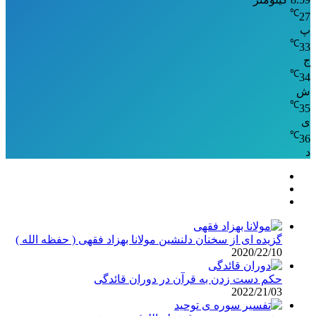
℃
27
پ
℃
33
ج
℃
34
ش
℃
35
ی
℃
36
د
گزیده ای از سخنان دلنشین مولانا بهزاد فقهی ( حفظه الله )
2020/22/10
حکم دست زدن به قرآن در دوران قائدگی
2022/21/03