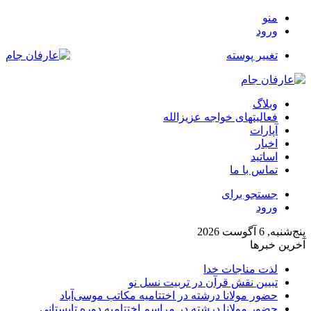
منو
ورود
تغییر پوسته
وبلاگ
فعالیتهای خواجه عزیزالله
آپارات
اخبار
اساتید
تماس با ما
جستجو برای
ورود
پنج‌شنبه, 6 آگوست 2026
آخرین خبرها
لذت مناجات خدا
تبیین نقش قرآن در تربیت نسل نو
حضور مولانا درشته در اختتامیه مکاتب موسی‌آباد
حضور مولانا درشته در مراسم اختتامیه دوره تابستانی