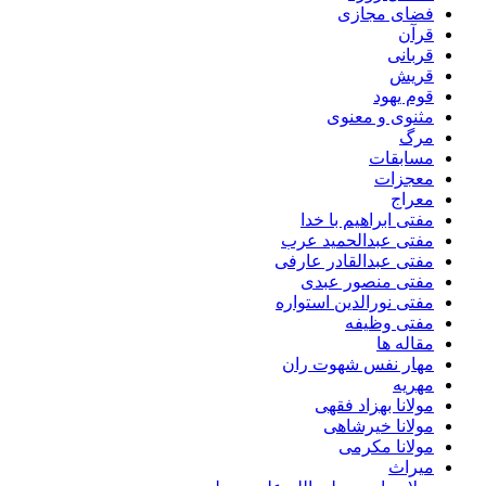
فضای مجازی
قرآن
قربانی
قریش
قوم یهود
مثنوی و معنوی
مرگ
مسابقات
معجزات
معراج
مفتی ابراهیم با خدا
مفتی عبدالحمید عرب
مفتی عبدالقادر عارفی
مفتی منصور عبدی
مفتی نورالدین استواره
مفتی وظیفه
مقاله ها
مهار نفس شهوت ران
مهریه
مولانا بهزاد فقهی
مولانا خیرشاهی
مولانا مکرمی
میراث