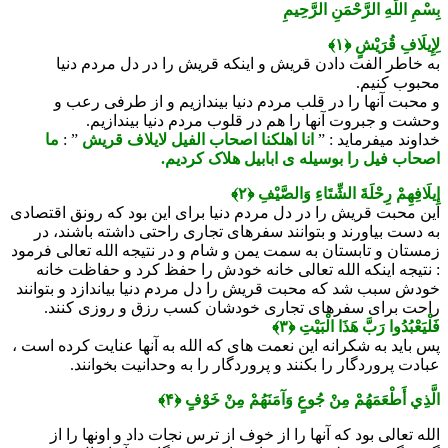
بِسْمِ اللَّهِ الرَّحْمَنِ الرَّحِيمِ
لِإِيلَافِ قُرَيْشٍ ﴿۱﴾
به خاطر الفت دادن قریش و اینکه قریش را در دل مردم دنیا
محبوب کنیم.
و محبت آنها را در قلب مردم دنیا بیندازیم و از طرفی رعب و
وحشت و جبروت آنها را هم در قلوب مردم دنیا بیندازیم.
خداوند میفرماید : ”
انا اهلکنا اصحاب الفیل لایلاف قریش
” :
ما
اصحاب فیل را بوسیله ی ابابیل هلاک کردیم.
إِيلَافِهِمْ رِحْلَةَ الشِّتَاءِ وَالصَّيْفِ ﴿۲﴾
این محبت قریش را در دل مردم دنیا برای این بود که رونق اقتصادی
به دست بیاورند و بتوانند سفرهای تجاری راحتی داشته باشند، در
زمستان و تابستان به سمت یمن و شام و در نتیجه الله تعالی فرمود
: نتیجه اینکه الله تعالی خانه خودش را حفظ کرد و حفاظت خانه
خودش سبب شد که محبت قریش را دل مردم دنیا بیاندازد و بتوانند
راحت برای سفرهای تجاری خودشان کسب رزق و روزی کنند.
فَلْيَعْبُدُوا رَبَّ هَذَا الْبَيْتِ ﴿۳﴾
پس باید به شکرانه این نعمت های که الله به آنها عنایت کرده است ،
عبادت پروردگار را بکنند و پروردگار را به وحدانیت بخوانند.
الَّذِي أَطْعَمَهُمْ مِنْ جُوعٍ وَآمَنَهُمْ مِنْ خَوْفٍ ﴿۴﴾
الله تعالی بود که آنها را از خوف از ترس نجات داد و اونها را از