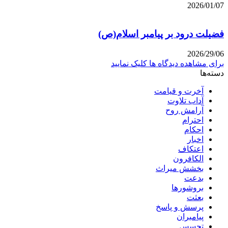
2026/01/07
فضیلت درود بر پیامبر اسلام(ص)
2026/29/06
برای مشاهده دیدگاه ها کلیک نمایید
دسته‌ها
آخرت و قیامت
آداب تلاوت
آرامش روح
احترام
احکام
اخبار
اعتکاف
الکافرون
بخشش میراث
بدعت
بروشورها
بعثت
پرسش و پاسخ
پیامبران
تجسس