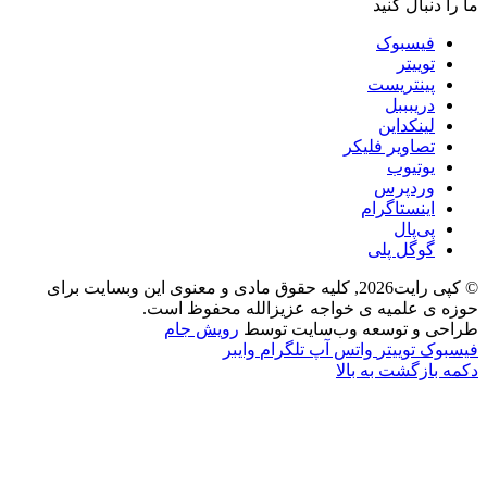
ما را دنبال کنید
فیسبوک
توییتر
پینتریست
دریبببل
لینکداین
تصاویر فلیکر
یوتیوب
وردپرس
اینستاگرام
پی‌پال
گوگل پلی
© کپی رایت2026, کلیه حقوق مادی و معنوی این وبسایت برای
حوزه ی علمیه ی خواجه عزیزالله محفوظ است.
طراحی و توسعه وب‌سایت توسط
رویش جام
فیسبوک
توییتر
واتس آپ
تلگرام
وایبر
دکمه بازگشت به بالا