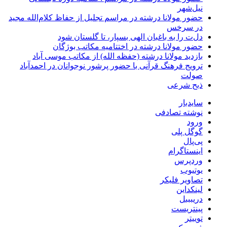
نیل‌شهر
حضور مولانا درشته در مراسم تجلیل از حفاظ کلام‌الله مجید
در سرخس
دل‌ت را به باغبان الهی بسپار، تا گلستان شود
حضور مولانا درشته در اختتامیه مکاتب بوژگان
بازدید مولانا درشته (حفظه الله) از مکاتب موسی آباد
ترویج فرهنگ قرآنی با حضور پرشور نوجوانان در احمدآباد
صولت
ذبح شرعی
سایدبار
نوشته تصادفی
ورود
گوگل پلی
پی‌پال
اینستاگرام
وردپرس
یوتیوب
تصاویر فلیکر
لینکداین
دریبببل
پینتریست
توییتر