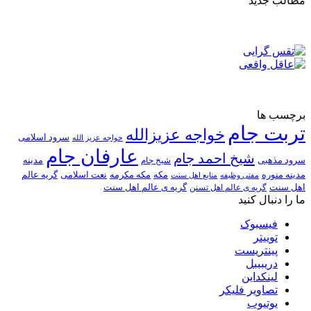
مطالب جدید
برچسب ها
تربت جام
خواجه عزیزالله
سرود اسلامی
خواجه عزیز الله
عارفان جام
شیخ احمد جام
سرود مذهبی
مدینه
شیخ جام
مدینه منوره
مکه
مکه مکرمه
نعت اسلامی
گریه عالم
مفتی وظیفه
منابع اهل سنت
اهل سنت
گریه ی عالم اهل تسنن
گریه ی عالم اهل سنت
ما را دنبال کنید
فیسبوک
توییتر
پینتریست
دریبببل
لینکداین
تصاویر فلیکر
یوتیوب