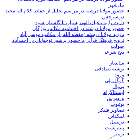
نیل‌شهر
حضور مولانا درشته در مراسم تجلیل از حفاظ کلام‌الله مجید
در سرخس
دل‌ت را به باغبان الهی بسپار، تا گلستان شود
حضور مولانا درشته در اختتامیه مکاتب بوژگان
بازدید مولانا درشته (حفظه الله) از مکاتب موسی آباد
ترویج فرهنگ قرآنی با حضور پرشور نوجوانان در احمدآباد
صولت
ذبح شرعی
سایدبار
نوشته تصادفی
ورود
گوگل پلی
پی‌پال
اینستاگرام
وردپرس
یوتیوب
تصاویر فلیکر
لینکداین
دریبببل
پینتریست
توییتر