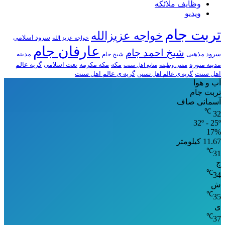
وظایف ملائکه
ویدیو
تربت جام
خواجه عزیزالله
سرود اسلامی
خواجه عزیز الله
عارفان جام
شیخ احمد جام
سرود مذهبی
مدینه
شیخ جام
مدینه منوره
مکه
مکه مکرمه
نعت اسلامی
گریه عالم
مفتی وظیفه
منابع اهل سنت
اهل سنت
گریه ی عالم اهل تسنن
گریه ی عالم اهل سنت
آب و هوا
تربت جام
آسمانی صاف
℃
32
32º - 25º
17%
11.67 کیلومتر
℃
31
ج
℃
34
ش
℃
35
ی
℃
37