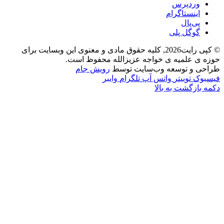
وردپرس
اینستاگرام
پی‌پال
گوگل پلی
© کپی رایت2026, کلیه حقوق مادی و معنوی این وبسایت برای
حوزه ی علمیه ی خواجه عزیزالله محفوظ است.
طراحی و توسعه وب‌سایت توسط
رویش جام
فیسبوک
توییتر
واتس آپ
تلگرام
وایبر
دکمه بازگشت به بالا