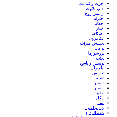
آخرت و قیامت
آداب تلاوت
آرامش روح
احترام
احکام
اخبار
اعتکاف
الکافرون
بخشش میراث
بدعت
بروشورها
بعثت
پرسش و پاسخ
پیامبران
تجسس
تشبه
تفسیر
تفسیر
تقدیر
توکل
تیمم
جبر و اختیار
حجة الوداع