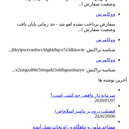
وضعیت سفارش ا...
ووکامرس
سفارش پرداخت نشده لغو شد - حد زمانی پایان یافت
وضعیت سفارش ا...
ووکامرس
شناسه تراکنش: j6kyipwzvaohws3dgkk8qco7a3dkkocm...
ووکامرس
شناسه تراکنش: x2zmgxd6hr5rioqadz5ohfbgsuobazyn...
آخرین نوشته ها
سرمایه دار واقعی چه کسی است؟
2026/01/07
فضیلت درود بر پیامبر اسلام(ص)
2026/29/06
مساجد مأمن و پناهگاه و راه نجات نسل آینده