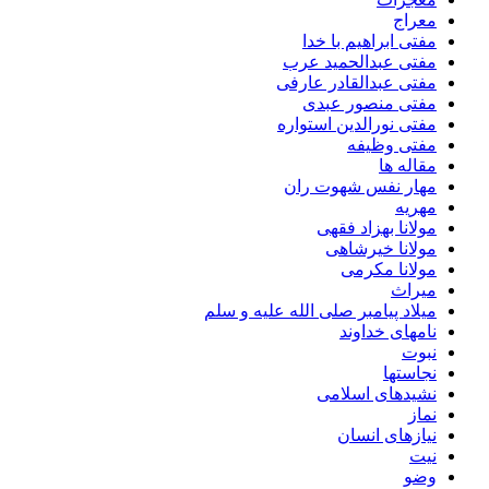
معراج
مفتی ابراهیم با خدا
مفتی عبدالحمید عرب
مفتی عبدالقادر عارفی
مفتی منصور عبدی
مفتی نورالدین استواره
مفتی وظیفه
مقاله ها
مهار نفس شهوت ران
مهریه
مولانا بهزاد فقهی
مولانا خیرشاهی
مولانا مکرمی
میراث
میلاد پیامبر صلی الله علیه و سلم
نامهای خداوند
نبوت
نجاستها
نشیدهای اسلامی
نماز
نیازهای انسان
نیت
وضو