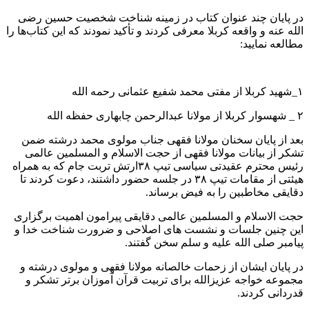
در پایان چند عنوان کتاب در زمینه شناخت شخصیت حسین رضی
الله عنه و واقعه کربلا معرفی کردند و تأکید نمودند که این کتاب‌ها را
مطالعه نمایید:
۱_شهید کربلا از مفتی محمد شفیع عثمانی رحمه الله
۲ _ شهسوار کربلا از مولانا عبدالرحمن چابهاری حفظه الله
بعد از پایان سخنان مولانا فقهی جناب مولوی محمد درشته ضمن
تشکر از بیانات مولانا فقهی از حجت الاسلام و المسلمین عالمی
رئیس محترم عقیدتی سیاسی تیپ ۳۸ارتش تربت جام که به همراه
هیئتی از مقامات تیپ ۳۸ در جلسه حضور داشتند، دعوت کردند تا
دقایقی مخاطبین را به فیض برساند.
حجت الاسلام و المسلمین عالمی دقایقی پیرامون اهمیت برگزاری
این چنین جلسات و نشست های اصلاحی و ضرورت شناخت خدا و
پیامبر صلی الله علیه و سلم سخن گفتند.
در پایان ایشان از زحمات خالصانه مولانا فقهی و مولوی درشته و
مجموعه خواجه عزیزالله برای تربیت قرآن آموزان برتر تشکر و
قدردانی کردند.