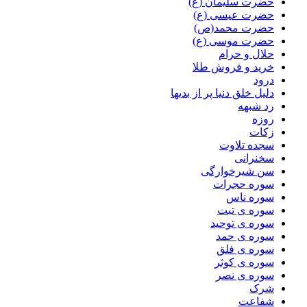
حضرت سلیمان (ع)
حضرت عیسی (ع)
حضرت محمد(ص)
حضرت موسی (ع)
حلال و حرام
خرید و فروش طلا
درود
دلیل خلق دنیا پر از بدیها
رد شبهه
روزه
زکات
سجده تلاوت
سخنرانی
سن شیرخوارگی
سوره حجرات
سوره ناس
سوره ی تبت
سوره ی توحید
سوره ی حمد
سوره ی فلق
سوره ی کوثر
سوره ی نصر
شرک
شفاعت