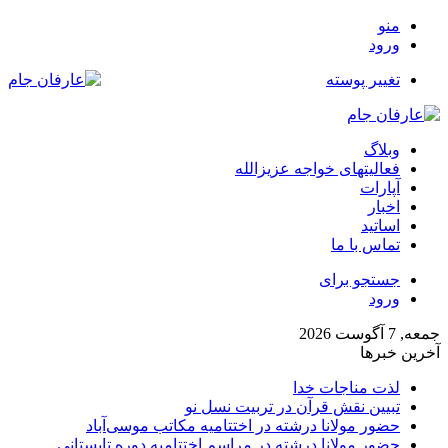
منو
ورود
تغییر پوسته
وبلاگ
فعالیتهای خواجه عزیزالله
آپارات
اخبار
اساتید
تماس با ما
جستجو برای
ورود
جمعه, 7 آگوست 2026
آخرین خبرها
لذت مناجات خدا
تبیین نقش قرآن در تربیت نسل نو
حضور مولانا درشته در اختتامیه مکاتب موسی‌آباد
حضور مولانا درشته در مراسم اختتامیه دوره تابستانی