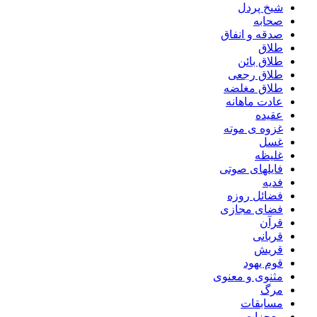
شیخ پردل
صحابه
صدقه و انفاق
طلاق
طلاق بائن
طلاق رجعی
طلاق مغلضه
عادت ماهانه
عقیده
غزوه ی موته
غسل
غلیظه
فایلهای صوتی
فدیه
فضائل روزه
فضای مجازی
قرآن
قربانی
قریش
قوم یهود
مثنوی و معنوی
مرگ
مسابقات
معجزات