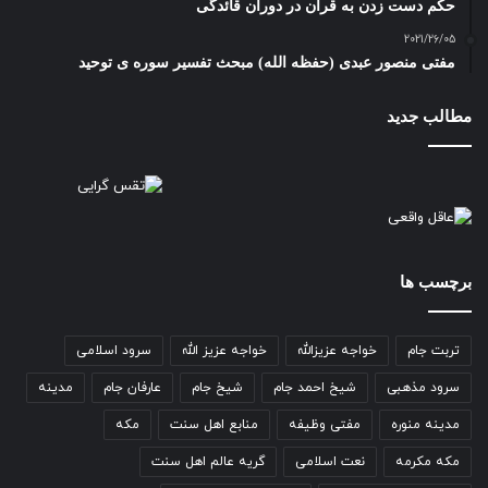
حکم دست زدن به قرآن در دوران قائدگی
2021/26/05
مفتی منصور عبدی (حفظه الله) مبحث تفسیر سوره ی توحید
مطالب جدید
برچسب ها
تربت جام
خواجه عزیزالله
خواجه عزیز الله
سرود اسلامی
سرود مذهبی
شیخ احمد جام
شیخ جام
عارفان جام
مدینه
مدینه منوره
مفتی وظیفه
منابع اهل سنت
مکه
مکه مکرمه
نعت اسلامی
گریه عالم اهل سنت