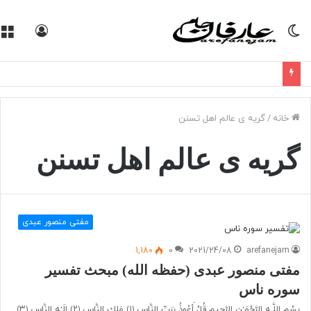
تغییر
ورود
پوسته
خانه
/
گریه ی عالم اهل تسنن
گریه ی عالم اهل تسنن
مفتی منصور عبدی
1,180
0
2021/24/08
arefanejam
مفتی منصور عبدی (حفظه الله) مبحث تفسیر
سوره ناس
بِسْمِ اللَّـهِ الرَّ‌حْمَـٰنِ الرَّ‌حِيمِ قُلْ أَعُوذُ بِرَ‌بِّ النَّاسِ ﴿١﴾ مَلِكِ النَّاسِ ﴿٢﴾ إِلَـٰهِ النَّاسِ ﴿٣﴾