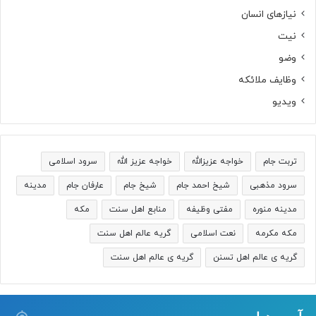
نیازهای انسان
نیت
وضو
وظایف ملائکه
ویدیو
تربت جام
خواجه عزیزالله
خواجه عزیز الله
سرود اسلامی
سرود مذهبی
شیخ احمد جام
شیخ جام
عارفان جام
مدینه
مدینه منوره
مفتی وظیفه
منابع اهل سنت
مکه
مکه مکرمه
نعت اسلامی
گریه عالم اهل سنت
گریه ی عالم اهل تسنن
گریه ی عالم اهل سنت