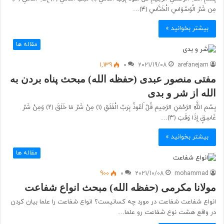
مِن شَرِّ‌ الْوَسْوَاسِ الْخَنَّاسِ ﴿٤﴾…
بیشتر بخوانید »
مقاله ها
1,139
0
2021/19/08
arefanejam
مفتی منصور عبدی (حفظه الله) مبحث پناه بردن به
الله از شر و بدی
بِسْمِ اللَّهِ الرَّحْمَنِ الرَّحِيمِ قُلْ أَعُوذُ بِرَبِّ الْفَلَقِ ﴿۱﴾ مِنْ شَرِّ مَا خَلَقَ ﴿۲﴾ وَمِنْ شَرِّ
غَاسِقٍ إِذَا وَقَبَ ﴿۳﴾…
بیشتر بخوانید »
مقاله ها
900
0
2021/10/08
mohammad
مولانا مکرمی (حفظه الله) مبحث انواع شفاعت
انواع شفاعت شفاعت در مورد چه کسانیست؟ انواع شفاعت را علما بیان کردن
در واقع هشت نوع شفاعت رو علما…