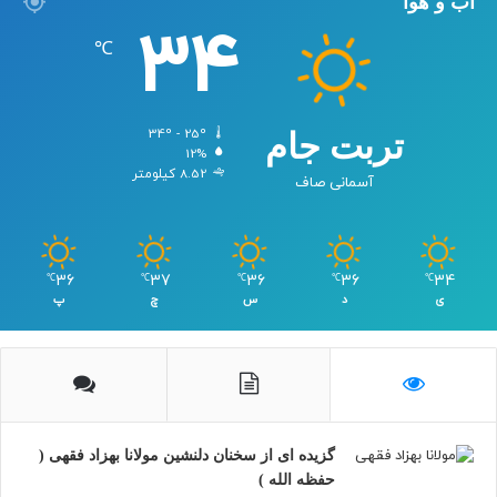
آب و هوا
34
℃
34º - 25º
تربت جام
12%
8.52 کیلومتر
آسمانی صاف
36
37
36
36
34
℃
℃
℃
℃
℃
ی
د
س
چ
پ
گزیده ای از سخنان دلنشین مولانا بهزاد فقهی (
حفظه الله )