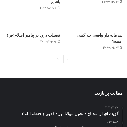
2026/03/07
باشیم
2026/02/07
سرمایه دار واقعی چه کسی
فضیلت درود بر پیامبر اسلام(ص)
است؟
2026/29/06
2026/01/07
ص
ص
ف
ف
ح
ح
ه
ه
ب
ق
مطالب پر بازدید
ع
ب
د
ل
2020/22/10
گزیده ای از سخنان دلنشین مولانا بهزاد فقهی ( حفظه الله )
ی
ی
2022/21/03