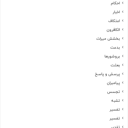
احکام
اخبار
اعتکاف
الکافرون
بخشش میراث
بدعت
بروشورها
بعثت
پرسش و پاسخ
پیامبران
تجسس
تشبه
تفسیر
تفسیر
تقدیر