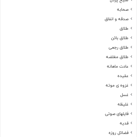
شیخ پردل
صحابه
صدقه و انفاق
طلاق
طلاق بائن
طلاق رجعی
طلاق مغلضه
عادت ماهانه
عقیده
غزوه ی موته
غسل
غلیظه
فایلهای صوتی
فدیه
فضائل روزه