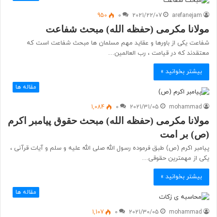
950
0
2021/22/07
arefanejam
مولانا مکرمی (حفظه الله) مبحث شفاعت
شفاعت یکی از باورها و عقاید مهم مسلمان ها مبحث شفاعت است که
معتقدند که در قیامت ، رب العالمین…
بیشتر بخوانید »
مقاله ها
1,084
0
2021/31/05
mohammad
مولانا مکرمی (حفظه الله) مبحث حقوق پیامبر اکرم
(ص) بر امت
پیامبر اکرم (ص) طبق فرموده رسول الله صلی الله علیه و سلم و آیات قرآنی ،
یکی از مهمترین حقوقی…
بیشتر بخوانید »
مقاله ها
1,107
0
2021/30/05
mohammad