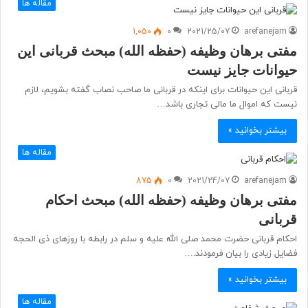
مقاله ها
1,050
0
2021/25/07
arefanejam
مفتی برهان وظیفه (حفظه الله) مبحث قربانی این
حیوانات جایز نیست
قربانی این حیوانات برای اینکه در قربانی ما صاحب نصاب گفته بشویم، لازم
نیست که اموال ما مالی تجاری باشد…
بیشتر بخوانید »
مقاله ها
875
0
2021/24/07
arefanejam
مفتی برهان وظیفه (حفظه الله) مبحث احکام
قربانی
احکام قربانی حضرت محمد صلی الله علیه و سلم در رابطه با روزهای ذی الحجه
فضایل زیادی را بیان فرمودند.…
بیشتر بخوانید »
مقاله ها