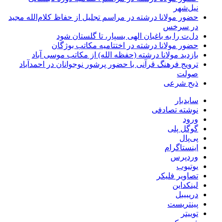
نیل‌شهر
حضور مولانا درشته در مراسم تجلیل از حفاظ کلام‌الله مجید
در سرخس
دل‌ت را به باغبان الهی بسپار، تا گلستان شود
حضور مولانا درشته در اختتامیه مکاتب بوژگان
بازدید مولانا درشته (حفظه الله) از مکاتب موسی آباد
ترویج فرهنگ قرآنی با حضور پرشور نوجوانان در احمدآباد
صولت
ذبح شرعی
سایدبار
نوشته تصادفی
ورود
گوگل پلی
پی‌پال
اینستاگرام
وردپرس
یوتیوب
تصاویر فلیکر
لینکداین
دریبببل
پینتریست
توییتر