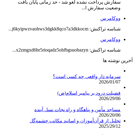
سفارش پرداخت نشده لغو شد - حد زمانی پایان یافت
وضعیت سفارش ا...
ووکامرس
شناسه تراکنش: j6kyipwzvaohws3dgkk8qco7a3dkkocm...
ووکامرس
شناسه تراکنش: x2zmgxd6hr5rioqadz5ohfbgsuobazyn...
آخرین نوشته ها
سرمایه دار واقعی چه کسی است؟
2026/01/07
فضیلت درود بر پیامبر اسلام(ص)
2026/29/06
مساجد مأمن و پناهگاه و راه نجات نسل آینده
2026/20/06
تجلیل از قرآن‌آموزان و اساتید مکاتب چشمه‌گل
2025/29/12