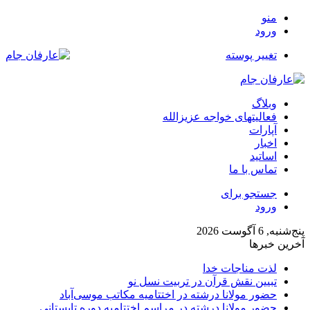
منو
ورود
تغییر پوسته
وبلاگ
فعالیتهای خواجه عزیزالله
آپارات
اخبار
اساتید
تماس با ما
جستجو برای
ورود
پنج‌شنبه, 6 آگوست 2026
آخرین خبرها
لذت مناجات خدا
تبیین نقش قرآن در تربیت نسل نو
حضور مولانا درشته در اختتامیه مکاتب موسی‌آباد
حضور مولانا درشته در مراسم اختتامیه دوره تابستانی