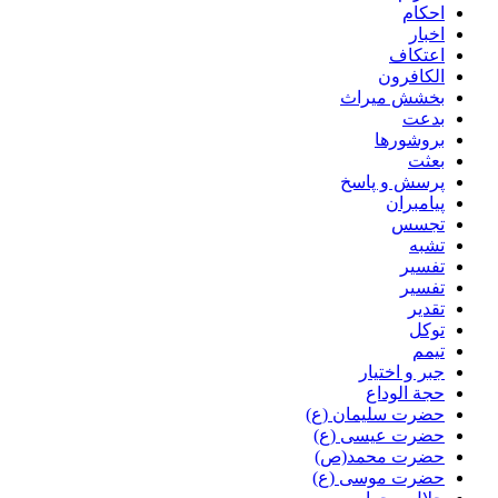
احکام
اخبار
اعتکاف
الکافرون
بخشش میراث
بدعت
بروشورها
بعثت
پرسش و پاسخ
پیامبران
تجسس
تشبه
تفسیر
تفسیر
تقدیر
توکل
تیمم
جبر و اختیار
حجة الوداع
حضرت سلیمان (ع)
حضرت عیسی (ع)
حضرت محمد(ص)
حضرت موسی (ع)