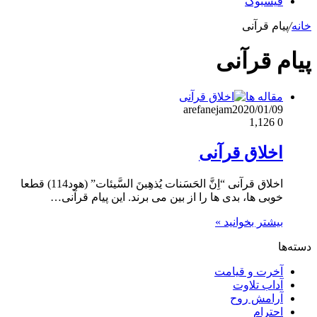
فیسبوک
خانه
/
پیام قرآنی
پیام قرآنی
مقاله ها
arefanejam
2020/01/09
1,126
0
اخلاق قرآنی
اخلاق قرآنی “اِنَّ الحَسَنات یُذهِبنَ السَّیئات” (هود114) قطعا
خوبی ها، بدی ها را از بین می برند. این پیام قرآنی…
بیشتر بخوانید »
دسته‌ها
آخرت و قیامت
آداب تلاوت
آرامش روح
احترام