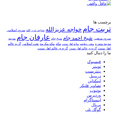
برچسب ها
تربت جام
خواجه عزیزالله
سرود اسلامی
خواجه عزیز الله
عارفان جام
شیخ احمد جام
سرود مذهبی
مدینه
شیخ جام
مدینه منوره
مکه
مکه مکرمه
نعت اسلامی
گریه عالم
مفتی وظیفه
منابع اهل سنت
اهل سنت
گریه ی عالم اهل تسنن
گریه ی عالم اهل سنت
ما را دنبال کنید
فیسبوک
توییتر
پینتریست
دریبببل
لینکداین
تصاویر فلیکر
یوتیوب
وردپرس
اینستاگرام
پی‌پال
گوگل پلی