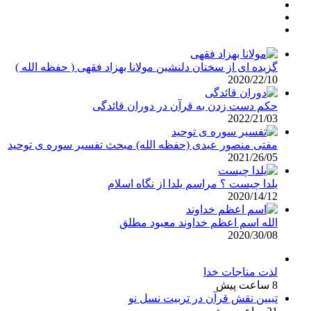
گزیده ای از سخنان دلنشین مولانا بهزاد فقهی ( حفظه الله )
2020/22/10
حکم دست زدن به قرآن در دوران قائدگی
2022/21/03
مفتی منصور عبدی (حفظه الله) مبحث تفسیر سوره ی توحید
2021/26/05
یلدا چیست ؟ مراسم یلدا از نگاه اسلام
2020/14/12
الله اسم اعظم خداوند معبود مطلق
2020/30/08
لذت مناجات خدا
8 ساعت پیش
تبیین نقش قرآن در تربیت نسل نو