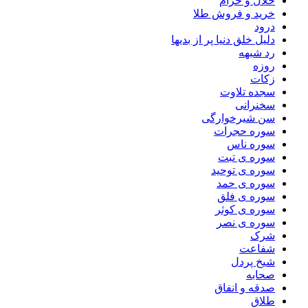
حلال و حرام
خرید و فروش طلا
درود
دلیل خلق دنیا پر از بدیها
رد شبهه
روزه
زکات
سجده تلاوت
سخنرانی
سن شیرخوارگی
سوره حجرات
سوره ناس
سوره ی تبت
سوره ی توحید
سوره ی حمد
سوره ی فلق
سوره ی کوثر
سوره ی نصر
شرک
شفاعت
شیخ پردل
صحابه
صدقه و انفاق
طلاق