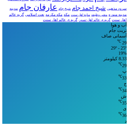
عارفان جام
شیخ احمد جام
سرود مذهبی
مدینه
شیخ جام
مدینه منوره
مکه
مکه مکرمه
نعت اسلامی
گریه عالم
مفتی وظیفه
منابع اهل سنت
اهل سنت
گریه ی عالم اهل تسنن
گریه ی عالم اهل سنت
آب و هوا
تربت جام
آسمانی صاف
℃
29
29º - 25º
19%
8.33 کیلومتر
℃
29
پ
℃
33
ج
℃
34
ش
℃
35
ی
℃
36
د