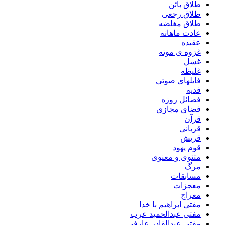
طلاق بائن
طلاق رجعی
طلاق مغلضه
عادت ماهانه
عقیده
غزوه ی موته
غسل
غلیظه
فایلهای صوتی
فدیه
فضائل روزه
فضای مجازی
قرآن
قربانی
قریش
قوم یهود
مثنوی و معنوی
مرگ
مسابقات
معجزات
معراج
مفتی ابراهیم با خدا
مفتی عبدالحمید عرب
مفتی عبدالقادر عارفی