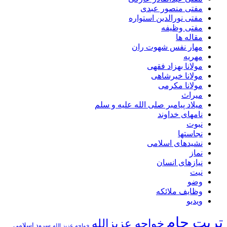
مفتی منصور عبدی
مفتی نورالدین استواره
مفتی وظیفه
مقاله ها
مهار نفس شهوت ران
مهریه
مولانا بهزاد فقهی
مولانا خیرشاهی
مولانا مکرمی
میراث
میلاد پیامبر صلی الله علیه و سلم
نامهای خداوند
نبوت
نجاستها
نشیدهای اسلامی
نماز
نیازهای انسان
نیت
وضو
وظایف ملائکه
ویدیو
تربت جام
خواجه عزیزالله
سرود اسلامی
خواجه عزیز الله