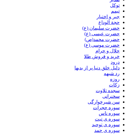
توکل
تیمم
جبر و اختیار
حجة الوداع
حضرت سلیمان (ع)
حضرت عیسی (ع)
حضرت محمد(ص)
حضرت موسی (ع)
حلال و حرام
خرید و فروش طلا
درود
دلیل خلق دنیا پر از بدیها
رد شبهه
روزه
زکات
سجده تلاوت
سخنرانی
سن شیرخوارگی
سوره حجرات
سوره ناس
سوره ی تبت
سوره ی توحید
سوره ی حمد