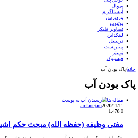
پی‌پال
اینستاگرام
وردپرس
یوتیوب
تصاویر فلیکر
لینکداین
دریبببل
پینتریست
توییتر
فیسبوک
خانه
/
پاک بودن آب
پاک بودن آب
مقاله ها
arefanejam
2020/11/11
1,478
0
مفتی وظیفه (حفظه الله) مبحث حکم اشی
حکم اشیایی که مانع رسیدن آب به پوست می شوند خانمی که ر