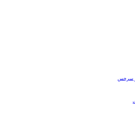
در سرخس
ت