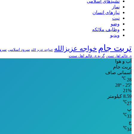
نشیدهای اسلامی
نماز
نیازهای انسان
نیت
وضو
وظایف ملائکه
ویدیو
تربت جام
خواجه عزیزالله
سرود اسلامی
سرود
خواجه عزیز الله
ی عالم اهل تسنن
گریه ی عالم اهل سنت
آب و هوا
تربت جام
آسمانی صاف
℃
28
28º - 25º
21%
8.59 کیلومتر
℃
27
پ
℃
33
ج
℃
34