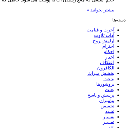
بیشتر بخوانید »
دسته‌ها
آخرت و قیامت
آداب تلاوت
آرامش روح
احترام
احکام
اخبار
اعتکاف
الکافرون
بخشش میراث
بدعت
بروشورها
بعثت
پرسش و پاسخ
پیامبران
تجسس
تشبه
تفسیر
تفسیر
تقدیر