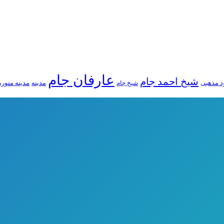
عارفان جام
شیخ احمد جام
 مذهبی
مدینه
مدینه منوره
شیخ جام