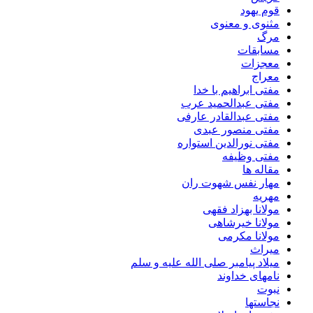
قوم یهود
مثنوی و معنوی
مرگ
مسابقات
معجزات
معراج
مفتی ابراهیم با خدا
مفتی عبدالحمید عرب
مفتی عبدالقادر عارفی
مفتی منصور عبدی
مفتی نورالدین استواره
مفتی وظیفه
مقاله ها
مهار نفس شهوت ران
مهریه
مولانا بهزاد فقهی
مولانا خیرشاهی
مولانا مکرمی
میراث
میلاد پیامبر صلی الله علیه و سلم
نامهای خداوند
نبوت
نجاستها