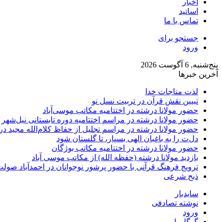
اخبار
اساتید
تماس با ما
جستجو برای
ورود
پنج‌شنبه, 6 آگوست 2026
آخرین خبرها
لذت مناجات خدا
تبیین نقش قرآن در تربیت نسل نو
حضور مولانا درشته در اختتامیه مکاتب موسی‌آباد
حضور مولانا درشته در مراسم اختتامیه دوره تابستانی نیل‌شهر
حضور مولانا درشته در مراسم تجلیل از حفاظ کلام‌الله مجید 
دل‌ت را به باغبان الهی بسپار، تا گلستان شود
حضور مولانا درشته در اختتامیه مکاتب بوژگان
بازدید مولانا درشته (حفظه الله) از مکاتب موسی آباد
ترویج فرهنگ قرآنی با حضور پرشور نوجوانان در احمدآباد صول
ذبح شرعی
سایدبار
نوشته تصادفی
ورود
گوگل پلی