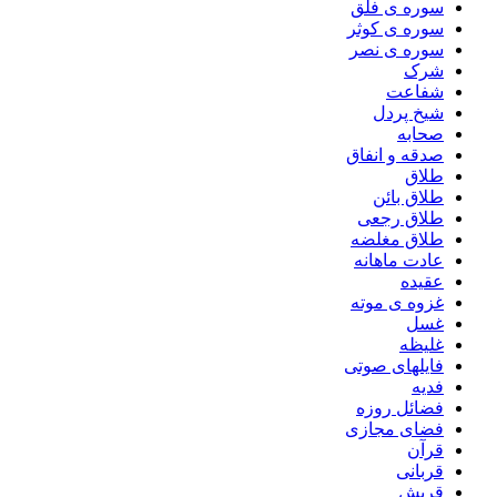
سوره ی فلق
سوره ی کوثر
سوره ی نصر
شرک
شفاعت
شیخ پردل
صحابه
صدقه و انفاق
طلاق
طلاق بائن
طلاق رجعی
طلاق مغلضه
عادت ماهانه
عقیده
غزوه ی موته
غسل
غلیظه
فایلهای صوتی
فدیه
فضائل روزه
فضای مجازی
قرآن
قربانی
قریش