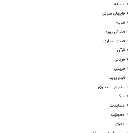
غلیظه
فایلهای صوتی
فدیه
فضائل روزه
فضای مجازی
قرآن
قربانی
قریش
قوم یهود
مثنوی و معنوی
مرگ
مسابقات
معجزات
معراج