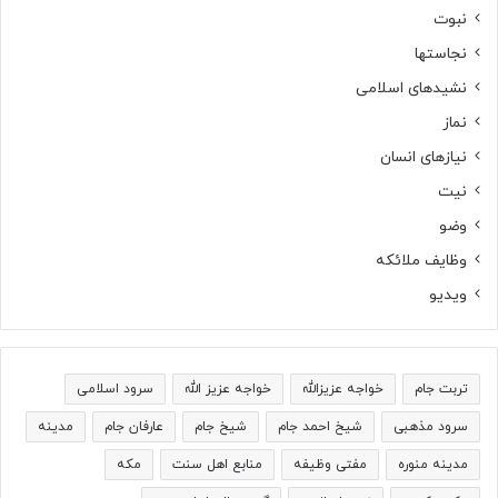
نبوت
نجاستها
نشیدهای اسلامی
نماز
نیازهای انسان
نیت
وضو
وظایف ملائکه
ویدیو
تربت جام
خواجه عزیزالله
خواجه عزیز الله
سرود اسلامی
سرود مذهبی
شیخ احمد جام
شیخ جام
عارفان جام
مدینه
مدینه منوره
مفتی وظیفه
منابع اهل سنت
مکه