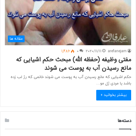
مقاله ها
1,486
0
2020/11/11
arefanejam
مفتی وظیفه (حفظه الله) مبحث حکم اشیایی که
مانع رسیدن آب به پوست می شوند
حکم اشیایی که مانع رسیدن آب به پوست می شوند خانمی که رژ لب زده
باشد یا مردی ژل مو…
بیشتر بخوانید »
دسته‌ها