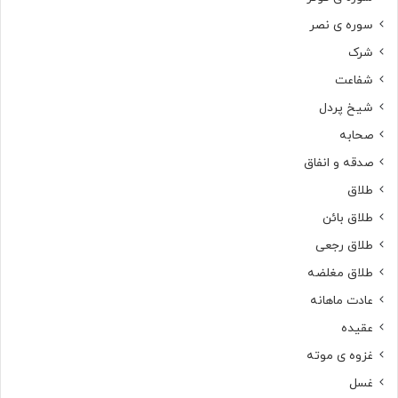
سوره ی نصر
شرک
شفاعت
شیخ پردل
صحابه
صدقه و انفاق
طلاق
طلاق بائن
طلاق رجعی
طلاق مغلضه
عادت ماهانه
عقیده
غزوه ی موته
غسل