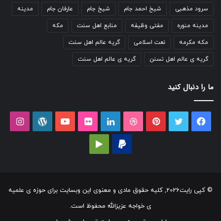
سرود مذهبی
شیخ احمد جام
شیخ جام
عارفان جام
مدینه
مدینه منوره
مفتی وظیفه
منابع اهل سنت
مکه
مکه مکرمه
نعت اسلامی
گریه عالم اهل سنت
گریه ی عالم اهل تسنن
گریه ی عالم اهل سنت
ما را دنبال کنید
فیسبوک
توییتر
پینتریست
دریبببل
لینکداین
تصاویر
یوتیوب
وردپرس
اینست
فلیکر
پی‌پال
گوگل
پلی
© کپی رایت2026, کلیه حقوق مادی و معنوی این وبسایت برای حوزه ی علمیه
ی خواجه عزیزالله محفوظ است.