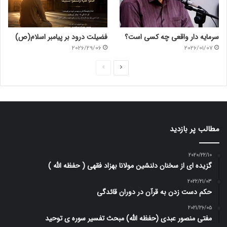
سرمایه دار واقعی چه کسی است؟
فضیلت درود بر پیامبر اسلام(ص)
2026/29/06
2026/01/07
ص
ص
ف
ف
ح
ح
ه
ه
ب
ق
مطالب پر بازدید
ع
ب
د
ل
2020/22/10
گزیده ای از سخنان دلنشین مولانا بهزاد فقهی ( حفظه الله )
ی
ی
2022/21/03
حکم دست زدن به قرآن در دوران قائدگی
2021/26/05
مفتی منصور عبدی (حفظه الله) مبحث تفسیر سوره ی توحید