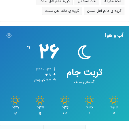
مکه مکرمه
نعت اسلامی
گریه عالم اهل سنت
گریه ی عالم اهل تسنن
گریه ی عالم اهل سنت
آب و هوا
26
℃
تربت جام
34º - 24º
23%
7.7 کیلومتر
آسمانی صاف
37
37
36
36
34
℃
℃
℃
℃
℃
ی
د
س
چ
پ