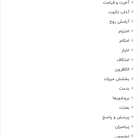
آخرت و قیامت
آداب تلاوت
آرامش روح
احترام
احکام
اخبار
اعتکاف
الکافرون
بخشش میراث
بدعت
بروشورها
بعثت
پرسش و پاسخ
پیامبران
تجسس