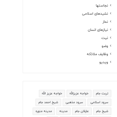
نجاستها
نشیدهای اسلامی
نماز
نیازهای انسان
نیت
وضو
وظایف ملائکه
ویدیو
تربت جام
خواجه عزیزالله
خواجه عزیز الله
سرود اسلامی
سرود مذهبی
شیخ احمد جام
شیخ جام
عارفان جام
مدینه
مدینه منوره