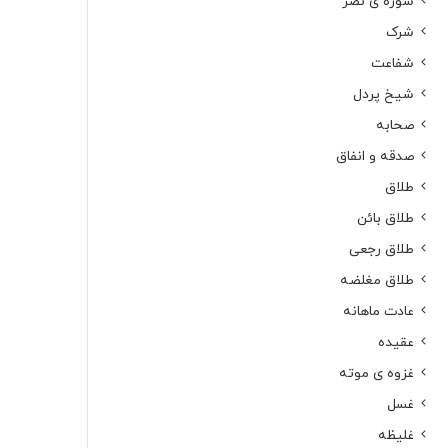
سوره ی نصر
شرک
شفاعت
شیخ پردل
صحابه
صدقه و انفاق
طلاق
طلاق بائن
طلاق رجعی
طلاق مغلضه
عادت ماهانه
عقیده
غزوه ی موته
غسل
غلیظه