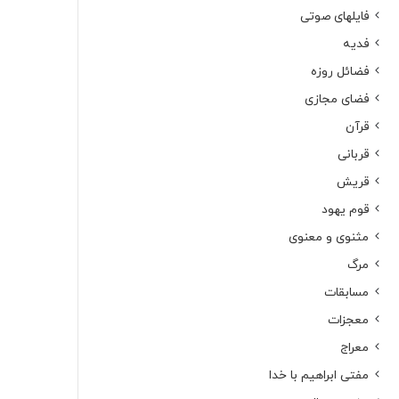
فایلهای صوتی
فدیه
فضائل روزه
فضای مجازی
قرآن
قربانی
قریش
قوم یهود
مثنوی و معنوی
مرگ
مسابقات
معجزات
معراج
مفتی ابراهیم با خدا