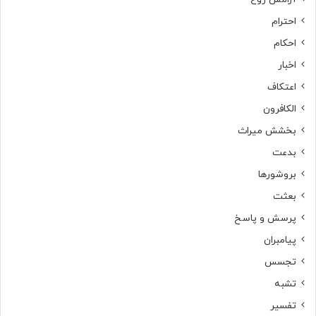
احترام
احکام
اخبار
اعتکاف
الکافرون
بخشش میراث
بدعت
بروشورها
بعثت
پرسش و پاسخ
پیامبران
تجسس
تشبه
تفسیر