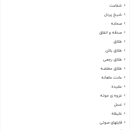
شفاعت
شیخ پردل
صحابه
صدقه و انفاق
طلاق
طلاق بائن
طلاق رجعی
طلاق مغلضه
عادت ماهانه
عقیده
غزوه ی موته
غسل
غلیظه
فایلهای صوتی