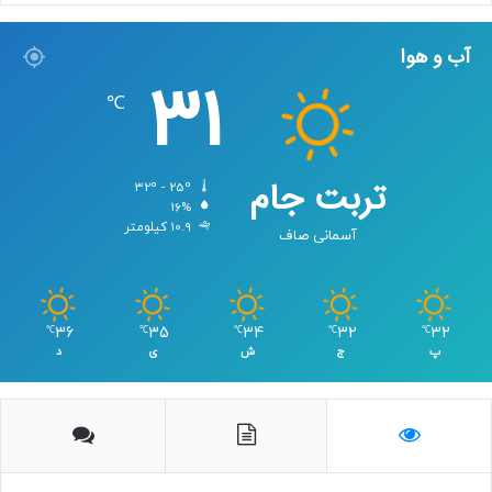
آب و هوا
31
℃
تربت جام
32º - 25º
16%
10.9 کیلومتر
آسمانی صاف
36
35
34
32
32
℃
℃
℃
℃
℃
پ
ج
ش
ی
د