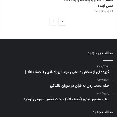
مساجد مأمن و پناهگاه و راه نجات
نسل آینده
2026/20/06
ص
ص
ف
ف
ح
ح
ه
ه
ب
ق
مطالب پر بازدید
ع
ب
د
ل
2020/22/10
گزیده ای از سخنان دلنشین مولانا بهزاد فقهی ( حفظه الله )
ی
ی
2022/21/03
حکم دست زدن به قرآن در دوران قائدگی
2021/26/05
مفتی منصور عبدی (حفظه الله) مبحث تفسیر سوره ی توحید
مطالب جدید