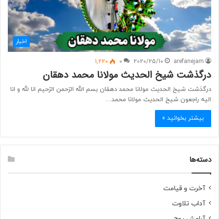
اخبار
1,220
0
2020/25/10
arefanejam
درگذشت شیخ الحدیث مولانا محمد دهقان
درگذشت شیخ الحدیث مولانا محمد دهقان بسم الله الرّحمن الرّحیم انا لله و انا
الیه راجعون شیخ الحدیث مولانا محمد…
بیشتر بخوانید »
دسته‌ها
آخرت و قیامت
آداب تلاوت
آرامش روح