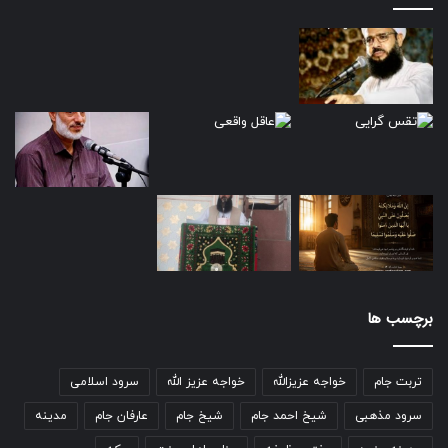
برچسب ها
تربت جام
خواجه عزیزالله
خواجه عزیز الله
سرود اسلامی
سرود مذهبی
شیخ احمد جام
شیخ جام
عارفان جام
مدینه