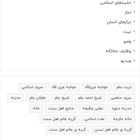
نشیدهای اسلامی
نماز
نیازهای انسان
نیت
وضو
وظایف ملائکه
ویدیو
تربت جام
خواجه عزیزالله
خواجه عزیز الله
سرود اسلامی
سرود مذهبی
شیخ احمد جام
شیخ جام
عارفان جام
مدینه
مدینه منوره
مفتی وظیفه
منابع اهل سنت
مکه
مکه مکرمه
نعت اسلامی
گریه عالم اهل سنت
گریه ی عالم اهل تسنن
گریه ی عالم اهل سنت