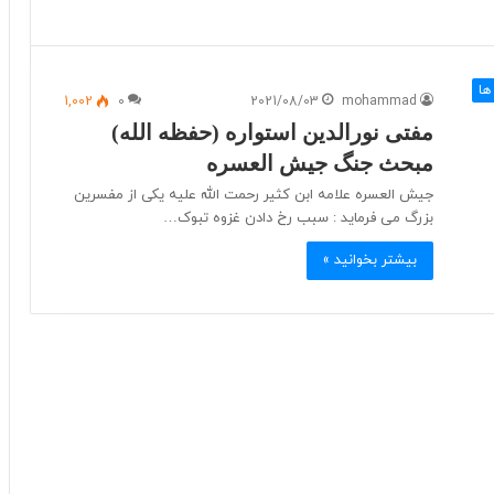
ها
1,002
0
2021/08/03
mohammad
مفتی نورالدین استواره (حفظه الله)
مبحث جنگ جیش العسره
جیش العسره علامه ابن کثیر رحمت الله علیه یکی از مفسرین
بزرگ می فرماید : سبب رخ دادن غزوه تبوک…
بیشتر بخوانید »