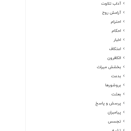
آداب تلاوت
آرامش روح
احترام
احکام
اخبار
اعتکاف
الکافرون
بخشش میراث
بدعت
بروشورها
بعثت
پرسش و پاسخ
پیامبران
تجسس
تشبه