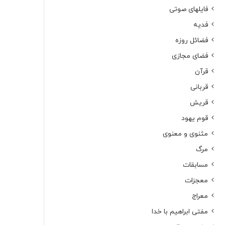
فایلهای صوتی
فدیه
فضائل روزه
فضای مجازی
قرآن
قربانی
قریش
قوم یهود
مثنوی و معنوی
مرگ
مسابقات
معجزات
معراج
مفتی ابراهیم با خدا