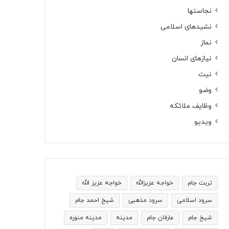
نجاستها
نشیدهای اسلامی
نماز
نیازهای انسان
نیت
وضو
وظایف ملائکه
ویدیو
تربت جام
خواجه عزیزالله
خواجه عزیز الله
سرود اسلامی
سرود مذهبی
شیخ احمد جام
شیخ جام
عارفان جام
مدینه
مدینه منوره