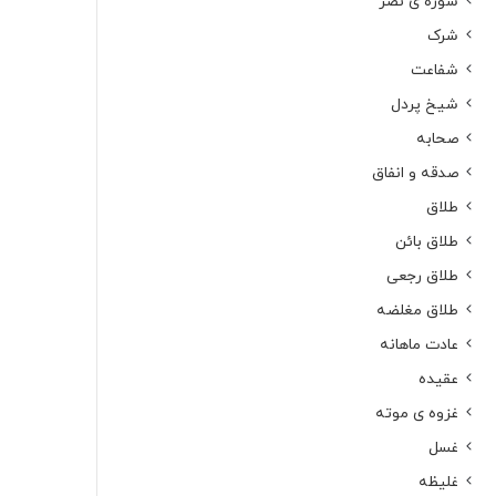
سوره ی نصر
شرک
شفاعت
شیخ پردل
صحابه
صدقه و انفاق
طلاق
طلاق بائن
طلاق رجعی
طلاق مغلضه
عادت ماهانه
عقیده
غزوه ی موته
غسل
غلیظه