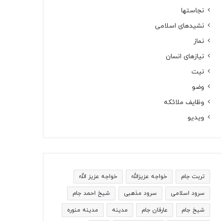
نجاستها
نشیدهای اسلامی
نماز
نیازهای انسان
نیت
وضو
وظایف ملائکه
ویدیو
تربت جام
خواجه عزیزالله
خواجه عزیز الله
سرود اسلامی
سرود مذهبی
شیخ احمد جام
شیخ جام
عارفان جام
مدینه
مدینه منوره