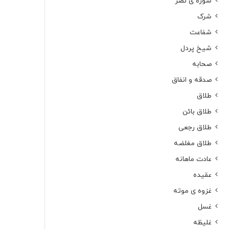
سوره ی نصر
شرک
شفاعت
شیخ پردل
صحابه
صدقه و انفاق
طلاق
طلاق بائن
طلاق رجعی
طلاق مغلضه
عادت ماهانه
عقیده
غزوه ی موته
غسل
غلیظه