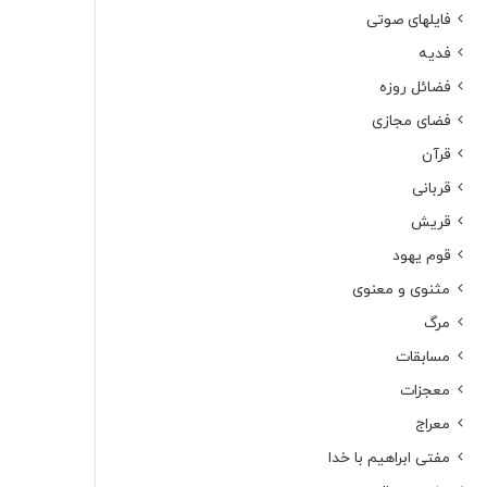
فایلهای صوتی
فدیه
فضائل روزه
فضای مجازی
قرآن
قربانی
قریش
قوم یهود
مثنوی و معنوی
مرگ
مسابقات
معجزات
معراج
مفتی ابراهیم با خدا