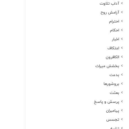
آداب تلاوت
آرامش روح
احترام
احکام
اخبار
اعتکاف
الکافرون
بخشش میراث
بدعت
بروشورها
بعثت
پرسش و پاسخ
پیامبران
تجسس
تشبه