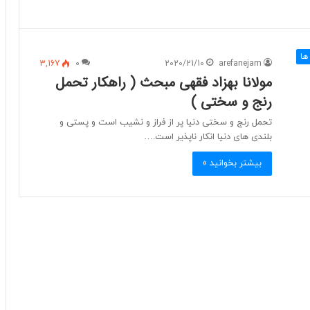
ها
3,167
0
2020/21/10
arefanejam
مولانا بهزاد فقهی مبحث ( راهکار تحمل
رنج و سختی )
تحمل رنج و سختی دنیا پر از فراز و نشیب است و پستی و
بلندی های دنیا انکار ناپذیر است.…
بیشتر بخوانید »