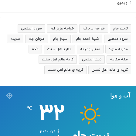
ویدیو
تربت جام
خواجه عزیزالله
خواجه عزیز الله
سرود اسلامی
سرود مذهبی
شیخ احمد جام
شیخ جام
عارفان جام
مدینه
مدینه منوره
مفتی وظیفه
منابع اهل سنت
مکه
مکه مکرمه
نعت اسلامی
گریه عالم اهل سنت
گریه ی عالم اهل تسنن
گریه ی عالم اهل سنت
آب و هوا
32
℃
36º - 27º
تربت جام