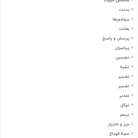
بخشش میراث
بدعت
بروشورها
بعثت
پرسش و پاسخ
پیامبران
تجسس
تشبه
تفسیر
تفسیر
تقدیر
توکل
تیمم
جبر و اختیار
حجة الوداع