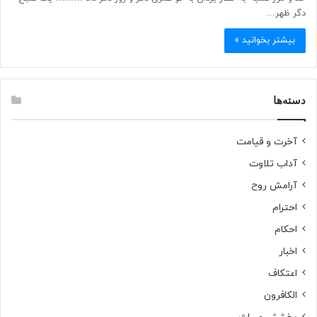
دگر ظهر…
بیشتر بخوانید »
دسته‌ها
آخرت و قیامت
آداب تلاوت
آرامش روح
احترام
احکام
اخبار
اعتکاف
الکافرون