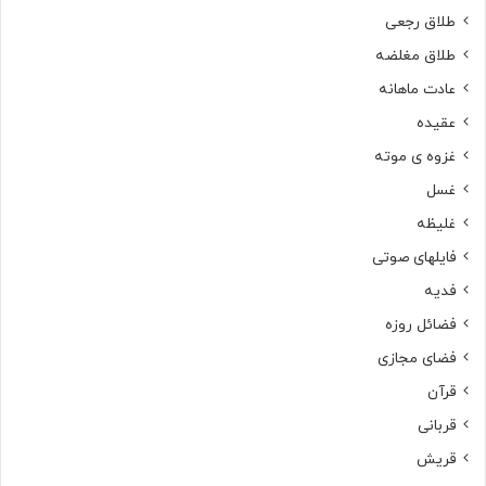
طلاق رجعی
طلاق مغلضه
عادت ماهانه
عقیده
غزوه ی موته
غسل
غلیظه
فایلهای صوتی
فدیه
فضائل روزه
فضای مجازی
قرآن
قربانی
قریش