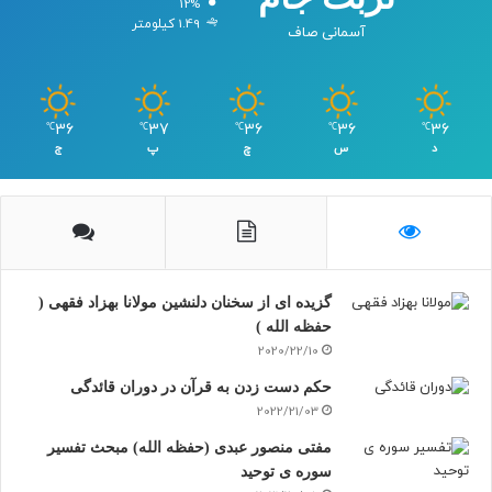
12%
1.49 کیلومتر
آسمانی صاف
36
37
36
36
36
℃
℃
℃
℃
℃
د
س
چ
پ
ج
گزیده ای از سخنان دلنشین مولانا بهزاد فقهی (
حفظه الله )
2020/22/10
حکم دست زدن به قرآن در دوران قائدگی
2022/21/03
مفتی منصور عبدی (حفظه الله) مبحث تفسیر
سوره ی توحید