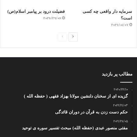
سرمایه دار واقعی چه کسی
فضیلت درود بر پیامبر اسلام(ص)
است؟
2026/29/06
2026/01/07
ص
ص
ف
ف
ح
ح
ه
ه
ب
ق
مطالب پر بازدید
ع
ب
د
ل
2020/22/10
گزیده ای از سخنان دلنشین مولانا بهزاد فقهی ( حفظه الله )
ی
ی
2022/21/03
حکم دست زدن به قرآن در دوران قائدگی
2021/26/05
مفتی منصور عبدی (حفظه الله) مبحث تفسیر سوره ی توحید