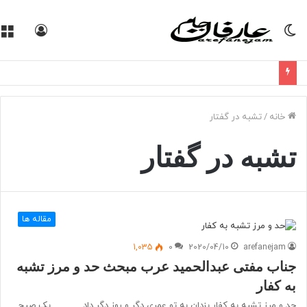
تغییر
ورود
پوسته
خانه
/
تشبه در گفتار
تشبه در گفتار
مقاله ها
1,035
0
2020/04/10
arefanejam
جناب مفتی عبدالحمید عرب مبحث حد و مرز تشبه
به کفار
حد و مرز تشبه به کفار یزدان به تو عمری دگر و روز دگر داد ……… یک صبح