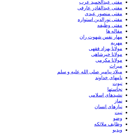
مفتی عبدالحمید عرب
مفتی عبدالقادر عارفی
مفتی منصور عبدی
مفتی نورالدین استواره
مفتی وظیفه
مقاله ها
مهار نفس شهوت ران
مهریه
مولانا بهزاد فقهی
مولانا خیرشاهی
مولانا مکرمی
میراث
میلاد پیامبر صلی الله علیه و سلم
نامهای خداوند
نبوت
نجاستها
نشیدهای اسلامی
نماز
نیازهای انسان
نیت
وضو
وظایف ملائکه
ویدیو