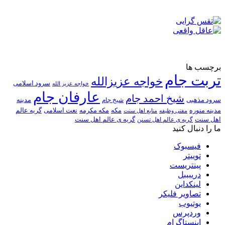
برچسب ها
تربت جام
خواجه عزیزالله
سرود اسلامی
خواجه عزیز الله
عارفان جام
شیخ احمد جام
سرود مذهبی
مدینه
شیخ جام
مدینه منوره
مکه
مکه مکرمه
نعت اسلامی
گریه عالم
مفتی وظیفه
منابع اهل سنت
اهل سنت
گریه ی عالم اهل تسنن
گریه ی عالم اهل سنت
ما را دنبال کنید
فیسبوک
توییتر
پینتریست
دریبببل
لینکداین
تصاویر فلیکر
یوتیوب
وردپرس
اینستاگرام