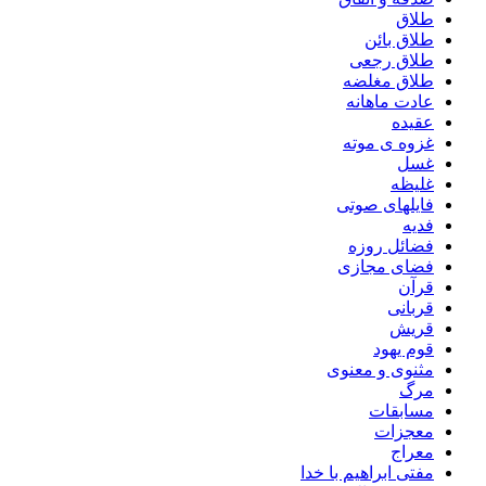
طلاق
طلاق بائن
طلاق رجعی
طلاق مغلضه
عادت ماهانه
عقیده
غزوه ی موته
غسل
غلیظه
فایلهای صوتی
فدیه
فضائل روزه
فضای مجازی
قرآن
قربانی
قریش
قوم یهود
مثنوی و معنوی
مرگ
مسابقات
معجزات
معراج
مفتی ابراهیم با خدا