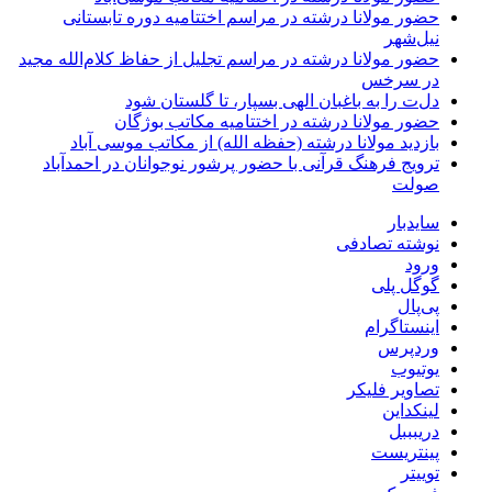
حضور مولانا درشته در مراسم اختتامیه دوره تابستانی
نیل‌شهر
حضور مولانا درشته در مراسم تجلیل از حفاظ کلام‌الله مجید
در سرخس
دل‌ت را به باغبان الهی بسپار، تا گلستان شود
حضور مولانا درشته در اختتامیه مکاتب بوژگان
بازدید مولانا درشته (حفظه الله) از مکاتب موسی آباد
ترویج فرهنگ قرآنی با حضور پرشور نوجوانان در احمدآباد
صولت
سایدبار
نوشته تصادفی
ورود
گوگل پلی
پی‌پال
اینستاگرام
وردپرس
یوتیوب
تصاویر فلیکر
لینکداین
دریبببل
پینتریست
توییتر