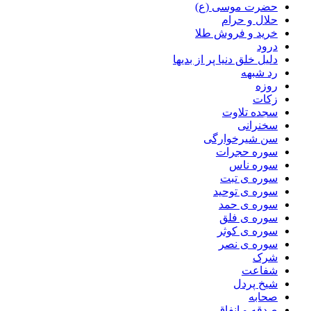
حضرت موسی (ع)
حلال و حرام
خرید و فروش طلا
درود
دلیل خلق دنیا پر از بدیها
رد شبهه
روزه
زکات
سجده تلاوت
سخنرانی
سن شیرخوارگی
سوره حجرات
سوره ناس
سوره ی تبت
سوره ی توحید
سوره ی حمد
سوره ی فلق
سوره ی کوثر
سوره ی نصر
شرک
شفاعت
شیخ پردل
صحابه
صدقه و انفاق