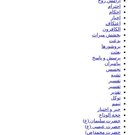
آرامش روح
احترام
احکام
اخبار
اعتکاف
الکافرون
بخشش میراث
بدعت
بروشورها
بعثت
پرسش و پاسخ
پیامبران
تجسس
تشبه
تفسیر
تفسیر
تقدیر
توکل
تیمم
جبر و اختیار
حجة الوداع
حضرت سلیمان (ع)
حضرت عیسی (ع)
حضرت محمد(ص)