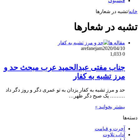
فیسبوک
خانه
/
تشبه در شعارها
تشبه در شعارها
مقاله ها
arefanejam
2020/04/10
1,033
0
جناب مفتی عبدالحمید عرب مبحث حد و
مرز تشبه به کفار
حد و مرز تشبه به کفار یزدان به تو عمری دگر و روز دگر داد
……… یک صبح دگر ظهر…
بیشتر بخوانید »
دسته‌ها
آخرت و قیامت
آداب تلاوت