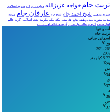
تربت جام
خواجه عزیزالله
سرود اسلامی
خواجه عزیز الله
عارفان جام
شیخ احمد جام
سرود مذهبی
مدینه
شیخ جام
مدینه منوره
مکه
مکه مکرمه
نعت اسلامی
گریه عالم
مفتی وظیفه
منابع اهل سنت
اهل سنت
گریه ی عالم اهل تسنن
گریه ی عالم اهل سنت
آب و هوا
تربت جام
آسمانی صاف
℃
29
29º - 26º
20%
5.77 کیلومتر
℃
29
ش
℃
34
ی
℃
37
د
℃
36
س
℃
37