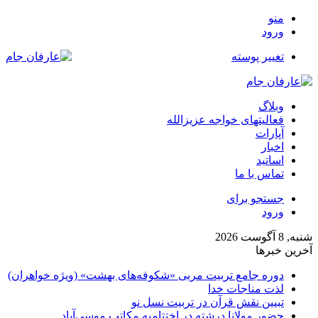
منو
ورود
تغییر پوسته
وبلاگ
فعالیتهای خواجه عزیزالله
آپارات
اخبار
اساتید
تماس با ما
جستجو برای
ورود
شنبه, 8 آگوست 2026
آخرین خبرها
دوره جامع تربیت مربی «شکوفه‌های بهشت» (ویژه خواهران)
لذت مناجات خدا
تبیین نقش قرآن در تربیت نسل نو
حضور مولانا درشته در اختتامیه مکاتب موسی‌آباد