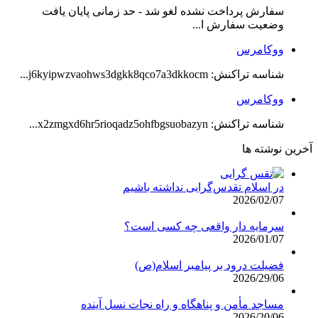
سفارش پرداخت نشده لغو شد - حد زمانی پایان یافت
وضعیت سفارش ا...
ووکامرس
شناسه تراکنش: j6kyipwzvaohws3dgkk8qco7a3dkkocm...
ووکامرس
شناسه تراکنش: x2zmgxd6hr5rioqadz5ohfbgsuobazyn...
آخرین نوشته ها
در اسلام تقدس‌گرایی نداشته باشیم
2026/02/07
سرمایه دار واقعی چه کسی است؟
2026/01/07
فضیلت درود بر پیامبر اسلام(ص)
2026/29/06
مساجد مأمن و پناهگاه و راه نجات نسل آینده
2026/20/06