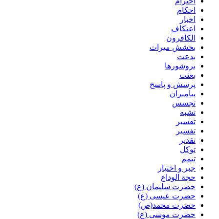
احترام
احکام
اخبار
اعتکاف
الکافرون
بخشش میراث
بدعت
بروشورها
بعثت
پرسش و پاسخ
پیامبران
تجسس
تشبه
تفسیر
تفسیر
تقدیر
توکل
تیمم
جبر و اختیار
حجة الوداع
حضرت سلیمان (ع)
حضرت عیسی (ع)
حضرت محمد(ص)
حضرت موسی (ع)