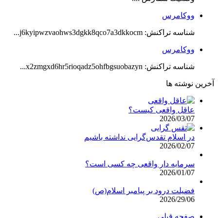
ووکامرس
شناسه تراکنش: j6kyipwzvaohws3dgkk8qco7a3dkkocm...
ووکامرس
شناسه تراکنش: x2zmgxd6hr5rioqadz5ohfbgsuobazyn...
آخرین نوشته ها
عاقل واقعی کیست؟
2026/03/07
در اسلام تقدس‌گرایی نداشته باشیم
2026/02/07
سرمایه دار واقعی چه کسی است؟
2026/01/07
فضیلت درود بر پیامبر اسلام(ص)
2026/29/06
صفحه قبلی