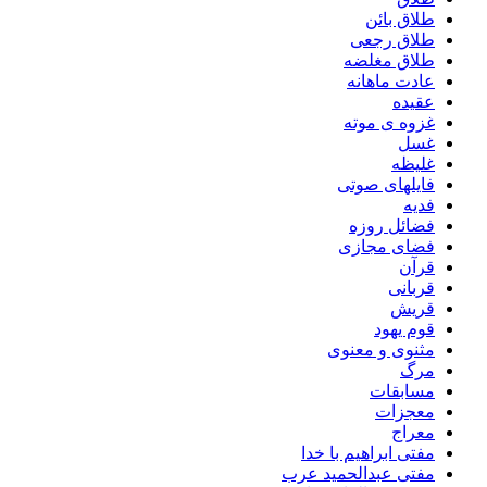
طلاق بائن
طلاق رجعی
طلاق مغلضه
عادت ماهانه
عقیده
غزوه ی موته
غسل
غلیظه
فایلهای صوتی
فدیه
فضائل روزه
فضای مجازی
قرآن
قربانی
قریش
قوم یهود
مثنوی و معنوی
مرگ
مسابقات
معجزات
معراج
مفتی ابراهیم با خدا
مفتی عبدالحمید عرب