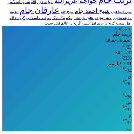
خواجه عزیزالله
سرود اسلامی
خواجه عزیز الله
عارفان جام
شیخ احمد جام
سرود مذهبی
مدینه
شیخ جام
مدینه منوره
مکه
مکه مکرمه
نعت اسلامی
گریه عالم
مفتی وظیفه
منابع اهل سنت
اهل سنت
گریه ی عالم اهل تسنن
گریه ی عالم اهل سنت
آب و هوا
تربت جام
آسمانی صاف
℃
23
34º - 23º
22%
5.91 کیلومتر
℃
34
ی
℃
36
د
℃
36
س
℃
37
چ
℃
37
پ