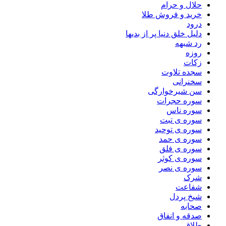
حلال و حرام
خرید و فروش طلا
درود
دلیل خلق دنیا پر از بدیها
رد شبهه
روزه
زکات
سجده تلاوت
سخنرانی
سن شیرخوارگی
سوره حجرات
سوره ناس
سوره ی تبت
سوره ی توحید
سوره ی حمد
سوره ی فلق
سوره ی کوثر
سوره ی نصر
شرک
شفاعت
شیخ پردل
صحابه
صدقه و انفاق
طلاق