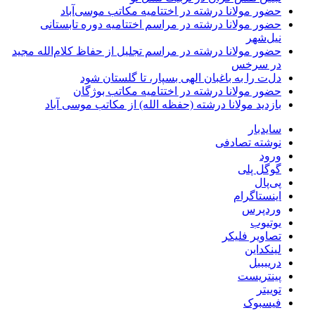
حضور مولانا درشته در اختتامیه مکاتب موسی‌آباد
حضور مولانا درشته در مراسم اختتامیه دوره تابستانی
نیل‌شهر
حضور مولانا درشته در مراسم تجلیل از حفاظ کلام‌الله مجید
در سرخس
دل‌ت را به باغبان الهی بسپار، تا گلستان شود
حضور مولانا درشته در اختتامیه مکاتب بوژگان
بازدید مولانا درشته (حفظه الله) از مکاتب موسی آباد
سایدبار
نوشته تصادفی
ورود
گوگل پلی
پی‌پال
اینستاگرام
وردپرس
یوتیوب
تصاویر فلیکر
لینکداین
دریبببل
پینتریست
توییتر
فیسبوک