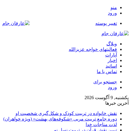
منو
ورود
تغییر پوسته
وبلاگ
فعالیتهای خواجه عزیزالله
آپارات
اخبار
اساتید
تماس با ما
جستجو برای
ورود
یکشنبه, 9 آگوست 2026
آخرین خبرها
نقش خانواده در تربیت کودک و شکل‌گیری شخصیت او
دوره جامع تربیت مربی «شکوفه‌های بهشت» (ویژه خواهران)
لذت مناجات خدا
تبیین نقش قرآن در تربیت نسل نو