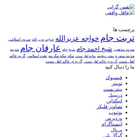
برچسب ها
تربت جام
خواجه عزیزالله
سرود اسلامی
خواجه عزیز الله
عارفان جام
شیخ احمد جام
سرود مذهبی
مدینه
شیخ جام
مدینه منوره
مکه
مکه مکرمه
نعت اسلامی
گریه عالم
مفتی وظیفه
منابع اهل سنت
اهل سنت
گریه ی عالم اهل تسنن
گریه ی عالم اهل سنت
ما را دنبال کنید
فیسبوک
توییتر
پینتریست
دریبببل
لینکداین
تصاویر فلیکر
یوتیوب
وردپرس
اینستاگرام
پی‌پال
گوگل پلی