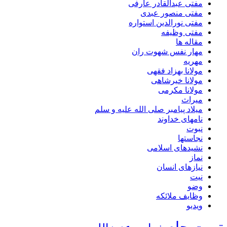
مفتی عبدالقادر عارفی
مفتی منصور عبدی
مفتی نورالدین استواره
مفتی وظیفه
مقاله ها
مهار نفس شهوت ران
مهریه
مولانا بهزاد فقهی
مولانا خیرشاهی
مولانا مکرمی
میراث
میلاد پیامبر صلی الله علیه و سلم
نامهای خداوند
نبوت
نجاستها
نشیدهای اسلامی
نماز
نیازهای انسان
نیت
وضو
وظایف ملائکه
ویدیو
تربت جام