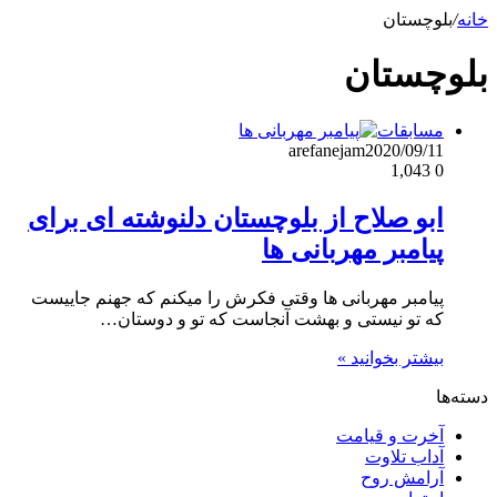
خانه
/
بلوچستان
بلوچستان
مسابقات
arefanejam
2020/09/11
1,043
0
ابو صلاح از بلوچستان دلنوشته ای برای
پیامبر مهربانی ها
پیامبر مهربانی ها وقتی فکرش را میکنم که جهنم جاییست
که تو نیستی و بهشت آنجاست که تو و دوستان…
بیشتر بخوانید »
دسته‌ها
آخرت و قیامت
آداب تلاوت
آرامش روح