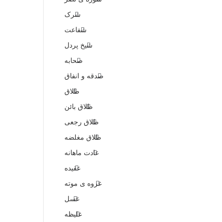
شرک
شفاعت
شیخ پردل
صحابه
صدقه و انفاق
طلاق
طلاق بائن
طلاق رجعی
طلاق مغلضه
عادت ماهانه
عقیده
غزوه ی موته
غسل
غلیظه