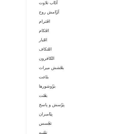
آداب تلاوت
آرامش روح
احترام
احکام
اخبار
اعتکاف
الکافرون
بخشش میراث
بدعت
بروشورها
بعثت
پرسش و پاسخ
پیامبران
تجسس
تشبه