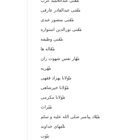
مفتی عبدالحمید عرب
مفتی عبدالقادر عارفی
مفتی منصور عبدی
مفتی نورالدین استواره
مفتی وظیفه
مقاله ها
مهار نفس شهوت ران
مهریه
مولانا بهزاد فقهی
مولانا خیرشاهی
مولانا مکرمی
میراث
میلاد پیامبر صلی الله علیه و سلم
نامهای خداوند
نبوت