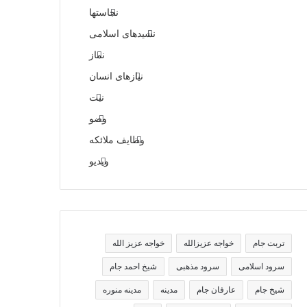
نجاستها
نشیدهای اسلامی
نماز
نیازهای انسان
نیت
وضو
وظایف ملائکه
ویدیو
تربت جام
خواجه عزیزالله
خواجه عزیز الله
سرود اسلامی
سرود مذهبی
شیخ احمد جام
شیخ جام
عارفان جام
مدینه
مدینه منوره