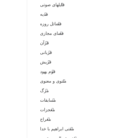
فایلهای صوتی
فدیه
فضائل روزه
فضای مجازی
قرآن
قربانی
قریش
قوم یهود
مثنوی و معنوی
مرگ
مسابقات
معجزات
معراج
مفتی ابراهیم با خدا