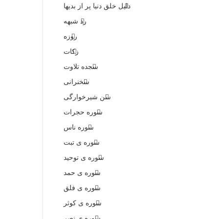
دلیل خلق دنیا پر از بدیها
رد شبهه
روزه
زکات
سجده تلاوت
سخنرانی
سن شیرخوارگی
سوره حجرات
سوره ناس
سوره ی تبت
سوره ی توحید
سوره ی حمد
سوره ی فلق
سوره ی کوثر
سوره ی نصر