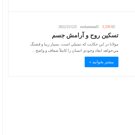
2022/25/12
mohammad
3,339
0
تسکین روح و آرامش جسم
مولانا در اين حكايت كه تمثيلي است، بسيار زيبا و قشنگ
مي‌خواهد ابعاد وجودي انسان را كاملاً شفاف و واضح…
بیشتر بخوانید »