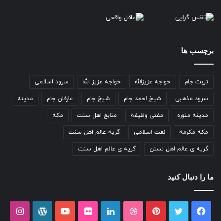
برچسب ها
تربت جام
خواجه عزیزالله
خواجه عزیز الله
سرود اسلامی
سرود مذهبی
شیخ احمد جام
شیخ جام
عارفان جام
مدینه
مدینه منوره
مفتی وظیفه
منابع اهل سنت
مکه
مکه مکرمه
نعت اسلامی
گریه عالم اهل سنت
گریه ی عالم اهل تسنن
گریه ی عالم اهل سنت
ما را دنبال کنید
فیسبوک
توییتر
پینتریست
دریبببل
لینکداین
تصاویر
یوتیوب
وردپرس
اینست