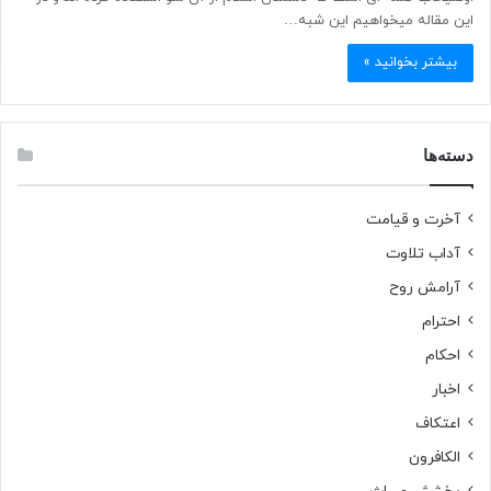
این مقاله میخواهیم این شبه…
بیشتر بخوانید »
دسته‌ها
آخرت و قیامت
آداب تلاوت
آرامش روح
احترام
احکام
اخبار
اعتکاف
الکافرون