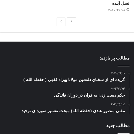
نسل آینده
2026/20/06
ص
ص
ف
ف
ح
ح
ه
ه
ب
ق
مطالب پر بازدید
ع
ب
د
ل
2020/22/10
گزیده ای از سخنان دلنشین مولانا بهزاد فقهی ( حفظه الله )
ی
ی
2022/21/03
حکم دست زدن به قرآن در دوران قائدگی
2021/26/05
مفتی منصور عبدی (حفظه الله) مبحث تفسیر سوره ی توحید
مطالب جدید