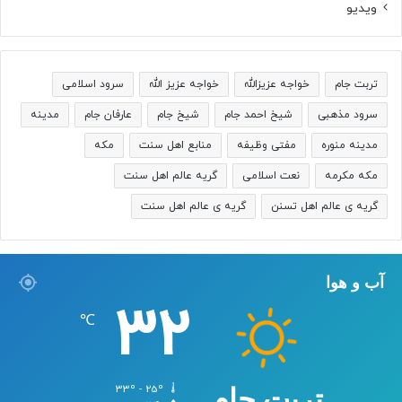
ویدیو
تربت جام
خواجه عزیزالله
خواجه عزیز الله
سرود اسلامی
سرود مذهبی
شیخ احمد جام
شیخ جام
عارفان جام
مدینه
مدینه منوره
مفتی وظیفه
منابع اهل سنت
مکه
مکه مکرمه
نعت اسلامی
گریه عالم اهل سنت
گریه ی عالم اهل تسنن
گریه ی عالم اهل سنت
آب و هوا
32
℃
33º - 25º
تربت جام