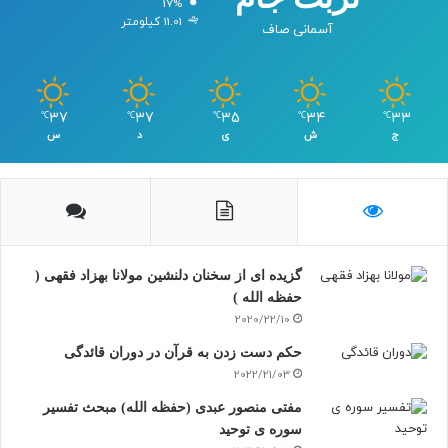
17%
11.01 کیلومتر
آسمانی صاف
37
37
35
34
33
℃
℃
℃
℃
℃
ج
ش
ی
د
س
گزیده ای از سخنان دلنشین مولانا بهزاد فقهی (
حفظه الله )
2020/22/10
حکم دست زدن به قرآن در دوران قائدگی
2022/21/03
مفتی منصور عبدی (حفظه الله) مبحث تفسیر
سوره ی توحید