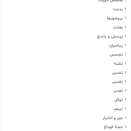
بخشش میراث
بدعت
بروشورها
بعثت
پرسش و پاسخ
پیامبران
تجسس
تشبه
تفسیر
تفسیر
تقدیر
توکل
تیمم
جبر و اختیار
حجة الوداع