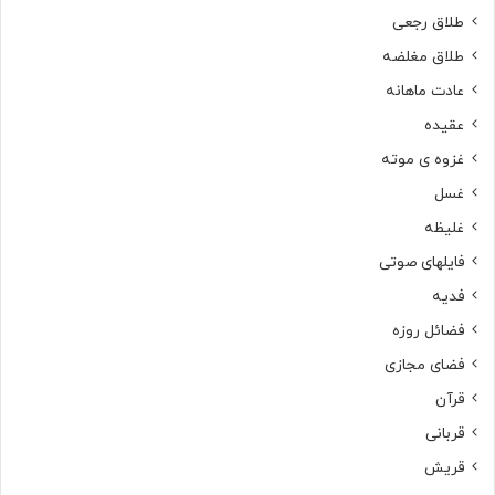
طلاق رجعی
طلاق مغلضه
عادت ماهانه
عقیده
غزوه ی موته
غسل
غلیظه
فایلهای صوتی
فدیه
فضائل روزه
فضای مجازی
قرآن
قربانی
قریش