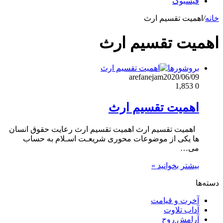
فیسبوک
خانه
/
اهمیت تقسیم ارث
اهمیت تقسیم ارث
بروشورها
arefanejam
2020/06/09
1,853
0
اهمیت تقسیم ارث
اهمیت تقسیم ارث اهمیت تقسیم ارث رعایت حقوق انسان
ها یکی از موضوعات محوری شریعـت اسـلام به حساب
می…
بیشتر بخوانید »
دسته‌ها
آخرت و قیامت
آداب تلاوت
آرامش روح