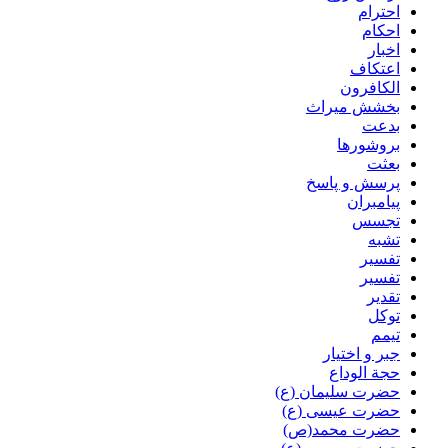
احترام
احکام
اخبار
اعتکاف
الکافرون
بخشش میراث
بدعت
بروشورها
بعثت
پرسش و پاسخ
پیامبران
تجسس
تشبه
تفسیر
تفسیر
تقدیر
توکل
تیمم
جبر و اختیار
حجة الوداع
حضرت سلیمان (ع)
حضرت عیسی (ع)
حضرت محمد(ص)