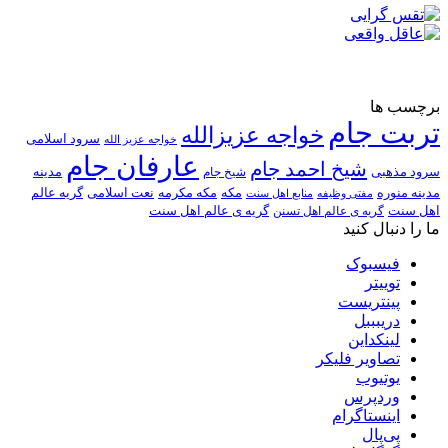
برچسب ها
تربت جام
خواجه عزیزالله
سرود اسلامی
خواجه عزیز الله
عارفان جام
شیخ احمد جام
سرود مذهبی
مدینه
شیخ جام
مدینه منوره
مکه
مکه مکرمه
نعت اسلامی
گریه عالم
مفتی وظیفه
منابع اهل سنت
اهل سنت
گریه ی عالم اهل تسنن
گریه ی عالم اهل سنت
ما را دنبال کنید
فیسبوک
توییتر
پینتریست
دریبببل
لینکداین
تصاویر فلیکر
یوتیوب
وردپرس
اینستاگرام
پی‌پال