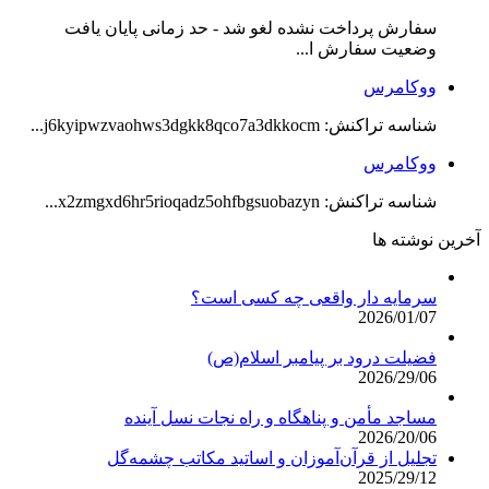
سفارش پرداخت نشده لغو شد - حد زمانی پایان یافت
وضعیت سفارش ا...
ووکامرس
شناسه تراکنش: j6kyipwzvaohws3dgkk8qco7a3dkkocm...
ووکامرس
شناسه تراکنش: x2zmgxd6hr5rioqadz5ohfbgsuobazyn...
آخرین نوشته ها
سرمایه دار واقعی چه کسی است؟
2026/01/07
فضیلت درود بر پیامبر اسلام(ص)
2026/29/06
مساجد مأمن و پناهگاه و راه نجات نسل آینده
2026/20/06
تجلیل از قرآن‌آموزان و اساتید مکاتب چشمه‌گل
2025/29/12