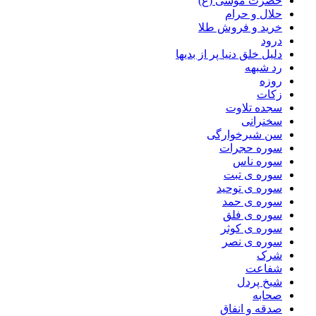
حضرت موسی (ع)
حلال و حرام
خرید و فروش طلا
درود
دلیل خلق دنیا پر از بدیها
رد شبهه
روزه
زکات
سجده تلاوت
سخنرانی
سن شیرخوارگی
سوره حجرات
سوره ناس
سوره ی تبت
سوره ی توحید
سوره ی حمد
سوره ی فلق
سوره ی کوثر
سوره ی نصر
شرک
شفاعت
شیخ پردل
صحابه
صدقه و انفاق