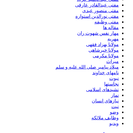
مفتی عبدالقادر عارفی
مفتی منصور عبدی
مفتی نورالدین استواره
مفتی وظیفه
مقاله ها
مهار نفس شهوت ران
مهریه
مولانا بهزاد فقهی
مولانا خیرشاهی
مولانا مکرمی
میراث
میلاد پیامبر صلی الله علیه و سلم
نامهای خداوند
نبوت
نجاستها
نشیدهای اسلامی
نماز
نیازهای انسان
نیت
وضو
وظایف ملائکه
ویدیو