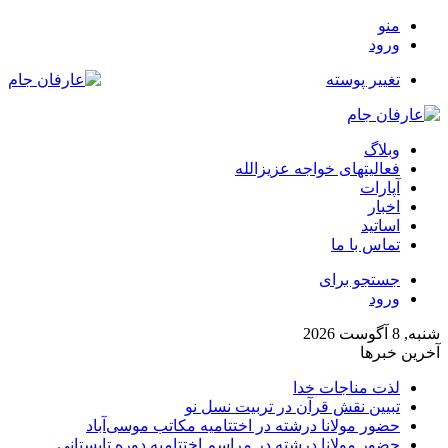
منو
ورود
تغییر پوسته
وبلاگ
فعالیتهای خواجه عزیزالله
آپارات
اخبار
اساتید
تماس با ما
جستجو برای
ورود
شنبه, 8 آگوست 2026
آخرین خبرها
لذت مناجات خدا
تبیین نقش قرآن در تربیت نسل نو
حضور مولانا درشته در اختتامیه مکاتب موسی‌آباد
حضور مولانا درشته در مراسم اختتامیه دوره تابستانی