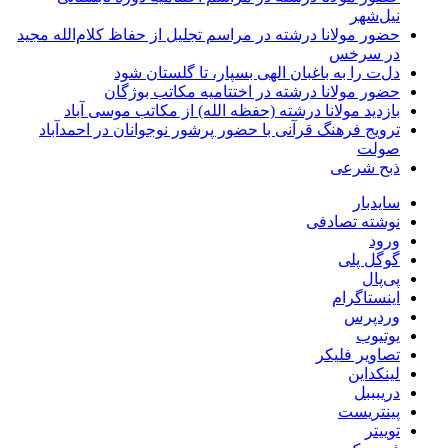
نیل‌شهر
حضور مولانا درشته در مراسم تجلیل از حفاظ کلام‌الله مجید
در سرخس
دل‌ت را به باغبان الهی بسپار، تا گلستان شود
حضور مولانا درشته در اختتامیه مکاتب بوژگان
بازدید مولانا درشته (حفظه الله) از مکاتب موسی آباد
ترویج فرهنگ قرآنی با حضور پرشور نوجوانان در احمدآباد
صولت
ذبح شرعی
سایدبار
نوشته تصادفی
ورود
گوگل پلی
پی‌پال
اینستاگرام
وردپرس
یوتیوب
تصاویر فلیکر
لینکداین
دریبببل
پینتریست
توییتر