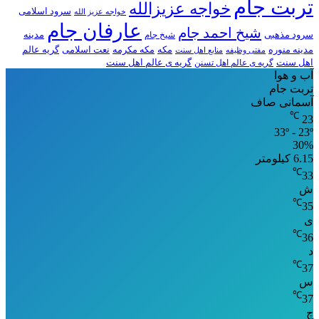
تربت جام
خواجه عزیزالله
سرود اسلامی
خواجه عزیز الله
عارفان جام
شیخ احمد جام
سرود مذهبی
مدینه
شیخ جام
مدینه منوره
مکه
مکه مکرمه
نعت اسلامی
گریه عالم
مفتی وظیفه
منابع اهل سنت
اهل سنت
گریه ی عالم اهل تسنن
گریه ی عالم اهل سنت
آب و هوا
تربت جام
آسمانی صاف
℃
23
33º - 23º
30%
6.15 کیلومتر
℃
33
ش
℃
35
ی
℃
36
د
℃
37
س
℃
37
چ