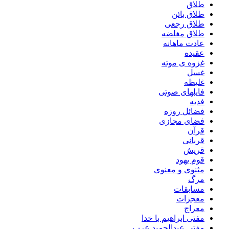
طلاق
طلاق بائن
طلاق رجعی
طلاق مغلضه
عادت ماهانه
عقیده
غزوه ی موته
غسل
غلیظه
فایلهای صوتی
فدیه
فضائل روزه
فضای مجازی
قرآن
قربانی
قریش
قوم یهود
مثنوی و معنوی
مرگ
مسابقات
معجزات
معراج
مفتی ابراهیم با خدا
مفتی عبدالحمید عرب