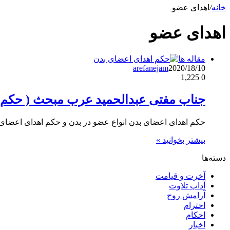
خانه
/
اهدای عضو
اهدای عضو
مقاله ها
arefanejam
2020/18/10
1,225
0
جناب مفتی عبدالحمید عرب مبحث ( حکم 
حکم اهدای اعضای بدن انواع عضو در بدن و حکم اهدای اعضای بدن 1: اعضای حیاتی یک سری از
بیشتر بخوانید »
دسته‌ها
آخرت و قیامت
آداب تلاوت
آرامش روح
احترام
احکام
اخبار