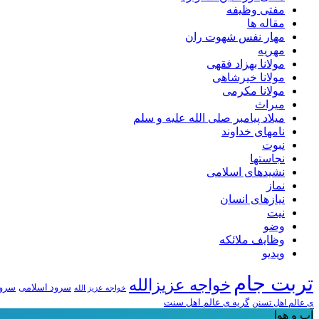
مفتی وظیفه
مقاله ها
مهار نفس شهوت ران
مهریه
مولانا بهزاد فقهی
مولانا خیرشاهی
مولانا مکرمی
میراث
میلاد پیامبر صلی الله علیه و سلم
نامهای خداوند
نبوت
نجاستها
نشیدهای اسلامی
نماز
نیازهای انسان
نیت
وضو
وظایف ملائکه
ویدیو
تربت جام
خواجه عزیزالله
سرود اسلامی
سرود
خواجه عزیز الله
ی عالم اهل تسنن
گریه ی عالم اهل سنت
آب و هوا