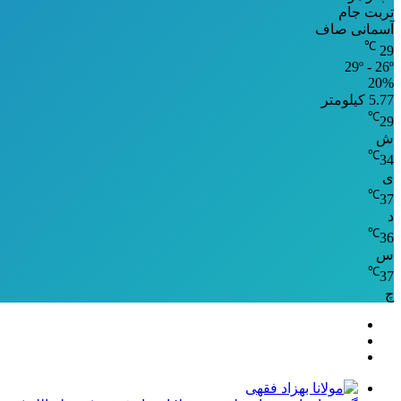
تربت جام
آسمانی صاف
℃
29
29º - 26º
20%
5.77 کیلومتر
℃
29
ش
℃
34
ی
℃
37
د
℃
36
س
℃
37
چ