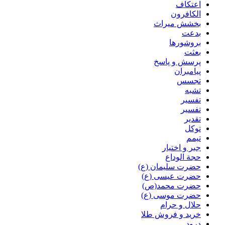
اعتکاف
الکافرون
بخشش میراث
بدعت
بروشورها
بعثت
پرسش و پاسخ
پیامبران
تجسس
تشبه
تفسیر
تفسیر
تقدیر
توکل
تیمم
جبر و اختیار
حجة الوداع
حضرت سلیمان (ع)
حضرت عیسی (ع)
حضرت محمد(ص)
حضرت موسی (ع)
حلال و حرام
خرید و فروش طلا
درود