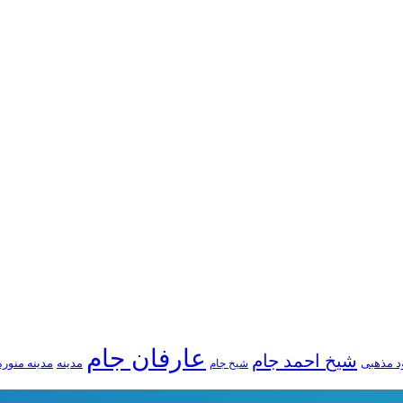
عارفان جام
شیخ احمد جام
 مذهبی
مدینه
مدینه منوره
شیخ جام