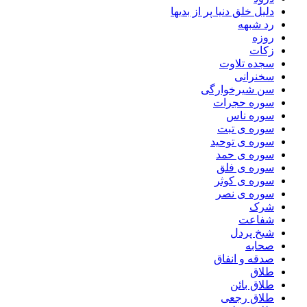
دلیل خلق دنیا پر از بدیها
رد شبهه
روزه
زکات
سجده تلاوت
سخنرانی
سن شیرخوارگی
سوره حجرات
سوره ناس
سوره ی تبت
سوره ی توحید
سوره ی حمد
سوره ی فلق
سوره ی کوثر
سوره ی نصر
شرک
شفاعت
شیخ پردل
صحابه
صدقه و انفاق
طلاق
طلاق بائن
طلاق رجعی