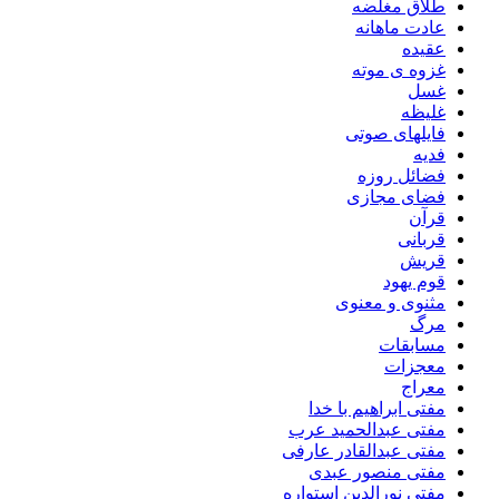
طلاق مغلضه
عادت ماهانه
عقیده
غزوه ی موته
غسل
غلیظه
فایلهای صوتی
فدیه
فضائل روزه
فضای مجازی
قرآن
قربانی
قریش
قوم یهود
مثنوی و معنوی
مرگ
مسابقات
معجزات
معراج
مفتی ابراهیم با خدا
مفتی عبدالحمید عرب
مفتی عبدالقادر عارفی
مفتی منصور عبدی
مفتی نورالدین استواره