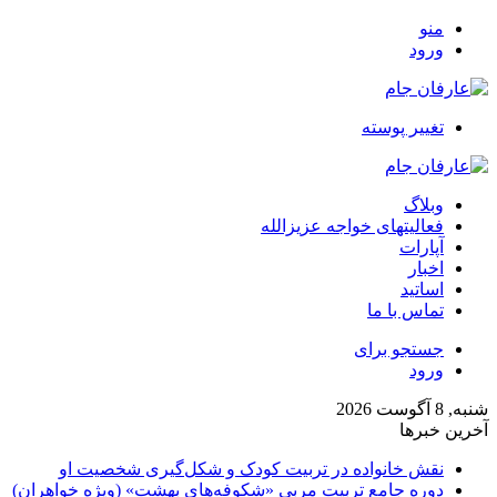
منو
ورود
تغییر پوسته
وبلاگ
فعالیتهای خواجه عزیزالله
آپارات
اخبار
اساتید
تماس با ما
جستجو برای
ورود
شنبه, 8 آگوست 2026
آخرین خبرها
نقش خانواده در تربیت کودک و شکل‌گیری شخصیت او
دوره جامع تربیت مربی «شکوفه‌های بهشت» (ویژه خواهران)