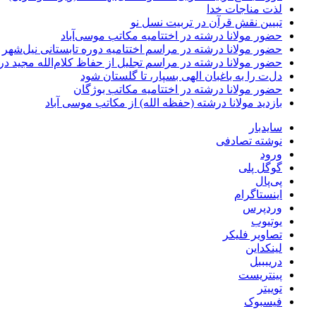
لذت مناجات خدا
تبیین نقش قرآن در تربیت نسل نو
حضور مولانا درشته در اختتامیه مکاتب موسی‌آباد
حضور مولانا درشته در مراسم اختتامیه دوره تابستانی نیل‌شهر
حضور مولانا درشته در مراسم تجلیل از حفاظ کلام‌الله مجید 
دل‌ت را به باغبان الهی بسپار، تا گلستان شود
حضور مولانا درشته در اختتامیه مکاتب بوژگان
بازدید مولانا درشته (حفظه الله) از مکاتب موسی آباد
سایدبار
نوشته تصادفی
ورود
گوگل پلی
پی‌پال
اینستاگرام
وردپرس
یوتیوب
تصاویر فلیکر
لینکداین
دریبببل
پینتریست
توییتر
فیسبوک