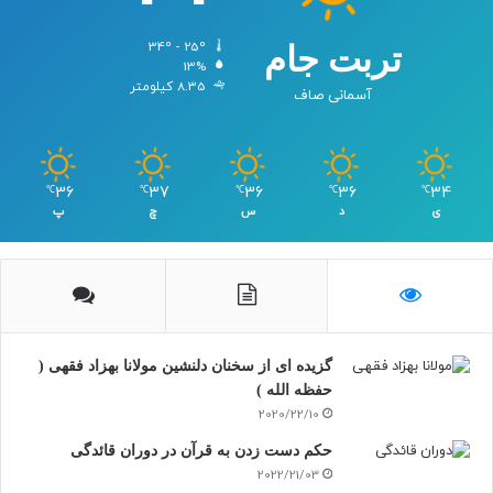
34º - 25º
تربت جام
13%
8.35 کیلومتر
آسمانی صاف
36
37
36
36
34
℃
℃
℃
℃
℃
ی
د
س
چ
پ
گزیده ای از سخنان دلنشین مولانا بهزاد فقهی (
حفظه الله )
2020/22/10
حکم دست زدن به قرآن در دوران قائدگی
2022/21/03