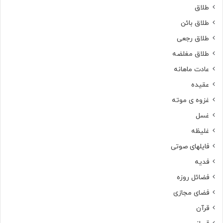
طلاق
طلاق بائن
طلاق رجعی
طلاق مغلضه
عادت ماهانه
عقیده
غزوه ی موته
غسل
غلیظه
فایلهای صوتی
فدیه
فضائل روزه
فضای مجازی
قرآن