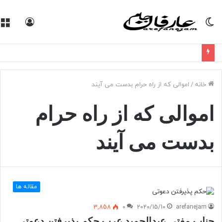
تغییر
ورود
پوسته
خانه
/
اموالی که از راه حرام بدست می آیند
اموالی که از راه حرام
بدست می آیند
مقاله ها
3,858
0
2020/15/10
arefanejam
جناب مفتی عبدالحمید عرب حکم پذیرفتن دعوتی