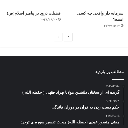
سرمایه دار واقعی چه کسی
فضیلت درود بر پیامبر اسلام(ص)
است؟
2026/29/06
2026/01/07
ص
ص
ف
ف
ح
ح
ه
ه
ب
ق
مطالب پر بازدید
ع
ب
د
ل
2020/22/10
گزیده ای از سخنان دلنشین مولانا بهزاد فقهی ( حفظه الله )
ی
ی
2022/21/03
حکم دست زدن به قرآن در دوران قائدگی
2021/26/05
مفتی منصور عبدی (حفظه الله) مبحث تفسیر سوره ی توحید