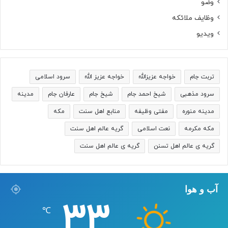
وضو
وظایف ملائکه
ویدیو
تربت جام
خواجه عزیزالله
خواجه عزیز الله
سرود اسلامی
سرود مذهبی
شیخ احمد جام
شیخ جام
عارفان جام
مدینه
مدینه منوره
مفتی وظیفه
منابع اهل سنت
مکه
مکه مکرمه
نعت اسلامی
گریه عالم اهل سنت
گریه ی عالم اهل تسنن
گریه ی عالم اهل سنت
آب و هوا
33
℃