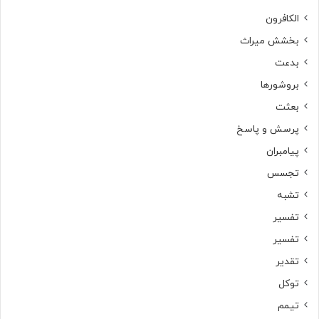
الکافرون
بخشش میراث
بدعت
بروشورها
بعثت
پرسش و پاسخ
پیامبران
تجسس
تشبه
تفسیر
تفسیر
تقدیر
توکل
تیمم