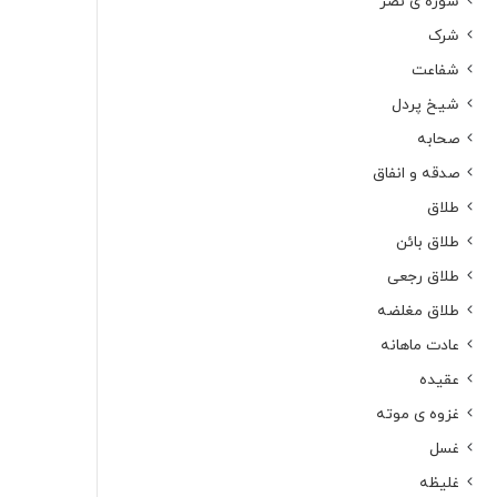
سوره ی نصر
شرک
شفاعت
شیخ پردل
صحابه
صدقه و انفاق
طلاق
طلاق بائن
طلاق رجعی
طلاق مغلضه
عادت ماهانه
عقیده
غزوه ی موته
غسل
غلیظه