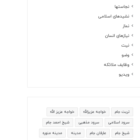
نجاستها
نشیدهای اسلامی
نماز
نیازهای انسان
نیت
وضو
وظایف ملائکه
ویدیو
تربت جام
خواجه عزیزالله
خواجه عزیز الله
سرود اسلامی
سرود مذهبی
شیخ احمد جام
شیخ جام
عارفان جام
مدینه
مدینه منوره