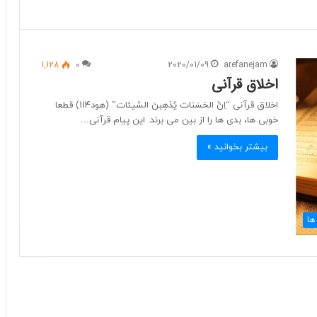
1,128
0
2020/01/09
arefanejam
اخلاق قرآنی
اخلاق قرآنی “اِنَّ الحَسَنات یُذهِبنَ السَّیئات” (هود114) قطعا
خوبی ها، بدی ها را از بین می برند. این پیام قرآنی…
بیشتر بخوانید »
ها