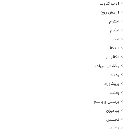
آداب تلاوت
آرامش روح
احترام
احکام
اخبار
اعتکاف
الکافرون
بخشش میراث
بدعت
بروشورها
بعثت
پرسش و پاسخ
پیامبران
تجسس
تشبه