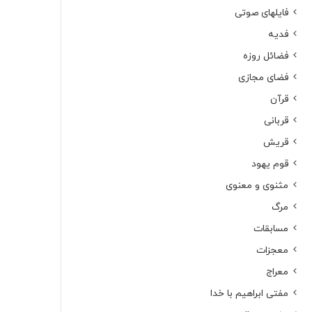
فایلهای صوتی
فدیه
فضائل روزه
فضای مجازی
قرآن
قربانی
قریش
قوم یهود
مثنوی و معنوی
مرگ
مسابقات
معجزات
معراج
مفتی ابراهیم با خدا