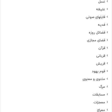
غسل
غلیظه
فایلهای صوتی
فدیه
فضائل روزه
فضای مجازی
قرآن
قربانی
قریش
قوم یهود
مثنوی و معنوی
مرگ
مسابقات
معجزات
معراج