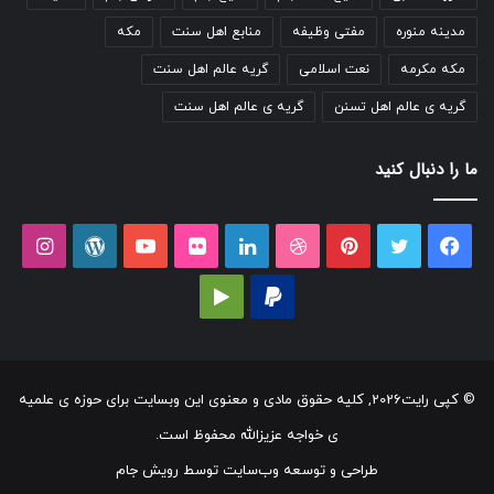
مدینه منوره
مفتی وظیفه
منابع اهل سنت
مکه
مکه مکرمه
نعت اسلامی
گریه عالم اهل سنت
گریه ی عالم اهل تسنن
گریه ی عالم اهل سنت
ما را دنبال کنید
فیسبوک
توییتر
پینتریست
دریبببل
لینکداین
تصاویر
یوتیوب
وردپرس
اینست
فلیکر
پی‌پال
گوگل
پلی
© کپی رایت2026, کلیه حقوق مادی و معنوی این وبسایت برای حوزه ی علمیه
ی خواجه عزیزالله محفوظ است.
طراحی و توسعه وب‌سایت توسط
رویش جام