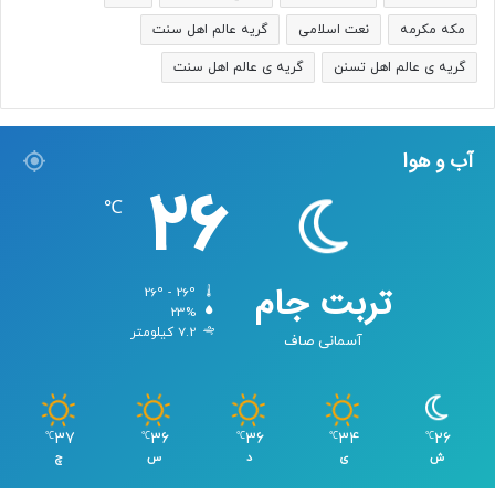
مکه مکرمه
نعت اسلامی
گریه عالم اهل سنت
گریه ی عالم اهل تسنن
گریه ی عالم اهل سنت
آب و هوا
26
℃
تربت جام
26º - 26º
23%
7.2 کیلومتر
آسمانی صاف
37
36
36
34
26
℃
℃
℃
℃
℃
ش
ی
د
س
چ