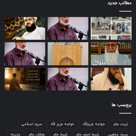
مطالب جدید
برچسب ها
تربت جام
خواجه عزیزالله
خواجه عزیز الله
سرود اسلامی
سرود مذهبی
شیخ احمد جام
شیخ جام
عارفان جام
مدینه