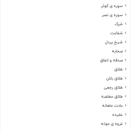
سوره ی کوثر
سوره ی نصر
شرک
شفاعت
شیخ پردل
صحابه
صدقه و انفاق
طلاق
طلاق بائن
طلاق رجعی
طلاق مغلضه
عادت ماهانه
عقیده
غزوه ی موته