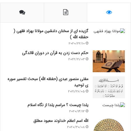
گزیده ای از سخنان دلنشین مولانا بهزاد فقهی (
حفظه الله )
2020/22/10
حکم دست زدن به قرآن در دوران قائدگی
2022/21/03
مفتی منصور عبدی (حفظه الله) مبحث تفسیر سوره
ی توحید
2021/26/05
یلدا چیست ؟ مراسم یلدا از نگاه اسلام
2020/14/12
الله اسم اعظم خداوند معبود مطلق
2020/30/08