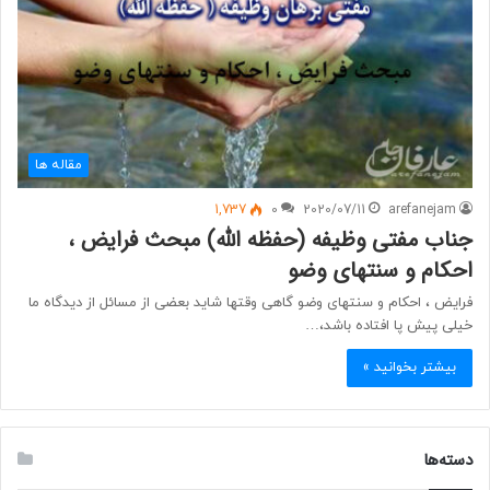
مقاله ها
1,737
0
2020/07/11
arefanejam
جناب مفتی وظیفه (حفظه الله) مبحث فرایض ،
احکام و سنتهای وضو
فرایض ، احکام و سنتهای وضو گاهی وقتها شاید بعضی از مسائل از دیدگاه ما
خیلی پیش پا افتاده باشد،…
بیشتر بخوانید »
دسته‌ها