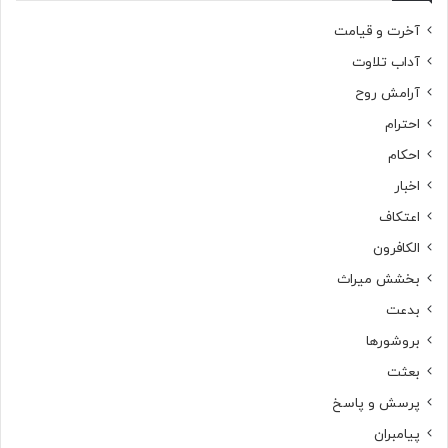
آخرت و قیامت
آداب تلاوت
آرامش روح
احترام
احکام
اخبار
اعتکاف
الکافرون
بخشش میراث
بدعت
بروشورها
بعثت
پرسش و پاسخ
پیامبران