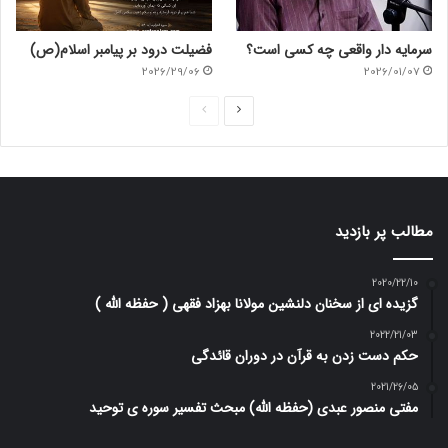
سرمایه دار واقعی چه کسی است؟
فضیلت درود بر پیامبر اسلام(ص)
2026/29/06
2026/01/07
ص
ص
ف
ف
ح
ح
ه
ه
ب
ق
مطالب پر بازدید
ع
ب
د
ل
2020/22/10
گزیده ای از سخنان دلنشین مولانا بهزاد فقهی ( حفظه الله )
ی
ی
2022/21/03
حکم دست زدن به قرآن در دوران قائدگی
2021/26/05
مفتی منصور عبدی (حفظه الله) مبحث تفسیر سوره ی توحید