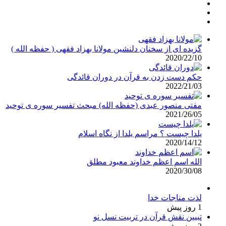
گزیده ای از سخنان دلنشین مولانا بهزاد فقهی ( حفظه الله )
2020/22/10
حکم دست زدن به قرآن در دوران قائدگی
2022/21/03
مفتی منصور عبدی (حفظه الله) مبحث تفسیر سوره ی توحید
2021/26/05
یلدا چیست ؟ مراسم یلدا از نگاه اسلام
2020/14/12
الله اسم اعظم خداوند معبود مطلق
2020/30/08
لذت مناجات خدا
1 روز پیش
تبیین نقش قرآن در تربیت نسل نو