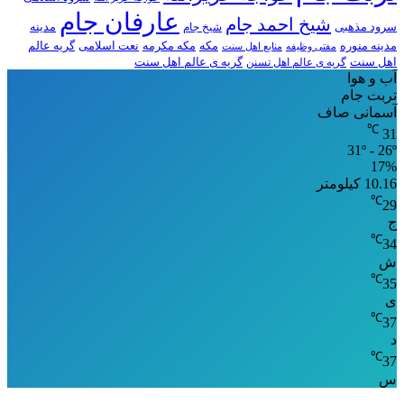
عارفان جام
شیخ احمد جام
سرود مذهبی
مدینه
شیخ جام
مدینه منوره
مکه
مکه مکرمه
نعت اسلامی
گریه عالم
مفتی وظیفه
منابع اهل سنت
اهل سنت
گریه ی عالم اهل تسنن
گریه ی عالم اهل سنت
آب و هوا
تربت جام
آسمانی صاف
℃
31
31º - 26º
17%
10.16 کیلومتر
℃
29
ج
℃
34
ش
℃
35
ی
℃
37
د
℃
37
س