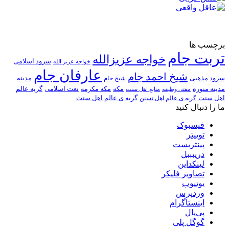
برچسب ها
تربت جام
خواجه عزیزالله
سرود اسلامی
خواجه عزیز الله
عارفان جام
شیخ احمد جام
سرود مذهبی
مدینه
شیخ جام
مدینه منوره
مکه
مکه مکرمه
نعت اسلامی
گریه عالم
مفتی وظیفه
منابع اهل سنت
اهل سنت
گریه ی عالم اهل تسنن
گریه ی عالم اهل سنت
ما را دنبال کنید
فیسبوک
توییتر
پینتریست
دریبببل
لینکداین
تصاویر فلیکر
یوتیوب
وردپرس
اینستاگرام
پی‌پال
گوگل پلی