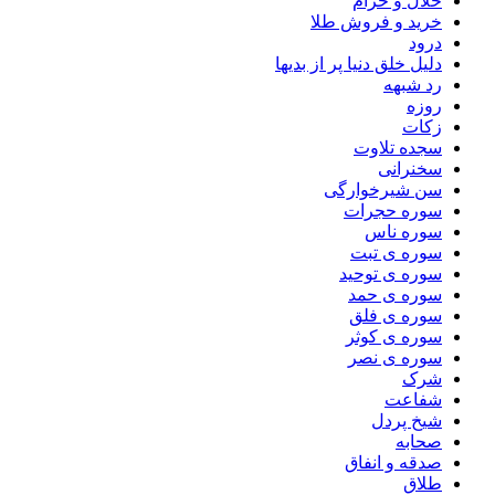
حلال و حرام
خرید و فروش طلا
درود
دلیل خلق دنیا پر از بدیها
رد شبهه
روزه
زکات
سجده تلاوت
سخنرانی
سن شیرخوارگی
سوره حجرات
سوره ناس
سوره ی تبت
سوره ی توحید
سوره ی حمد
سوره ی فلق
سوره ی کوثر
سوره ی نصر
شرک
شفاعت
شیخ پردل
صحابه
صدقه و انفاق
طلاق