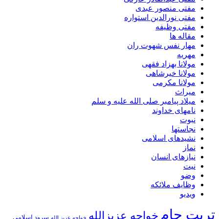
مفتی منصور عبدی
مفتی نورالدین استواره
مفتی وظیفه
مقاله ها
مهار نفس شهوت ران
مهریه
مولانا بهزاد فقهی
مولانا خیرشاهی
مولانا مکرمی
میراث
میلاد پیامبر صلی الله علیه و سلم
نامهای خداوند
نبوت
نجاستها
نشیدهای اسلامی
نماز
نیازهای انسان
نیت
وضو
وظایف ملائکه
ویدیو
تربت جام
خواجه عزیزالله
سرود اسلامی
خواجه عزیز الله