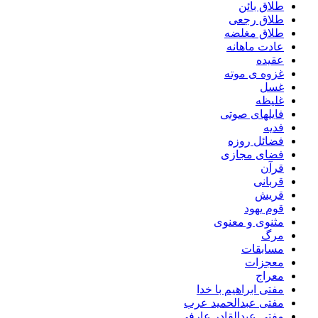
طلاق بائن
طلاق رجعی
طلاق مغلضه
عادت ماهانه
عقیده
غزوه ی موته
غسل
غلیظه
فایلهای صوتی
فدیه
فضائل روزه
فضای مجازی
قرآن
قربانی
قریش
قوم یهود
مثنوی و معنوی
مرگ
مسابقات
معجزات
معراج
مفتی ابراهیم با خدا
مفتی عبدالحمید عرب
مفتی عبدالقادر عارفی