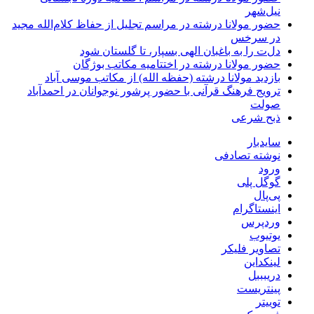
نیل‌شهر
حضور مولانا درشته در مراسم تجلیل از حفاظ کلام‌الله مجید
در سرخس
دل‌ت را به باغبان الهی بسپار، تا گلستان شود
حضور مولانا درشته در اختتامیه مکاتب بوژگان
بازدید مولانا درشته (حفظه الله) از مکاتب موسی آباد
ترویج فرهنگ قرآنی با حضور پرشور نوجوانان در احمدآباد
صولت
ذبح شرعی
سایدبار
نوشته تصادفی
ورود
گوگل پلی
پی‌پال
اینستاگرام
وردپرس
یوتیوب
تصاویر فلیکر
لینکداین
دریبببل
پینتریست
توییتر