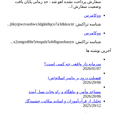
سفارش پرداخت نشده لغو شد - حد زمانی پایان یافت
وضعیت سفارش ا...
ووکامرس
شناسه تراکنش: j6kyipwzvaohws3dgkk8qco7a3dkkocm...
ووکامرس
شناسه تراکنش: x2zmgxd6hr5rioqadz5ohfbgsuobazyn...
آخرین نوشته ها
سرمایه دار واقعی چه کسی است؟
2026/01/07
فضیلت درود بر پیامبر اسلام(ص)
2026/29/06
مساجد مأمن و پناهگاه و راه نجات نسل آینده
2026/20/06
تجلیل از قرآن‌آموزان و اساتید مکاتب چشمه‌گل
2025/29/12