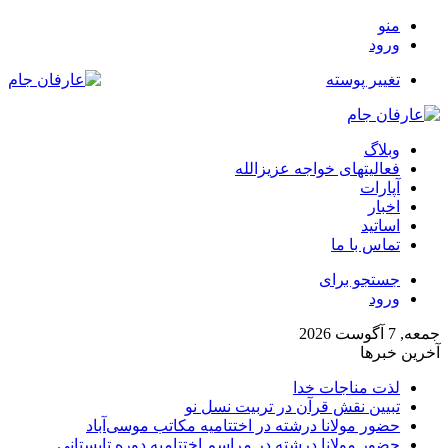
منو
ورود
تغییر پوسته
وبلاگ
فعالیتهای خواجه عزیزالله
آپارات
اخبار
اساتید
تماس با ما
جستجو برای
ورود
جمعه, 7 آگوست 2026
آخرین خبرها
لذت مناجات خدا
تبیین نقش قرآن در تربیت نسل نو
حضور مولانا درشته در اختتامیه مکاتب موسی‌آباد
حضور مولانا درشته در مراسم اختتامیه دوره تابستانی