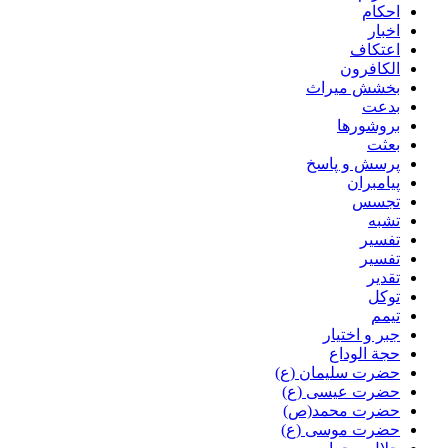
احکام
اخبار
اعتکاف
الکافرون
بخشش میراث
بدعت
بروشورها
بعثت
پرسش و پاسخ
پیامبران
تجسس
تشبه
تفسیر
تفسیر
تقدیر
توکل
تیمم
جبر و اختیار
حجة الوداع
حضرت سلیمان (ع)
حضرت عیسی (ع)
حضرت محمد(ص)
حضرت موسی (ع)