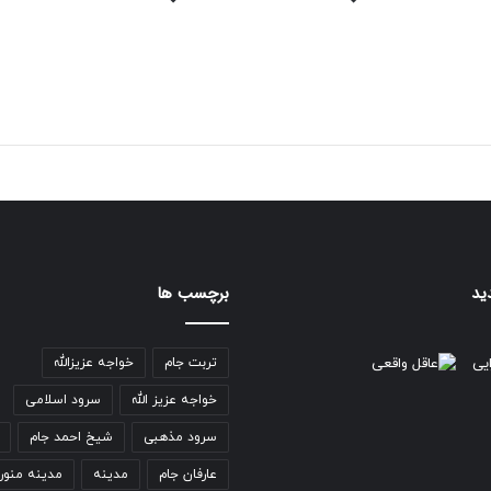
ید
برچسب ها
تربت جام
خواجه عزیزالله
خواجه عزیز الله
سرود اسلامی
سرود مذهبی
شیخ احمد جام
عارفان جام
مدینه
مدینه منور